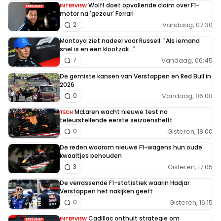
Wolff doet opvallende claim over F1-
INTERVIEW
motor na 'gezeur' Ferrari
Vandaag, 07:30
2
Montoya ziet nadeel voor Russell: "Als iemand
snel is en een klootzak..."
Vandaag, 06:45
7
De gemiste kansen van Verstappen en Red Bull in
2026
Vandaag, 06:00
0
McLaren wacht nieuwe test na
TECH
teleurstellende eerste seizoenshelft
Gisteren, 18:00
0
De reden waarom nieuwe F1-wagens hun oude
kwaaltjes behouden
Gisteren, 17:05
3
De verrassende F1-statistiek waarin Hadjar
Verstappen het nakijken geeft
Gisteren, 16:15
0
Cadillac onthult strategie om
INTERVIEW