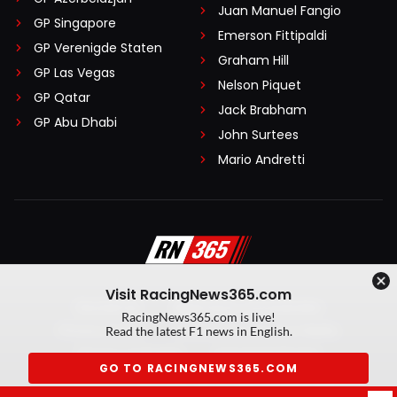
Juan Manuel Fangio
GP Singapore
Emerson Fittipaldi
GP Verenigde Staten
Graham Hill
GP Las Vegas
Nelson Piquet
GP Qatar
Jack Brabham
GP Abu Dhabi
John Surtees
Mario Andretti
Visit RacingNews365.com
Disclaimer
Algemene voorwaarden
RacingNews365.com is live!
Privacy Policy
Created by On Your Marks
Read the latest F1 news in English.
Privacy manager
Kansspeluitingen
GO TO RACINGNEWS365.COM
© 2026 RacingNews365. Alle rechten voorbehouden