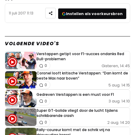
11 juli 2017 11:13
Instellen als voorkeursbron
VOLGENDE VIDEO'S
Verstappen getipt voor F1-succes ondanks Red
Bull-problemen
Gisteren, 14:45
0
Coronel looft kritische Verstappen: “Dan komt de
beste Max naar boven”
5 aug. 14:15
0
Gedreven Verstappen is een must voor F1
3 aug. 14:10
0
Super GT-bolide vliegt door de lucht tijdens
schrikbarende crash
2 aug. 14:20
0
Rally-coureur komt met de schrik vrij na
drievoudige koprol