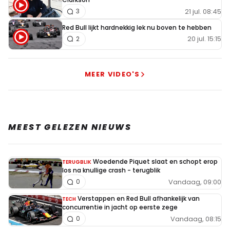
21 jul. 08:45
3
Red Bull lijkt hardnekkig lek nu boven te hebben
20 jul. 15:15
2
MEER VIDEO'S
MEEST GELEZEN NIEUWS
Woedende Piquet slaat en schopt erop
TERUGBLIK
los na knullige crash - terugblik
Vandaag, 09:00
0
Verstappen en Red Bull afhankelijk van
TECH
concurrentie in jacht op eerste zege
Vandaag, 08:15
0