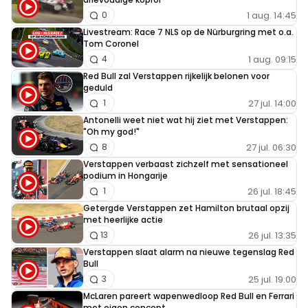
1 aug. 14:45
0
Livestream: Race 7 NLS op de Nürburgring met o.a.
Tom Coronel
1 aug. 09:15
4
Red Bull zal Verstappen rijkelijk belonen voor
geduld
27 jul. 14:00
1
Antonelli weet niet wat hij ziet met Verstappen:
"Oh my god!"
27 jul. 06:30
8
Verstappen verbaast zichzelf met sensationeel
podium in Hongarije
26 jul. 18:45
1
Getergde Verstappen zet Hamilton brutaal opzij
met heerlijke actie
26 jul. 13:35
13
Verstappen slaat alarm na nieuwe tegenslag Red
Bull
25 jul. 19:00
3
McLaren pareert wapenwedloop Red Bull en Ferrari
met eigen concept