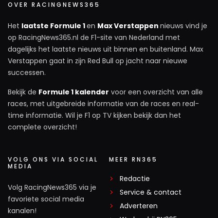
OVER RACINGNEWS365
Het
laatste Formule 1
en
Max Verstappen
nieuws vind je
op RacingNews365.nl de F1-site van Nederland met
dagelijks het laatste nieuws uit binnen en buitenland. Max
Verstappen gaat in zijn Red Bull op jacht naar nieuwe
successen.
Bekijk de
Formule 1 kalender
voor een overzicht van alle
races, met uitgebreide informatie van de races en real-
time informatie. Wil je F1 op TV kijken bekijk dan het
complete overzicht!
VOLG ONS VIA SOCIAL
MEER RN365
MEDIA
Redactie
Volg RacingNews365 via je
Service & contact
favoriete social media
Adverteren
kanalen!