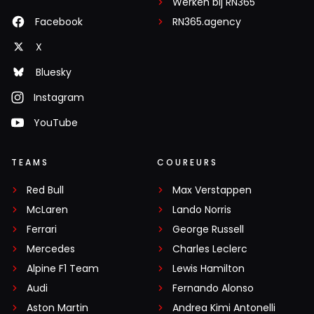
Werken bij RN365
Facebook
RN365.agency
X
Bluesky
Instagram
YouTube
TEAMS
COUREURS
Red Bull
Max Verstappen
McLaren
Lando Norris
Ferrari
George Russell
Mercedes
Charles Leclerc
Alpine F1 Team
Lewis Hamilton
Audi
Fernando Alonso
Aston Martin
Andrea Kimi Antonelli