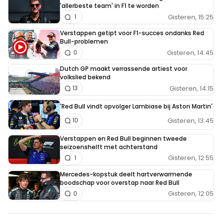
'allerbeste team' in F1 te worden
Gisteren, 15:25
1
Verstappen getipt voor F1-succes ondanks Red
Bull-problemen
Gisteren, 14:45
0
Dutch GP maakt verrassende artiest voor
volkslied bekend
Gisteren, 14:15
13
'Red Bull vindt opvolger Lambiase bij Aston Martin'
Gisteren, 13:45
10
Verstappen en Red Bull beginnen tweede
seizoenshelft met achterstand
Gisteren, 12:55
1
Mercedes-kopstuk deelt hartverwarmende
boodschap voor overstap naar Red Bull
Gisteren, 12:05
0