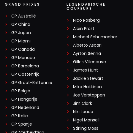
GRAND PRIXES
LEGENDARISCHE
COUREURS
GP Australië
Nico Rosberg
GP China
Alain Prost
GP Japan
Michael Schumacher
GP Miami
Alberto Ascari
GP Canada
Ayrton Senna
GP Monaco
Gilles Villeneuve
GP Barcelona
James Hunt
GP Oostenrijk
Jackie Stewart
GP Groot-Brittannië
Mika Häkkinen
GP België
Jos Verstappen
GP Hongarije
Jim Clark
GP Nederland
Niki Lauda
GP Italië
Nigel Mansell
GP Spanje
Stirling Moss
GP Azerbeidzjan