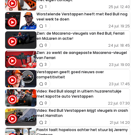
25 jul. 12:40
1
Worstelende Verstappen heeft met Red Bull nog
veel werk te doen
24 jul. 19:25
1
Zien: de Macarena-vleugels van Red Bull, Ferrari
en McLaren in actie!
24 jul. 18:45
0
Zien: zo werkt de aangepaste Macarena-vleugel
van Ferrari
23 jul. 19:00
3
Verstappen geeft goed nieuws over
competitiviteit
23 jul. 17:45
0
Video: Red Bull slaagt in ultiem huzarenstukje
met kapotte auto Verstappen
22 jul. 07:30
0
Video: Red Bull Verstappen krijgt vleugels in crash
met Hamilton
21 jul. 14:20
2
Piastri faalt hopeloos achter het stuur bij Jeremy
Clarkson