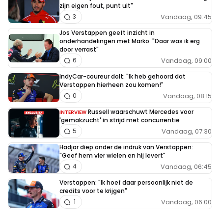
zijn eigen fout, punt uit"
Vandaag, 09:45
3
Jos Verstappen geeft inzicht in
onderhandelingen met Marko: "Daar was ik erg
door verrast"
Vandaag, 09:00
6
IndyCar-coureur dolt: "Ik heb gehoord dat
Verstappen hierheen zou komen!"
Vandaag, 08:15
0
Russell waarschuwt Mercedes voor
INTERVIEW
'gemakzucht' in strijd met concurrentie
Vandaag, 07:30
5
Hadjar diep onder de indruk van Verstappen:
"Geef hem vier wielen en hij levert"
Vandaag, 06:45
4
Verstappen: "Ik hoef daar persoonlijk niet de
credits voor te krijgen"
Vandaag, 06:00
1