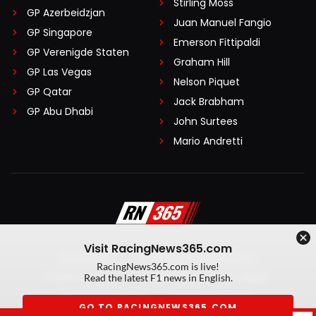
Stirling Moss
GP Azerbeidzjan
Juan Manuel Fangio
GP Singapore
Emerson Fittipaldi
GP Verenigde Staten
Graham Hill
GP Las Vegas
Nelson Piquet
GP Qatar
Jack Brabham
GP Abu Dhabi
John Surtees
Mario Andretti
Visit RacingNews365.com
Disclaimer
Algemene voorwaarden
RacingNews365.com is live!
Privacy Policy
Created by On Your Marks
Read the latest F1 news in English.
Privacy manager
Kansspeluitingen
GO TO RACINGNEWS365.COM