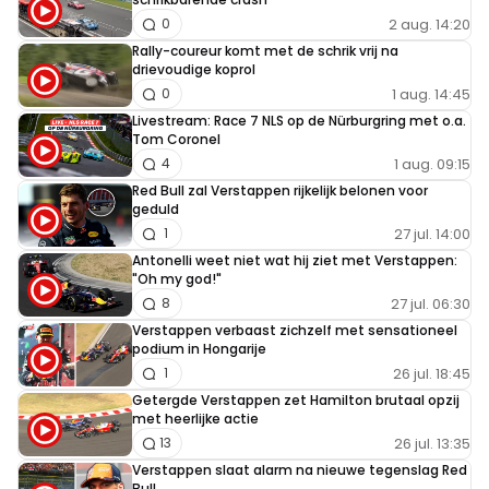
2 aug. 14:20
0
Rally-coureur komt met de schrik vrij na
drievoudige koprol
1 aug. 14:45
0
Livestream: Race 7 NLS op de Nürburgring met o.a.
Tom Coronel
1 aug. 09:15
4
Red Bull zal Verstappen rijkelijk belonen voor
geduld
27 jul. 14:00
1
Antonelli weet niet wat hij ziet met Verstappen:
"Oh my god!"
27 jul. 06:30
8
Verstappen verbaast zichzelf met sensationeel
podium in Hongarije
26 jul. 18:45
1
Getergde Verstappen zet Hamilton brutaal opzij
met heerlijke actie
26 jul. 13:35
13
Verstappen slaat alarm na nieuwe tegenslag Red
Bull