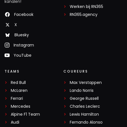
kanalen!
Werken bij RN365
Facebook
RN365.agency
X
Bluesky
Instagram
YouTube
TEAMS
COUREURS
Red Bull
Max Verstappen
McLaren
Lando Norris
Ferrari
George Russell
Mercedes
Charles Leclerc
Alpine F1 Team
Lewis Hamilton
Audi
Fernando Alonso