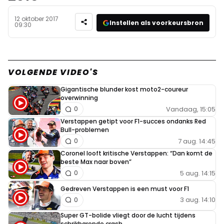
12 oktober 2017
Instellen als voorkeursbron
09:30
VOLGENDE VIDEO'S
Gigantische blunder kost moto2-coureur
overwinning
Vandaag, 15:05
0
Verstappen getipt voor F1-succes ondanks Red
Bull-problemen
7 aug. 14:45
0
Coronel looft kritische Verstappen: “Dan komt de
beste Max naar boven”
5 aug. 14:15
0
Gedreven Verstappen is een must voor F1
3 aug. 14:10
0
Super GT-bolide vliegt door de lucht tijdens
schrikbarende crash