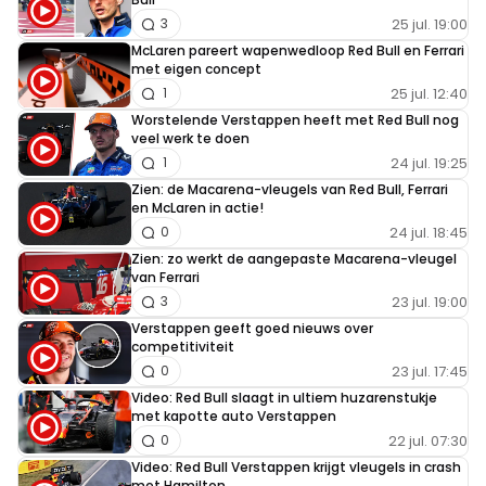
25 jul. 19:00
3
McLaren pareert wapenwedloop Red Bull en Ferrari
met eigen concept
25 jul. 12:40
1
Worstelende Verstappen heeft met Red Bull nog
veel werk te doen
24 jul. 19:25
1
Zien: de Macarena-vleugels van Red Bull, Ferrari
en McLaren in actie!
24 jul. 18:45
0
Zien: zo werkt de aangepaste Macarena-vleugel
van Ferrari
23 jul. 19:00
3
Verstappen geeft goed nieuws over
competitiviteit
23 jul. 17:45
0
Video: Red Bull slaagt in ultiem huzarenstukje
met kapotte auto Verstappen
22 jul. 07:30
0
Video: Red Bull Verstappen krijgt vleugels in crash
met Hamilton