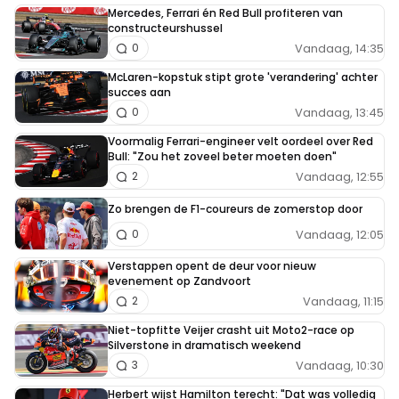
Mercedes, Ferrari én Red Bull profiteren van
constructeurshussel
Vandaag, 14:35
0
McLaren-kopstuk stipt grote 'verandering' achter
succes aan
Vandaag, 13:45
0
Voormalig Ferrari-engineer velt oordeel over Red
Bull: "Zou het zoveel beter moeten doen"
Vandaag, 12:55
2
Zo brengen de F1-coureurs de zomerstop door
Vandaag, 12:05
0
Verstappen opent de deur voor nieuw
evenement op Zandvoort
Vandaag, 11:15
2
Niet-topfitte Veijer crasht uit Moto2-race op
Silverstone in dramatisch weekend
Vandaag, 10:30
3
Herbert wijst Hamilton terecht: "Dat was volledig