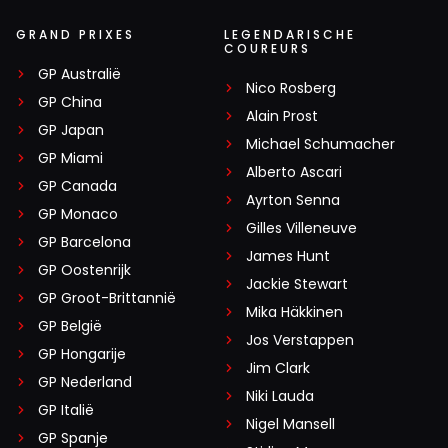
GRAND PRIXES
LEGENDARISCHE
COUREURS
GP Australië
Nico Rosberg
GP China
Alain Prost
GP Japan
Michael Schumacher
GP Miami
Alberto Ascari
GP Canada
Ayrton Senna
GP Monaco
Gilles Villeneuve
GP Barcelona
James Hunt
GP Oostenrijk
Jackie Stewart
GP Groot-Brittannië
Mika Häkkinen
GP België
Jos Verstappen
GP Hongarije
Jim Clark
GP Nederland
Niki Lauda
GP Italië
Nigel Mansell
GP Spanje