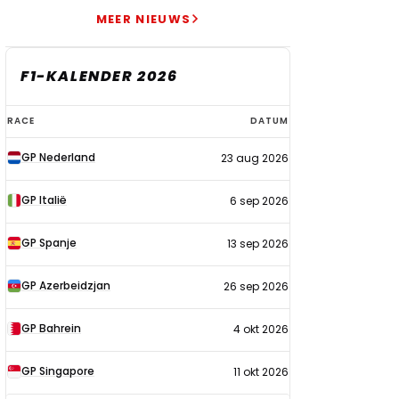
MEER NIEUWS
F1-KALENDER 2026
F1-
RACE
DATUM
kalender
GP Nederland
23 aug 2026
2026
GP Italië
6 sep 2026
GP Spanje
13 sep 2026
GP Azerbeidzjan
26 sep 2026
GP Bahrein
4 okt 2026
GP Singapore
11 okt 2026