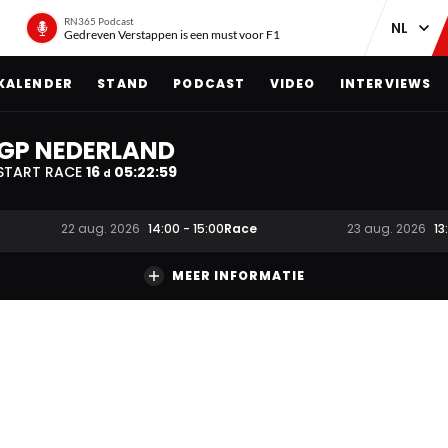
RN365 Podcast
Gedreven Verstappen is een must voor F1
KALENDER
STAND
PODCAST
VIDEO
INTERVIEWS
GP NEDERLAND
START RACE
16
05
:
22
:
58
d
Race
22 aug. 2026
14:00
-
15:00
23 aug. 2026
13
MEER INFORMATIE