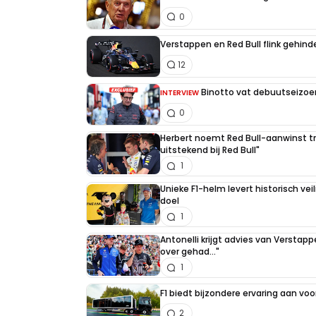
0
Verstappen en Red Bull flink gehind
12
Binotto vat debuutseizoen
INTERVIEW
0
Herbert noemt Red Bull-aanwinst tr
uitstekend bij Red Bull"
1
Unieke F1-helm levert historisch ve
doel
1
Antonelli krijgt advies van Verstap
over gehad..."
1
F1 biedt bijzondere ervaring aan voo
2