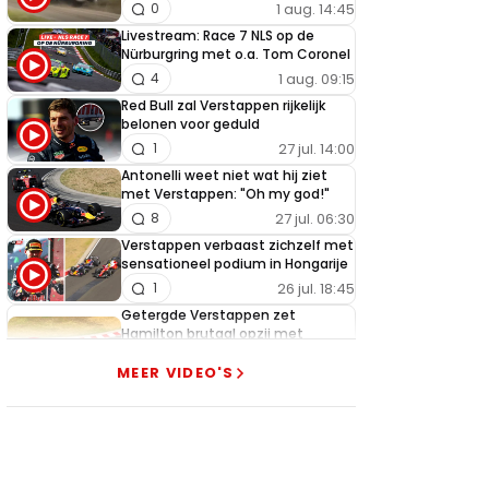
1 aug. 14:45
0
Livestream: Race 7 NLS op de
Nürburgring met o.a. Tom Coronel
1 aug. 09:15
4
Red Bull zal Verstappen rijkelijk
belonen voor geduld
27 jul. 14:00
1
Antonelli weet niet wat hij ziet
met Verstappen: "Oh my god!"
27 jul. 06:30
8
Verstappen verbaast zichzelf met
sensationeel podium in Hongarije
26 jul. 18:45
1
Getergde Verstappen zet
Hamilton brutaal opzij met
heerlijke actie
MEER VIDEO'S
26 jul. 13:35
13
Verstappen slaat alarm na nieuwe
tegenslag Red Bull
25 jul. 19:00
3
McLaren pareert wapenwedloop