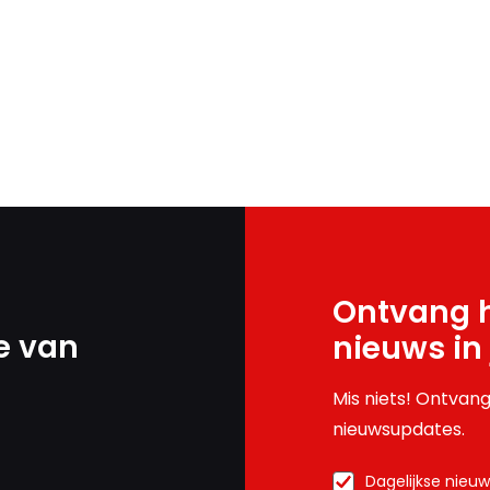
Ontvang h
e van
nieuws in
Mis niets! Ontvang
nieuwsupdates.
Dagelijkse nieu