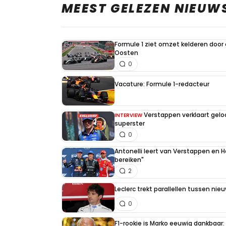
MEEST GELEZEN NIEUW
Formule 1 ziet omzet kelderen door
Oosten
0
Vacature: Formule 1-redacteur
Verstappen verklaart gel
INTERVIEW
superster
0
Antonelli leert van Verstappen en Ha
bereiken"
2
Leclerc trekt parallellen tussen nie
0
F1-rookie is Marko eeuwig dankbaar: "