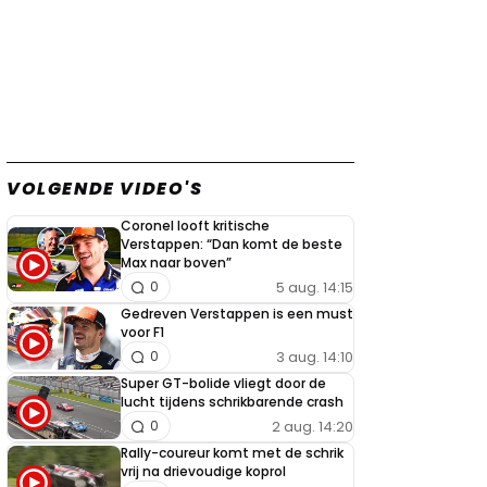
VOLGENDE VIDEO'S
Coronel looft kritische
Verstappen: “Dan komt de beste
Max naar boven”
5 aug. 14:15
0
Gedreven Verstappen is een must
voor F1
3 aug. 14:10
0
Super GT-bolide vliegt door de
lucht tijdens schrikbarende crash
2 aug. 14:20
0
Rally-coureur komt met de schrik
vrij na drievoudige koprol