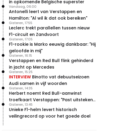
in opkomende Belgische superster
vleugels in crash met Hamilton
Vandaag, 06:00
21 jul. 14:20
2
Antonelli leert van Verstappen en
Piastri faalt hopeloos achter het
Hamilton: "Al wil ik dat ook bereiken"
stuur bij Jeremy Clarkson
Gisteren, 17:55
21 jul. 08:45
Leclerc trekt parallellen tussen nieuw
3
F1-circuit en Zandvoort
Red Bull lijkt hardnekkig lek nu
Gisteren, 17:05
boven te hebben
F1-rookie is Marko eeuwig dankbaar: "Hij
20 jul. 15:15
2
geloofde in mij"
Verstappen moet Red Bull nog
Gisteren, 16:15
even de tijd geven
Verstappen en Red Bull flink gehinderd
20 jul. 14:00
0
in jacht op Mercedes
Gisteren, 15:25
INTERVIEW
Binotto vat debuutseizoen
Audi samen in vijf woorden
Gisteren, 14:35
Herbert noemt Red Bull-aanwinst
troefkaart Verstappen: "Past uitstekend
Gisteren, 13:45
bij Red Bull"
Unieke F1-helm levert historisch
veilingrecord op voor het goede doel