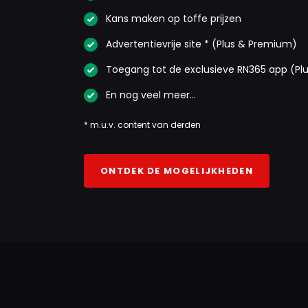
Kans maken op toffe prijzen
Advertentievrije site * (Plus & Premium)
Toegang tot de exclusieve RN365 app (Pl
En nog veel meer…
* m.u.v. content van derden
ONTDEK DE MOGELIJKHEDEN