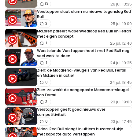
26 jul. 13:35
13
Verstappen slaat alarm na nieuwe tegenslag Red
Bull
25 jul. 19:00
3
McLaren pareert wapenwedloop Red Bull en Ferrari
met eigen concept
25 jul. 12:40
1
Worstelende Verstappen heeft met Red Bull nog
veel werk te doen
24 jul. 19:25
1
Zien: de Macarena-vleugels van Red Bull, Ferrari
en McLaren in actie!
24 jul. 18:45
0
Zien: zo werkt de aangepaste Macarena-vleugel
van Ferrari
23 jul. 19:00
3
Verstappen geeft goed nieuws over
competitiviteit
23 jul. 17:45
0
Video: Red Bull slaagt in ultiem huzarenstukje
met kapotte auto Verstappen