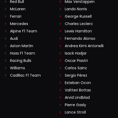
Red Bull
Max Verstappen
McLaren
Lando Norris
Ferrari
George Russell
Mercedes
Charles Leclerc
Alpine F1 Team
Lewis Hamilton
Audi
Fernando Alonso
Aston Martin
Andrea Kimi Antonelli
Haas F1 Team
Isack Hadjar
Racing Bulls
Oscar Piastri
Williams
Carlos Sainz
Cadillac F1 Team
Sergio Pérez
Esteban Ocon
Valtteri Bottas
Arvid Lindblad
Pierre Gasly
Lance Stroll