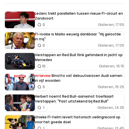
Leclerc trekt parallellen tussen nieuw F1-circuit en
Zandvoort
Gisteren, 17:55
0
F1-rookie is Marko eeuwig dankbaar: "Hij geloofde
in mij"
Gisteren, 17:05
0
Verstappen en Red Bull flink gehinderd in jacht op
Mercedes
Gisteren, 16:15
10
Binotto vat debuutseizoen Audi samen
INTERVIEW
in vijf woorden
Gisteren, 15:25
0
Herbert noemt Red Bull-aanwinst troefkaart
Verstappen: "Past uitstekend bij Red Bull"
Gisteren, 14:35
1
Unieke F1-helm levert historisch veilingrecord op
voor het goede doel
Gisteren, 13:45
1