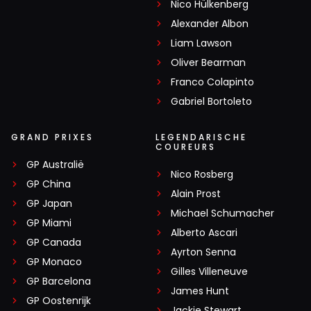
Nico Hülkenberg
Alexander Albon
Liam Lawson
Oliver Bearman
Franco Colapinto
Gabriel Bortoleto
GRAND PRIXES
LEGENDARISCHE
COUREURS
GP Australië
Nico Rosberg
GP China
Alain Prost
GP Japan
Michael Schumacher
GP Miami
Alberto Ascari
GP Canada
Ayrton Senna
GP Monaco
Gilles Villeneuve
GP Barcelona
James Hunt
GP Oostenrijk
Jackie Stewart