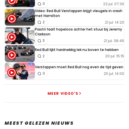
22 jul. 07:30
0
Video: Red Bull Verstappen krijgt vleugels in crash
met Hamilton
21 jul. 14:20
2
Piastri faalt hopeloos achter het stuur bij Jeremy
Clarkson
21 jul. 08:45
3
Red Bull lijkt hardnekkig lek nu boven te hebben
20 jul. 15:15
2
Verstappen moet Red Bull nog even de tijd geven
20 jul. 14:00
0
MEER VIDEO'S
MEEST GELEZEN NIEUWS