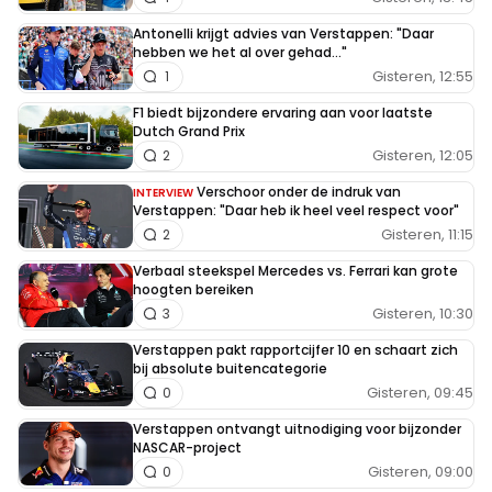
Antonelli krijgt advies van Verstappen: "Daar
hebben we het al over gehad..."
Gisteren, 12:55
1
F1 biedt bijzondere ervaring aan voor laatste
Dutch Grand Prix
Gisteren, 12:05
2
Verschoor onder de indruk van
INTERVIEW
Verstappen: "Daar heb ik heel veel respect voor"
Gisteren, 11:15
2
Verbaal steekspel Mercedes vs. Ferrari kan grote
hoogten bereiken
Gisteren, 10:30
3
Verstappen pakt rapportcijfer 10 en schaart zich
bij absolute buitencategorie
Gisteren, 09:45
0
Verstappen ontvangt uitnodiging voor bijzonder
NASCAR-project
Gisteren, 09:00
0