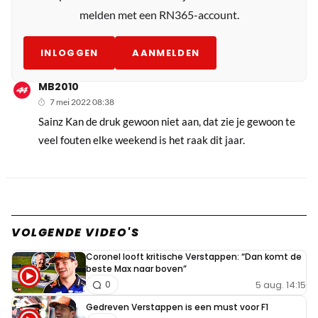
melden met een RN365-account.
INLOGGEN
AANMELDEN
MB2010
7 mei 2022 08:38
Sainz Kan de druk gewoon niet aan, dat zie je gewoon te
veel fouten elke weekend is het raak dit jaar.
VOLGENDE VIDEO'S
Coronel looft kritische Verstappen: “Dan komt de
beste Max naar boven”
5 aug. 14:15
0
Gedreven Verstappen is een must voor F1