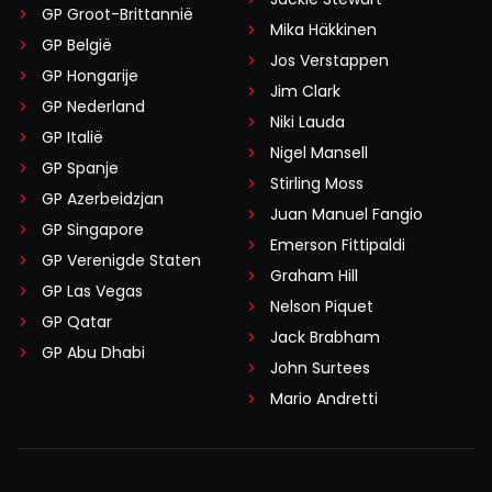
GP Groot-Brittannië
Mika Häkkinen
GP België
Jos Verstappen
GP Hongarije
Jim Clark
GP Nederland
Niki Lauda
GP Italië
Nigel Mansell
GP Spanje
Stirling Moss
GP Azerbeidzjan
Juan Manuel Fangio
GP Singapore
Emerson Fittipaldi
GP Verenigde Staten
Graham Hill
GP Las Vegas
Nelson Piquet
GP Qatar
Jack Brabham
GP Abu Dhabi
John Surtees
Mario Andretti