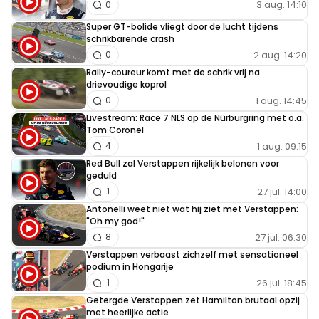
3 aug. 14:10
0
Super GT-bolide vliegt door de lucht tijdens
schrikbarende crash
2 aug. 14:20
0
Rally-coureur komt met de schrik vrij na
drievoudige koprol
1 aug. 14:45
0
Livestream: Race 7 NLS op de Nürburgring met o.a.
Tom Coronel
1 aug. 09:15
4
Red Bull zal Verstappen rijkelijk belonen voor
geduld
27 jul. 14:00
1
Antonelli weet niet wat hij ziet met Verstappen:
"Oh my god!"
27 jul. 06:30
8
Verstappen verbaast zichzelf met sensationeel
podium in Hongarije
26 jul. 18:45
1
Getergde Verstappen zet Hamilton brutaal opzij
met heerlijke actie