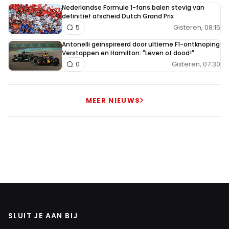
Nederlandse Formule 1-fans balen stevig van
definitief afscheid Dutch Grand Prix
Gisteren, 08:15
5
Antonelli geïnspireerd door ultieme F1-ontknoping
Verstappen en Hamilton: "Leven of dood!"
Gisteren, 07:30
0
MEER NIEUWS
SLUIT JE AAN BIJ