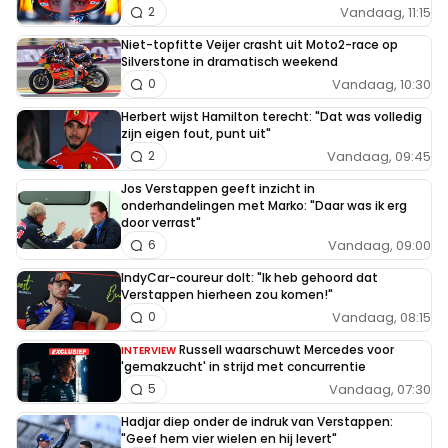
Vandaag, 11:15
2
Niet-topfitte Veijer crasht uit Moto2-race op
Silverstone in dramatisch weekend
Vandaag, 10:30
0
Herbert wijst Hamilton terecht: "Dat was volledig
zijn eigen fout, punt uit"
Vandaag, 09:45
2
Jos Verstappen geeft inzicht in
onderhandelingen met Marko: "Daar was ik erg
door verrast"
Vandaag, 09:00
6
IndyCar-coureur dolt: "Ik heb gehoord dat
Verstappen hierheen zou komen!"
Vandaag, 08:15
0
Russell waarschuwt Mercedes voor
INTERVIEW
'gemakzucht' in strijd met concurrentie
Vandaag, 07:30
5
Hadjar diep onder de indruk van Verstappen:
"Geef hem vier wielen en hij levert"