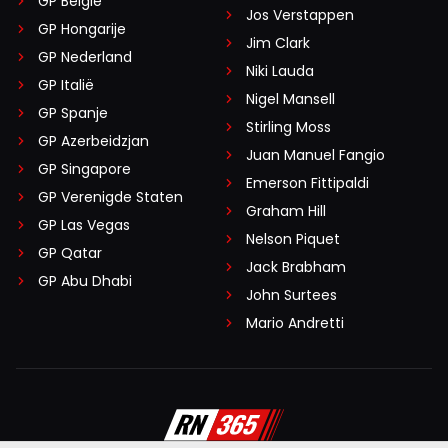
GP België
Jos Verstappen
GP Hongarije
Jim Clark
GP Nederland
Niki Lauda
GP Italië
Nigel Mansell
GP Spanje
Stirling Moss
GP Azerbeidzjan
Juan Manuel Fangio
GP Singapore
Emerson Fittipaldi
GP Verenigde Staten
Graham Hill
GP Las Vegas
Nelson Piquet
GP Qatar
Jack Brabham
GP Abu Dhabi
John Surtees
Mario Andretti