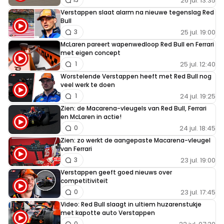
26 jul. 13:35
Verstappen slaat alarm na nieuwe tegenslag Red
Bull
25 jul. 19:00
3
McLaren pareert wapenwedloop Red Bull en Ferrari
met eigen concept
25 jul. 12:40
1
Worstelende Verstappen heeft met Red Bull nog
veel werk te doen
24 jul. 19:25
1
Zien: de Macarena-vleugels van Red Bull, Ferrari
en McLaren in actie!
24 jul. 18:45
0
Zien: zo werkt de aangepaste Macarena-vleugel
van Ferrari
23 jul. 19:00
3
Verstappen geeft goed nieuws over
competitiviteit
23 jul. 17:45
0
Video: Red Bull slaagt in ultiem huzarenstukje
met kapotte auto Verstappen
0