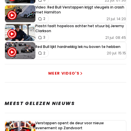
22 jul. 07:30
Video: Red Bull Verstappen krijgt vleugels in crash
met Hamilton
21 jul. 14:20
2
Piastri faalt hopeloos achter het stuur bij Jeremy
Clarkson
21 jul. 08:45
3
Red Bull lijkt hardnekkig lek nu boven te hebben
20 jul. 15:15
2
MEER VIDEO'S
MEEST GELEZEN NIEUWS
Verstappen opent de deur voor nieuw
evenement op Zandvoort