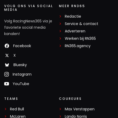
VOLG ONS VIA SOCIAL
MEER RN365
MEDIA
Redactie
Volg RacingNews365 via je
Service & contact
favoriete social media
Adverteren
kanalen!
Werken bij RN365
Facebook
RN365.agency
X
Bluesky
Instagram
YouTube
TEAMS
COUREURS
Red Bull
Max Verstappen
McLaren
Lando Norris