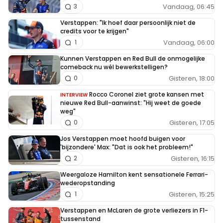
Vandaag, 06:45
3
Verstappen: "Ik hoef daar persoonlijk niet de
credits voor te krijgen"
Vandaag, 06:00
1
Kunnen Verstappen en Red Bull de onmogelijke
comeback nu wél bewerkstelligen?
Gisteren, 18:00
0
Rocco Coronel ziet grote kansen met
INTERVIEW
nieuwe Red Bull-aanwinst: "Hij weet de goede
weg"
Gisteren, 17:05
0
Jos Verstappen moet hoofd buigen voor
'bijzondere' Max: "Dat is ook het probleem!"
Gisteren, 16:15
2
Weergaloze Hamilton kent sensationele Ferrari-
wederopstanding
Gisteren, 15:25
1
Verstappen en McLaren de grote verliezers in F1-
tussenstand