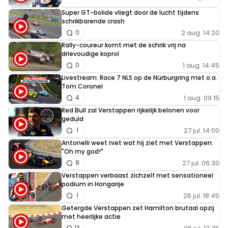
Super GT-bolide vliegt door de lucht tijdens
schrikbarende crash
2 aug. 14:20
0
Rally-coureur komt met de schrik vrij na
drievoudige koprol
1 aug. 14:45
0
Livestream: Race 7 NLS op de Nürburgring met o.a.
Tom Coronel
1 aug. 09:15
4
Red Bull zal Verstappen rijkelijk belonen voor
geduld
27 jul. 14:00
1
Antonelli weet niet wat hij ziet met Verstappen:
"Oh my god!"
27 jul. 06:30
8
Verstappen verbaast zichzelf met sensationeel
podium in Hongarije
26 jul. 18:45
1
Getergde Verstappen zet Hamilton brutaal opzij
met heerlijke actie
13