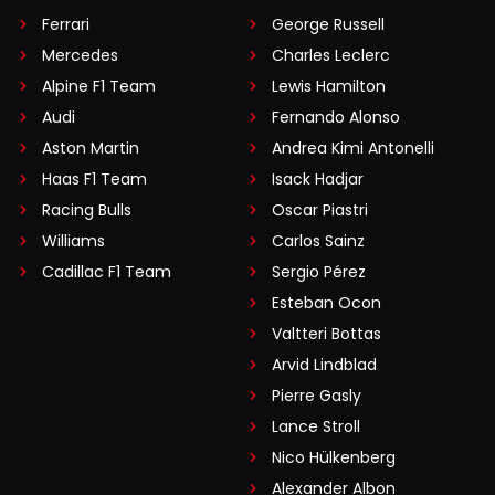
Ferrari
George Russell
Mercedes
Charles Leclerc
Alpine F1 Team
Lewis Hamilton
Audi
Fernando Alonso
Aston Martin
Andrea Kimi Antonelli
Haas F1 Team
Isack Hadjar
Racing Bulls
Oscar Piastri
Williams
Carlos Sainz
Cadillac F1 Team
Sergio Pérez
Esteban Ocon
Valtteri Bottas
Arvid Lindblad
Pierre Gasly
Lance Stroll
Nico Hülkenberg
Alexander Albon