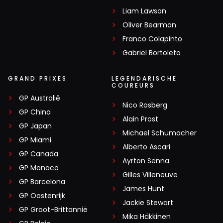
Liam Lawson
Oliver Bearman
Franco Colapinto
Gabriel Bortoleto
GRAND PRIXES
LEGENDARISCHE
COUREURS
GP Australië
Nico Rosberg
GP China
Alain Prost
GP Japan
Michael Schumacher
GP Miami
Alberto Ascari
GP Canada
Ayrton Senna
GP Monaco
Gilles Villeneuve
GP Barcelona
James Hunt
GP Oostenrijk
Jackie Stewart
GP Groot-Brittannië
Mika Häkkinen