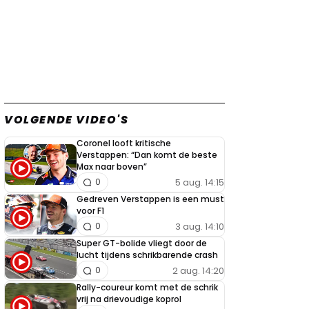
VOLGENDE VIDEO'S
Coronel looft kritische
Verstappen: “Dan komt de beste
Max naar boven”
5 aug. 14:15
0
Gedreven Verstappen is een must
voor F1
3 aug. 14:10
0
Super GT-bolide vliegt door de
lucht tijdens schrikbarende crash
2 aug. 14:20
0
Rally-coureur komt met de schrik
vrij na drievoudige koprol