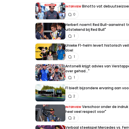
KARMA heeft zijn weg gevonden naar di
Binotto vat debuutseizoen
INTERVIEW
wereldkampioen MOETEN zijn, maar dat
0
kampioenschap spannend MOEST blijven
Max, Perez en het hele RedBull team,
Herbert noemt Red Bull-aanwinst tr
uitstekend bij Red Bull"
1
Unieke F1-helm levert historisch ve
doel
1
Meepraten? Dat kan! Je hoeft je alleen maa
Antonelli krijgt advies van Verstap
over gehad..."
INLOGGEN
AANMELDEN
1
F1 biedt bijzondere ervaring aan voo
2
Verschoor onder de indruk
INTERVIEW
heel veel respect voor"
2
Verbaal steekspel Mercedes vs. Ferr