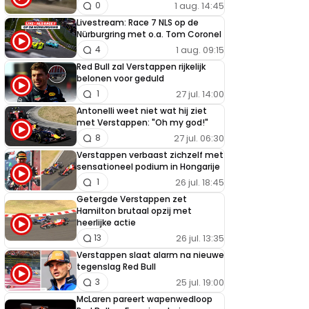
1 aug. 14:45
0
Livestream: Race 7 NLS op de
Nürburgring met o.a. Tom Coronel
1 aug. 09:15
4
Red Bull zal Verstappen rijkelijk
belonen voor geduld
27 jul. 14:00
1
Antonelli weet niet wat hij ziet
met Verstappen: "Oh my god!"
27 jul. 06:30
8
Verstappen verbaast zichzelf met
sensationeel podium in Hongarije
26 jul. 18:45
1
Getergde Verstappen zet
Hamilton brutaal opzij met
heerlijke actie
26 jul. 13:35
13
Verstappen slaat alarm na nieuwe
tegenslag Red Bull
25 jul. 19:00
3
McLaren pareert wapenwedloop