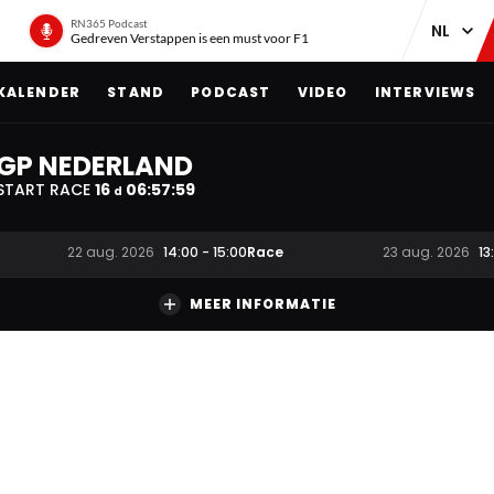
RN365 Podcast
Gedreven Verstappen is een must voor F1
KALENDER
STAND
PODCAST
VIDEO
INTERVIEWS
GP NEDERLAND
START RACE
16
06
:
57
:
58
d
Race
22 aug. 2026
14:00
-
15:00
23 aug. 2026
13
MEER INFORMATIE