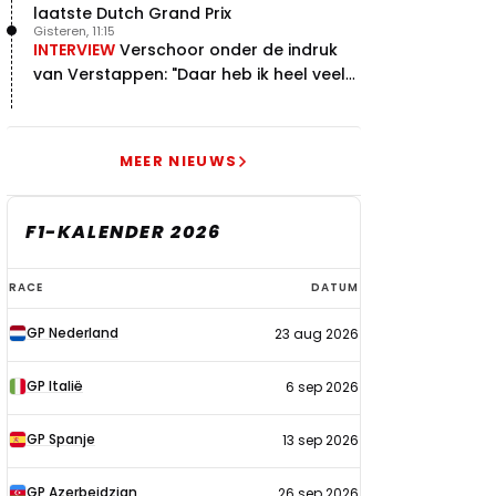
laatste Dutch Grand Prix
Gisteren, 11:15
INTERVIEW
Verschoor onder de indruk
van Verstappen: "Daar heb ik heel veel
respect voor"
MEER NIEUWS
F1-KALENDER 2026
F1-
RACE
DATUM
kalender
GP Nederland
23 aug 2026
2026
GP Italië
6 sep 2026
GP Spanje
13 sep 2026
GP Azerbeidzjan
26 sep 2026