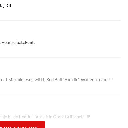
 bij RB
t voor ze betekent.
p dat Max niet weg wil bij Red Bull "Familie". Wat een team!!!!
e bij de RedBull fabriek in Groot Brittannië. 🧡
N MEER REACTIES