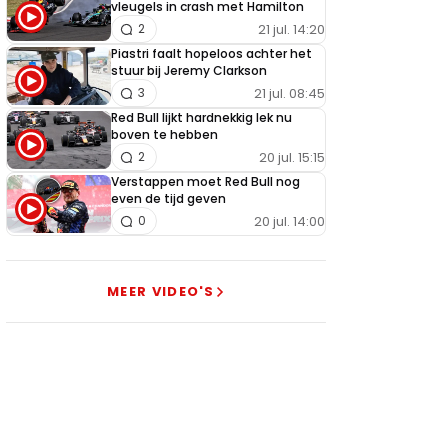
vleugels in crash met Hamilton
21 jul. 14:20
2
Piastri faalt hopeloos achter het
stuur bij Jeremy Clarkson
21 jul. 08:45
3
Red Bull lijkt hardnekkig lek nu
boven te hebben
20 jul. 15:15
2
Verstappen moet Red Bull nog
even de tijd geven
20 jul. 14:00
0
MEER VIDEO'S