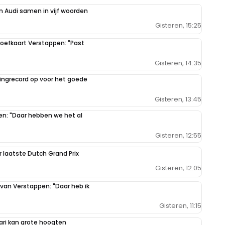
e kwalleballen van Mercedes. Max had na Hongarije al
 Audi samen in vijf woorden
 zou de FIA nooit goed hebben gevonden omdat het
Gisteren, 15:25
 en dat dat een blamage voor Mercedes zou betekenen. Voor
 allemaal nogmaals van harte GEFELICITEERD.
oefkaart Verstappen: "Past
Gisteren, 14:35
ilingrecord op voor het goede
Gisteren, 13:45
r aan te melden met een RN365-account.
pen: "Daar hebben we het al
Gisteren, 12:55
r laatste Dutch Grand Prix
Gisteren, 12:05
 van Verstappen: "Daar heb ik
Gisteren, 11:15
ari kan grote hoogten