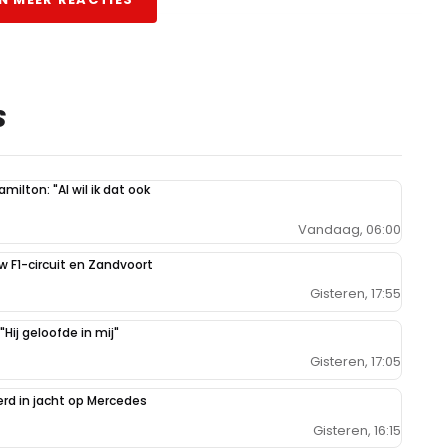
. Of wacht???🤔 Oh nee dat is Nederland 🤣 In het land van de
S
milton: "Al wil ik dat ook
Vandaag, 06:00
ie Engelsen, welke hier zo vaak allemaal over 1 kam worden
uw F1-circuit en Zandvoort
Gisteren, 17:55
Hij geloofde in mij"
Gisteren, 17:05
erd in jacht op Mercedes
 had er niet aan moeten denken dat die crybaby van een Hamilton
rondes voor het einde van de wedstrijd hebben geholpen en ook
Gisteren, 16:15