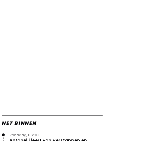
NET BINNEN
Vandaag, 06:00
Antonelli leert van Verstappen en