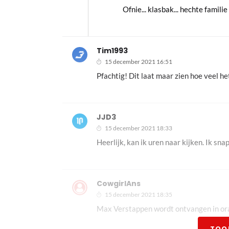
Ofnie... klasbak... hechte familie
Tim1993
15 december 2021 16:51
Pfachtig! Dit laat maar zien hoe veel he
JJD3
15 december 2021 18:33
Heerlijk, kan ik uren naar kijken. Ik sna
CowgirlAns
15 december 2021 18:35
Max Verstappen wordt ontvangen in oranj
TOO