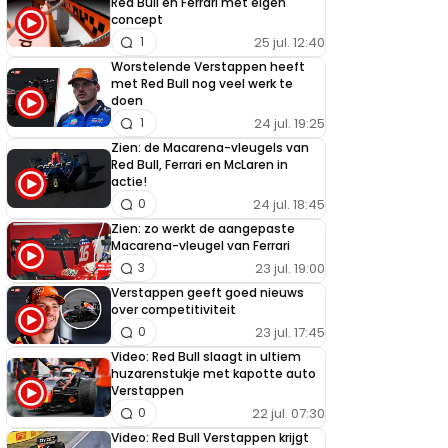
Red Bull en Ferrari met eigen
concept
25 jul. 12:40
1
Worstelende Verstappen heeft
met Red Bull nog veel werk te
doen
24 jul. 19:25
1
Zien: de Macarena-vleugels van
Red Bull, Ferrari en McLaren in
actie!
24 jul. 18:45
0
Zien: zo werkt de aangepaste
Macarena-vleugel van Ferrari
23 jul. 19:00
3
Verstappen geeft goed nieuws
over competitiviteit
23 jul. 17:45
0
Video: Red Bull slaagt in ultiem
huzarenstukje met kapotte auto
Verstappen
22 jul. 07:30
0
Video: Red Bull Verstappen krijgt