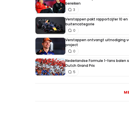
bereiken
3
Verstappen pakt rapportcijfer 10 en 
buitencategorie
0
Verstappen ontvangt uitnodiging v
project
0
Nederlandse Formule 1-fans balen st
Dutch Grand Prix
5
M