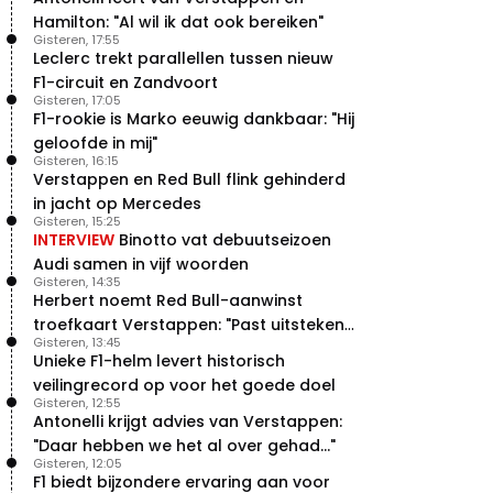
Hamilton: "Al wil ik dat ook bereiken"
Gisteren, 17:55
Leclerc trekt parallellen tussen nieuw
F1-circuit en Zandvoort
Gisteren, 17:05
F1-rookie is Marko eeuwig dankbaar: "Hij
geloofde in mij"
Gisteren, 16:15
Verstappen en Red Bull flink gehinderd
in jacht op Mercedes
Gisteren, 15:25
INTERVIEW
Binotto vat debuutseizoen
Audi samen in vijf woorden
Gisteren, 14:35
Herbert noemt Red Bull-aanwinst
troefkaart Verstappen: "Past uitstekend
Gisteren, 13:45
bij Red Bull"
Unieke F1-helm levert historisch
veilingrecord op voor het goede doel
Gisteren, 12:55
Antonelli krijgt advies van Verstappen:
"Daar hebben we het al over gehad..."
Gisteren, 12:05
F1 biedt bijzondere ervaring aan voor