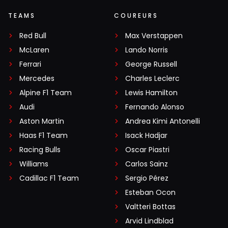
TEAMS
COUREURS
Red Bull
Max Verstappen
McLaren
Lando Norris
Ferrari
George Russell
Mercedes
Charles Leclerc
Alpine F1 Team
Lewis Hamilton
Audi
Fernando Alonso
Aston Martin
Andrea Kimi Antonelli
Haas F1 Team
Isack Hadjar
Racing Bulls
Oscar Piastri
Williams
Carlos Sainz
Cadillac F1 Team
Sergio Pérez
Esteban Ocon
Valtteri Bottas
Arvid Lindblad