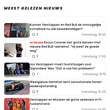
MEEST GELEZEN NIEUWS
Kunnen Verstappen en Red Bull de onmogelijke
comeback nu wél bewerkstelligen?
Vandaag, 18:00
0
Rocco Coronel ziet grote kansen met
INTERVIEW
nieuwe Red Bull-aanwinst: "Hij weet de goede
weg"
Vandaag, 17:05
0
Jos Verstappen moet hoofd buigen voor
'bijzondere' Max: "Dat is ook het probleem!"
Vandaag, 16:15
1
Weergaloze Hamilton kent sensationele Ferrari-
wederopstanding
Vandaag, 15:25
5
Verstappen en McLaren de grote verliezers in F1-
tussenstand
Vandaag, 14:35
0