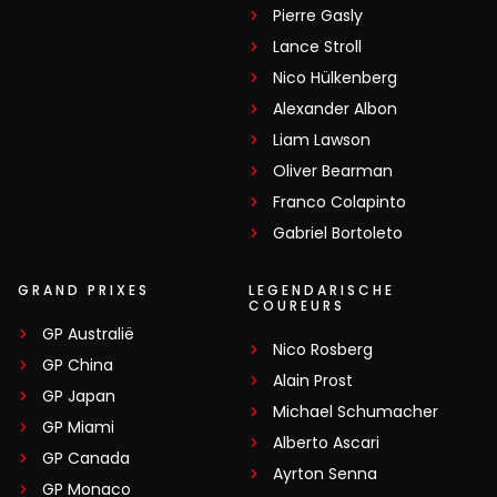
Pierre Gasly
Lance Stroll
Nico Hülkenberg
Alexander Albon
Liam Lawson
Oliver Bearman
Franco Colapinto
Gabriel Bortoleto
GRAND PRIXES
LEGENDARISCHE
COUREURS
GP Australië
Nico Rosberg
GP China
Alain Prost
GP Japan
Michael Schumacher
GP Miami
Alberto Ascari
GP Canada
Ayrton Senna
GP Monaco