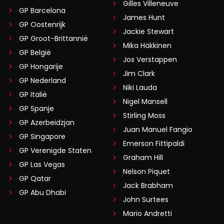
Gilles Villeneuve
GP Barcelona
James Hunt
GP Oostenrijk
Jackie Stewart
GP Groot-Brittannië
Mika Häkkinen
GP België
Jos Verstappen
GP Hongarije
Jim Clark
GP Nederland
Niki Lauda
GP Italië
Nigel Mansell
GP Spanje
Stirling Moss
GP Azerbeidzjan
Juan Manuel Fangio
GP Singapore
Emerson Fittipaldi
GP Verenigde Staten
Graham Hill
GP Las Vegas
Nelson Piquet
GP Qatar
Jack Brabham
GP Abu Dhabi
John Surtees
Mario Andretti