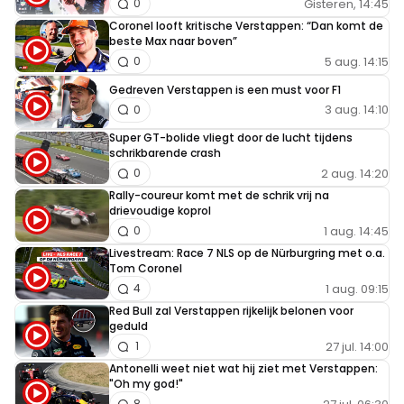
Gisteren, 14:45
0
Coronel looft kritische Verstappen: “Dan komt de
beste Max naar boven”
5 aug. 14:15
0
Gedreven Verstappen is een must voor F1
3 aug. 14:10
0
Super GT-bolide vliegt door de lucht tijdens
schrikbarende crash
2 aug. 14:20
0
Rally-coureur komt met de schrik vrij na
drievoudige koprol
1 aug. 14:45
0
Livestream: Race 7 NLS op de Nürburgring met o.a.
Tom Coronel
1 aug. 09:15
4
Red Bull zal Verstappen rijkelijk belonen voor
geduld
27 jul. 14:00
1
Antonelli weet niet wat hij ziet met Verstappen:
"Oh my god!"
8