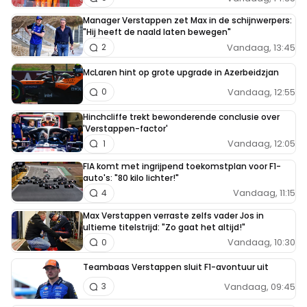
Manager Verstappen zet Max in de schijnwerpers:
"Hij heeft de naald laten bewegen"
Vandaag, 13:45
2
McLaren hint op grote upgrade in Azerbeidzjan
Vandaag, 12:55
0
Hinchcliffe trekt bewonderende conclusie over
'Verstappen-factor'
Vandaag, 12:05
1
FIA komt met ingrijpend toekomstplan voor F1-
auto's: "80 kilo lichter!"
Vandaag, 11:15
4
Max Verstappen verraste zelfs vader Jos in
ultieme titelstrijd: "Zo gaat het altijd!"
Vandaag, 10:30
0
Teambaas Verstappen sluit F1-avontuur uit
Vandaag, 09:45
3