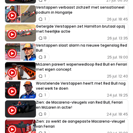
27 jul. 06:30
Verstappen verbaast zichzelf met sensationeel
podium in Hongarije
26 jul. 18:45
1
Getergde Verstappen zet Hamilton brutaal opzij
met heerlijke actie
26 jul. 13:35
13
Verstappen slaat alarm na nieuwe tegenslag Red
Bull
25 jul. 19:00
3
McLaren pareert wapenwedloop Red Bull en Ferrari
met eigen concept
25 jul. 12:40
1
Worstelende Verstappen heeft met Red Bull nog
veel werk te doen
24 jul. 19:25
1
Zien: de Macarena-vleugels van Red Bull, Ferrari
en McLaren in actie!
24 jul. 18:45
0
Zien: zo werkt de aangepaste Macarena-vleugel
van Ferrari
3