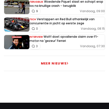
Woedende Piquet slaat en schopt erop
TERUGBLIK
los na knullige crash - terugblik
Vandaag, 09:00
9
Verstappen en Red Bull afhankelijk van
TECH
concurrentie in jacht op eerste zege
Vandaag, 08:15
0
Wolff doet opvallende claim over F1-
INTERVIEW
motor na 'gezeur' Ferrari
Vandaag, 07:30
3
MEER NIEUWS