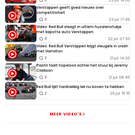
23 jul. 19:00
Verstappen geeft goed nieuws over
competitiviteit
23 jul. 17:45
0
Video: Red Bull slaagt in ultiem huzarenstukje
met kapotte auto Verstappen
22 jul. 07:30
0
Video: Red Bull Verstappen krijgt vleugels in crash
met Hamilton
21 jul. 14:20
2
Piastri faalt hopeloos achter het stuur bij Jeremy
Clarkson
21 jul. 08:45
3
Red Bull lijkt hardnekkig lek nu boven te hebben
20 jul. 15:15
2
MEER VIDEO'S