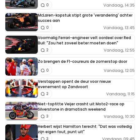
Vandaag, 14:35
0
McLaren-kopstuk stipt grote 'verandering' achter
succes aan
Vandaag, 13:45
0
Voormalig Ferrari-engineer velt oordeel over Red
Bull: "Zou het zoveel beter moeten doen"
Vandaag, 12:55
2
Zo brengen de F1-coureurs de zomerstop door
Vandaag, 12:05
0
Verstappen opent de deur voor nieuw
evenement op Zandvoort
Vandaag, 11:15
2
Niet-topfitte Veijer crasht uit Moto2-race op
Silverstone in dramatisch weekend
Vandaag, 10:30
3
Herbert wijst Hamilton terecht: "Dat was volledig
zijn eigen fout, punt uit"
Vandaag, 09:45
3