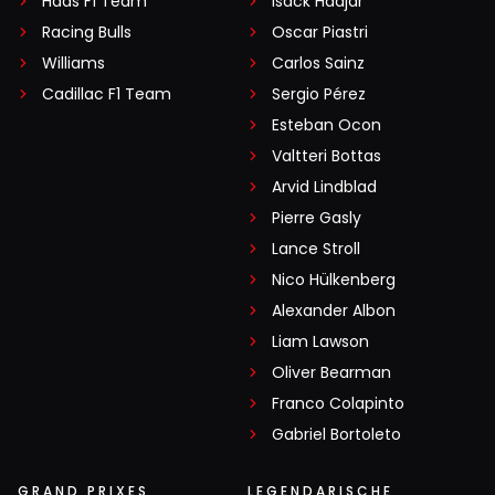
Haas F1 Team
Isack Hadjar
Racing Bulls
Oscar Piastri
Williams
Carlos Sainz
Cadillac F1 Team
Sergio Pérez
Esteban Ocon
Valtteri Bottas
Arvid Lindblad
Pierre Gasly
Lance Stroll
Nico Hülkenberg
Alexander Albon
Liam Lawson
Oliver Bearman
Franco Colapinto
Gabriel Bortoleto
GRAND PRIXES
LEGENDARISCHE