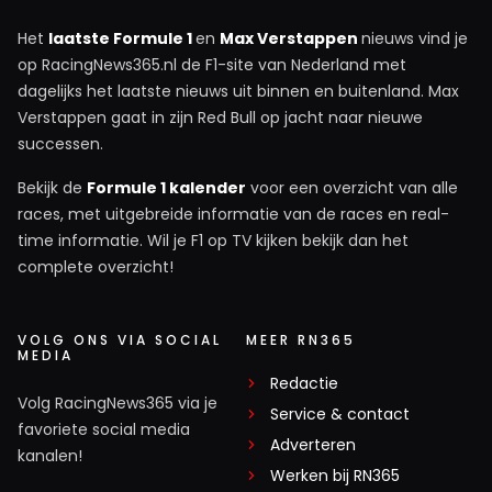
Het
laatste Formule 1
en
Max Verstappen
nieuws vind je
op RacingNews365.nl de F1-site van Nederland met
dagelijks het laatste nieuws uit binnen en buitenland. Max
Verstappen gaat in zijn Red Bull op jacht naar nieuwe
successen.
Bekijk de
Formule 1 kalender
voor een overzicht van alle
races, met uitgebreide informatie van de races en real-
time informatie. Wil je F1 op TV kijken bekijk dan het
complete overzicht!
VOLG ONS VIA SOCIAL
MEER RN365
MEDIA
Redactie
Volg RacingNews365 via je
Service & contact
favoriete social media
Adverteren
kanalen!
Werken bij RN365