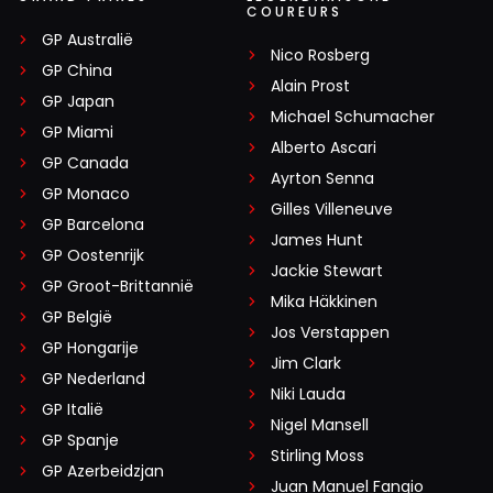
COUREURS
GP Australië
Nico Rosberg
GP China
Alain Prost
GP Japan
Michael Schumacher
GP Miami
Alberto Ascari
GP Canada
Ayrton Senna
GP Monaco
Gilles Villeneuve
GP Barcelona
James Hunt
GP Oostenrijk
Jackie Stewart
GP Groot-Brittannië
Mika Häkkinen
GP België
Jos Verstappen
GP Hongarije
Jim Clark
GP Nederland
Niki Lauda
GP Italië
Nigel Mansell
GP Spanje
Stirling Moss
GP Azerbeidzjan
Juan Manuel Fangio