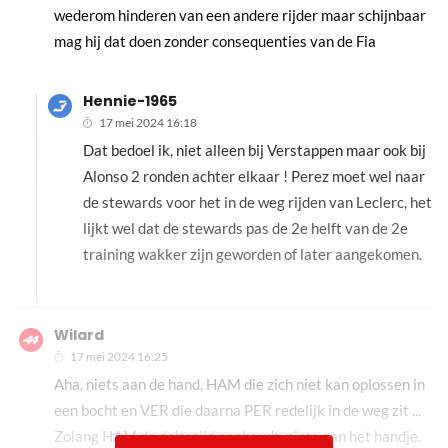
wederom hinderen van een andere rijder maar schijnbaar
mag hij dat doen zonder consequenties van de Fia
Hennie-1965
17 mei 2024 16:18
Dat bedoel ik, niet alleen bij Verstappen maar ook bij
Alonso 2 ronden achter elkaar ! Perez moet wel naar
de stewards voor het in de weg rijden van Leclerc, het
lijkt wel dat de stewards pas de 2e helft van de 2e
training wakker zijn geworden of later aangekomen.
Wilard
17 mei 2024 16:25
Aha, niets aan de hand, HAM die zich niet kan oplossen in
een bocht en VER die daarna PER redelijk in de weg zit ...
Zolang HAM de deltatijd aanhoudt, niets aan het handje.