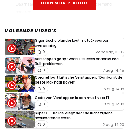
TOON MEER REACTIES
Daarnaast, in een bocht zie je vaak ook niet iemand
naderen ...
MJVerstappen70
VOLGENDE VIDEO'S
17 mei 2024 16:29
Gigantische blunder kost moto2-coureur
Man, Hamilton verontschuldigde zich bij Verstappen,
overwinning
dus hij had hem echt wel gezien hoor.
Vandaag, 15:05
0
Verstappen getipt voor F1-succes ondanks Red
Bull-problemen
Wilard
7 aug. 14:45
0
17 mei 2024 16:35
Coronel looft kritische Verstappen: “Dan komt de
En dan vindt VER het nog nodig om zijn auto naar
beste Max naar boven”
5 aug. 14:15
0
HAM te laten 'lopen' en hem de pas af te snijden ..
Gedreven Verstappen is een must voor F1
3 aug. 14:10
0
Martin Mortel
17 mei 2024 17:15
Super GT-bolide vliegt door de lucht tijdens
schrikbarende crash
aaarcch willard schei toch uit man. Hoe kan je
2 aug. 14:20
0
met droge ogen dit allemaal zeggen. Ja, als je