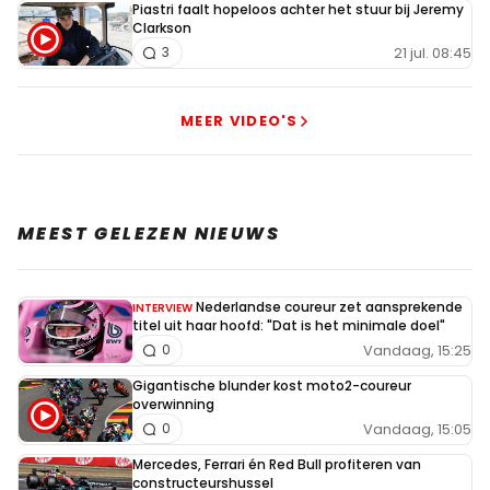
Piastri faalt hopeloos achter het stuur bij Jeremy
Clarkson
21 jul. 08:45
3
Meepraten? Dat kan! Je hoeft je alleen maar aan te
melden met een RN365-account.
MEER VIDEO'S
INLOGGEN
AANMELDEN
MEEST GELEZEN NIEUWS
Nederlandse coureur zet aansprekende
INTERVIEW
titel uit haar hoofd: "Dat is het minimale doel"
Vandaag, 15:25
0
Gigantische blunder kost moto2-coureur
overwinning
Vandaag, 15:05
0
Mercedes, Ferrari én Red Bull profiteren van
constructeurshussel