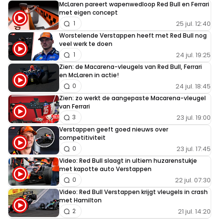
Het gezaag aan de poten van RedBull is begonnen.
McLaren pareert wapenwedloop Red Bull en Ferrari
met eigen concept
Verbaal, in de weg rijden van teams. Zal er wel bij horen.
25 jul. 12:40
1
Jammer ook als het omgekeerd zou zijn trouwens
Worstelende Verstappen heeft met Red Bull nog
veel werk te doen
24 jul. 19:25
1
LaNdO
Zien: de Macarena-vleugels van Red Bull, Ferrari
en McLaren in actie!
17 mei 2024 21:49
24 jul. 18:45
0
Ook een sportieve reactie van MV trouwens. Was niet
Zien: zo werkt de aangepaste Macarena-vleugel
nodig om zo te reageren en dan zelf gevaarlijk in de weg
van Ferrari
te zitten.
23 jul. 19:00
3
Verstappen geeft goed nieuws over
competitiviteit
23 jul. 17:45
0
Harry Akkerboom
Video: Red Bull slaagt in ultiem huzarenstukje
18 mei 2024 08:02
met kapotte auto Verstappen
Max was gefrustreerd over de auto ,daarom zijn
22 jul. 07:30
0
explosieve reactie ,zal in de toekomst wel vaker
Video: Red Bull Verstappen krijgt vleugels in crash
met Hamilton
gebeuren als de Redbull minder presteert.
21 jul. 14:20
2