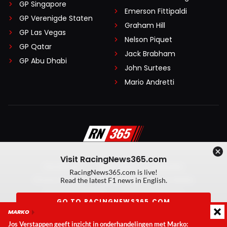
GP Singapore
Emerson Fittipaldi
GP Verenigde Staten
Graham Hill
GP Las Vegas
Nelson Piquet
GP Qatar
Jack Brabham
GP Abu Dhabi
John Surtees
Mario Andretti
Visit RacingNews365.com
Disclaimer
Algemene voorwaarden
RacingNews365.com is live!
Privacy Policy
Created by On Your Marks
Read the latest F1 news in English.
Privacy manager
Kansspeluitingen
GO TO RACINGNEWS365.COM
MARKO
© 2026 RacingNews365. Alle rechten voorbehouden
Jos Verstappen geeft inzicht in onderhandelingen met Marko:
Don't show again