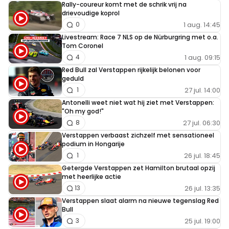
Rally-coureur komt met de schrik vrij na
moedwillig wil trollen maar dan verdien je
drievoudige koprol
1 aug. 14:45
0
dezelfde voornaam als Brown.
Livestream: Race 7 NLS op de Nürburgring met o.a.
Tom Coronel
Mariolo_
1 aug. 09:15
4
17 mei 2024 17:17
Red Bull zal Verstappen rijkelijk belonen voor
geduld
Dus wanneer iemand zich aan de deltatijd houdt mag
27 jul. 14:00
1
hij op de racelijn blijven rijden? Goh...dat wist ik niet.
Antonelli weet niet wat hij ziet met Verstappen:
Weer wat geleerd.
"Oh my god!"
27 jul. 06:30
8
Verstappen verbaast zichzelf met sensationeel
Wilard
podium in Hongarije
17 mei 2024 21:53
26 jul. 18:45
1
HAM zat in een bocht waar geen ruimte was.
Getergde Verstappen zet Hamilton brutaal opzij
met heerlijke actie
26 jul. 13:35
13
Verstappen slaat alarm na nieuwe tegenslag Red
Broodkogel
Bull
17 mei 2024 18:28
25 jul. 19:00
3