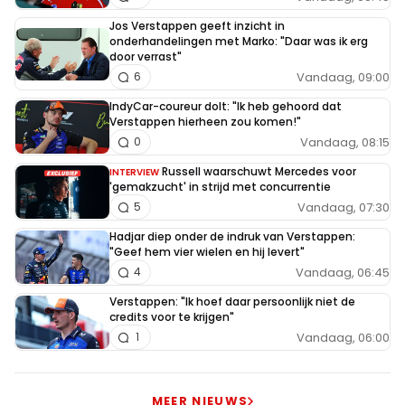
Jos Verstappen geeft inzicht in
onderhandelingen met Marko: "Daar was ik erg
door verrast"
Vandaag, 09:00
6
IndyCar-coureur dolt: "Ik heb gehoord dat
Verstappen hierheen zou komen!"
Vandaag, 08:15
0
Russell waarschuwt Mercedes voor
INTERVIEW
'gemakzucht' in strijd met concurrentie
Vandaag, 07:30
5
Hadjar diep onder de indruk van Verstappen:
"Geef hem vier wielen en hij levert"
Vandaag, 06:45
4
Verstappen: "Ik hoef daar persoonlijk niet de
credits voor te krijgen"
Vandaag, 06:00
1
MEER NIEUWS