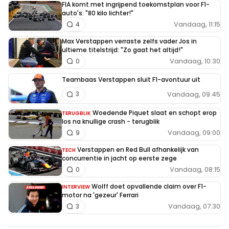
FIA komt met ingrijpend toekomstplan voor F1-
auto's: "80 kilo lichter!"
Vandaag, 11:15
4
Max Verstappen verraste zelfs vader Jos in
ultieme titelstrijd: "Zo gaat het altijd!"
Vandaag, 10:30
0
Teambaas Verstappen sluit F1-avontuur uit
Vandaag, 09:45
3
Woedende Piquet slaat en schopt erop
TERUGBLIK
los na knullige crash - terugblik
Vandaag, 09:00
9
Verstappen en Red Bull afhankelijk van
TECH
concurrentie in jacht op eerste zege
Vandaag, 08:15
0
Wolff doet opvallende claim over F1-
INTERVIEW
motor na 'gezeur' Ferrari
Vandaag, 07:30
3