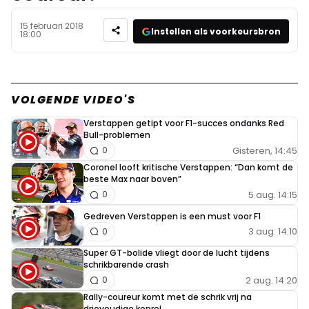
15 februari 2018
Instellen als voorkeursbron
18:00
VOLGENDE VIDEO'S
Verstappen getipt voor F1-succes ondanks Red
Bull-problemen
Gisteren, 14:45
0
Coronel looft kritische Verstappen: “Dan komt de
beste Max naar boven”
5 aug. 14:15
0
Gedreven Verstappen is een must voor F1
3 aug. 14:10
0
Super GT-bolide vliegt door de lucht tijdens
schrikbarende crash
2 aug. 14:20
0
Rally-coureur komt met de schrik vrij na
drievoudige koprol