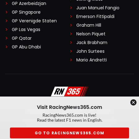
GP Azerbeidzjan
Juan Manuel Fangio
GP Singapore
Emerson Fittipaldi
GP Verenigde Staten
Graham Hill
GP Las Vegas
Nelson Piquet
GP Qatar
Jack Brabham
GP Abu Dhabi
John Surtees
Mario Andretti
Visit RacingNews365.com
Disclaimer
Algemene voorwaarden
RacingNews365.com is live!
Privacy Policy
Created by On Your Marks
Read the latest F1 news in English.
Privacy manager
Kansspeluitingen
GO TO RACINGNEWS365.COM