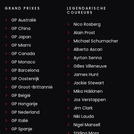
GRAND PRIXES
LEGENDARISCHE
COUREURS
GP Australië
Nico Rosberg
GP China
Alain Prost
GP Japan
Michael Schumacher
GP Miami
Alberto Ascari
GP Canada
Ayrton Senna
GP Monaco
Gilles Villeneuve
GP Barcelona
James Hunt
GP Oostenrijk
Jackie Stewart
GP Groot-Brittannië
Mika Häkkinen
GP België
Jos Verstappen
GP Hongarije
Jim Clark
GP Nederland
Niki Lauda
GP Italië
Nigel Mansell
GP Spanje
Stirling Moss