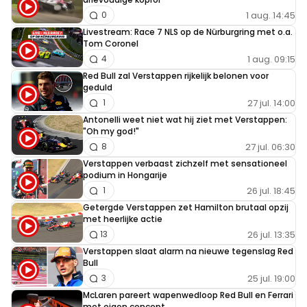
1 aug. 14:45
0
Livestream: Race 7 NLS op de Nürburgring met o.a.
Tom Coronel
1 aug. 09:15
4
Red Bull zal Verstappen rijkelijk belonen voor
geduld
27 jul. 14:00
1
Antonelli weet niet wat hij ziet met Verstappen:
"Oh my god!"
27 jul. 06:30
8
Verstappen verbaast zichzelf met sensationeel
podium in Hongarije
26 jul. 18:45
1
Getergde Verstappen zet Hamilton brutaal opzij
met heerlijke actie
26 jul. 13:35
13
Verstappen slaat alarm na nieuwe tegenslag Red
Bull
25 jul. 19:00
3
McLaren pareert wapenwedloop Red Bull en Ferrari
met eigen concept