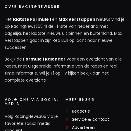
OVER RACINGNEWS365
Het
laatste Formule 1
en
Max Verstappen
nieuws vind je
op RacingNews365.nl de F1-site van Nederland met
dagelijks het laatste nieuws uit binnen en buitenland. Max
Verstappen gaat in zijn Red Bull op jacht naar nieuwe
successen.
Bekijk de
Formule 1 kalender
voor een overzicht van alle
races, met uitgebreide informatie van de races en real-
time informatie. Wil je F1 op TV kijken bekijk dan het
complete overzicht!
VOLG ONS VIA SOCIAL
MEER RN365
MEDIA
Redactie
Volg RacingNews365 via je
Service & contact
favoriete social media
Adverteren
kanalen!