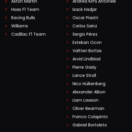
Aston Martin
Andrea Kimi Antonelli
Haas F1 Team
Isack Hadjar
Racing Bulls
Oscar Piastri
Williams
Carlos Sainz
Cadillac F1 Team
Sergio Pérez
Esteban Ocon
Valtteri Bottas
Arvid Lindblad
Pierre Gasly
Lance Stroll
Nico Hülkenberg
Alexander Albon
Liam Lawson
Oliver Bearman
Franco Colapinto
Gabriel Bortoleto