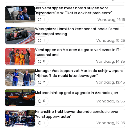
Jos Verstappen moet hoofd buigen voor
'bijzondere' Max: "Dat is ook het probleem!"
Vandaag, 16:15
1
Weergaloze Hamilton kent sensationele Ferrari-
wederopstanding
Vandaag, 15:25
1
Verstappen en McLaren de grote verliezers in F1-
tussenstand
Vandaag, 14:35
0
Manager Verstappen zet Max in de schijnwerpers:
"Hij heeft de naald laten bewegen"
Vandaag, 13:45
2
McLaren hint op grote upgrade in Azerbeidzjan
Vandaag, 12:55
0
Hinchcliffe trekt bewonderende conclusie over
'Verstappen-factor'
Vandaag, 12:05
1