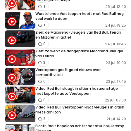
25 jul. 12:40
1
Worstelende Verstappen heeft met Red Bull nog
veel werk te doen
24 jul. 19:25
1
Zien: de Macarena-vleugels van Red Bull, Ferrari
en McLaren in actie!
24 jul. 18:45
0
Zien: zo werkt de aangepaste Macarena-vleugel
van Ferrari
23 jul. 19:00
3
Verstappen geeft goed nieuws over
competitiviteit
23 jul. 17:45
0
Video: Red Bull slaagt in ultiem huzarenstukje
met kapotte auto Verstappen
22 jul. 07:30
0
Video: Red Bull Verstappen krijgt vleugels in crash
met Hamilton
21 jul. 14:20
2
Piastri faalt hopeloos achter het stuur bij Jeremy
Clarkson