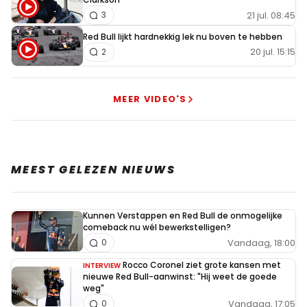
21 jul. 08:45
3
Red Bull lijkt hardnekkig lek nu boven te hebben
20 jul. 15:15
2
MEER VIDEO'S
MEEST GELEZEN NIEUWS
Kunnen Verstappen en Red Bull de onmogelijke
comeback nu wél bewerkstelligen?
Vandaag, 18:00
0
Rocco Coronel ziet grote kansen met
INTERVIEW
nieuwe Red Bull-aanwinst: "Hij weet de goede
weg"
Vandaag, 17:05
0