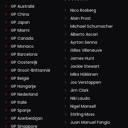
GP Australië
Nico Rosberg
GP China
Alain Prost
GP Japan
Michael Schumacher
GP Miami
Alberto Ascari
GP Canada
Ayrton Senna
GP Monaco
Gilles Villeneuve
GP Barcelona
James Hunt
GP Oostenrijk
Jackie Stewart
GP Groot-Brittannië
Mika Häkkinen
GP België
Jos Verstappen
GP Hongarije
Jim Clark
GP Nederland
Niki Lauda
GP Italië
Nigel Mansell
GP Spanje
Stirling Moss
GP Azerbeidzjan
Juan Manuel Fangio
GP Singapore