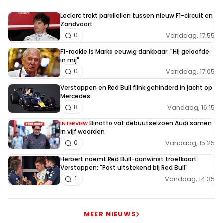
Leclerc trekt parallellen tussen nieuw F1-circuit en
Zandvoort
Vandaag, 17:55
0
F1-rookie is Marko eeuwig dankbaar: "Hij geloofde
in mij"
Vandaag, 17:05
0
Verstappen en Red Bull flink gehinderd in jacht op
Mercedes
Vandaag, 16:15
8
Binotto vat debuutseizoen Audi samen
INTERVIEW
in vijf woorden
Vandaag, 15:25
0
Herbert noemt Red Bull-aanwinst troefkaart
Verstappen: "Past uitstekend bij Red Bull"
Vandaag, 14:35
1
MEER NIEUWS