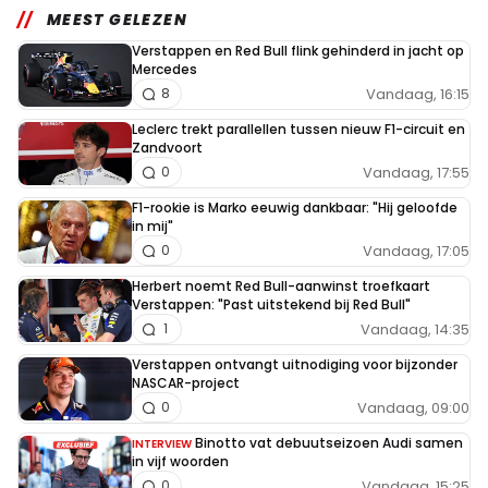
MEEST GELEZEN
Verstappen en Red Bull flink gehinderd in jacht op
Mercedes
Vandaag, 16:15
8
Leclerc trekt parallellen tussen nieuw F1-circuit en
Zandvoort
Vandaag, 17:55
0
F1-rookie is Marko eeuwig dankbaar: "Hij geloofde
in mij"
Vandaag, 17:05
0
Herbert noemt Red Bull-aanwinst troefkaart
Verstappen: "Past uitstekend bij Red Bull"
Vandaag, 14:35
1
Verstappen ontvangt uitnodiging voor bijzonder
NASCAR-project
Vandaag, 09:00
0
Binotto vat debuutseizoen Audi samen
INTERVIEW
in vijf woorden
Vandaag, 15:25
0