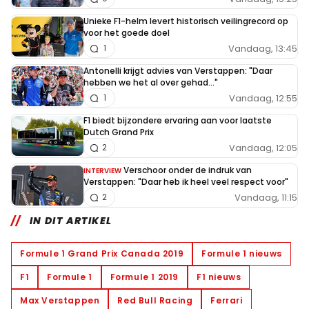
Unieke F1-helm levert historisch veilingrecord op
voor het goede doel
Vandaag, 13:45
1
Antonelli krijgt advies van Verstappen: "Daar
hebben we het al over gehad..."
Vandaag, 12:55
1
F1 biedt bijzondere ervaring aan voor laatste
Dutch Grand Prix
Vandaag, 12:05
2
Verschoor onder de indruk van
INTERVIEW
Verstappen: "Daar heb ik heel veel respect voor"
Vandaag, 11:15
2
IN DIT ARTIKEL
Formule 1 Grand Prix Canada 2019
Formule 1 nieuws
F1
Formule 1
Formule 1 2019
F1 nieuws
Max Verstappen
Red Bull Racing
Ferrari