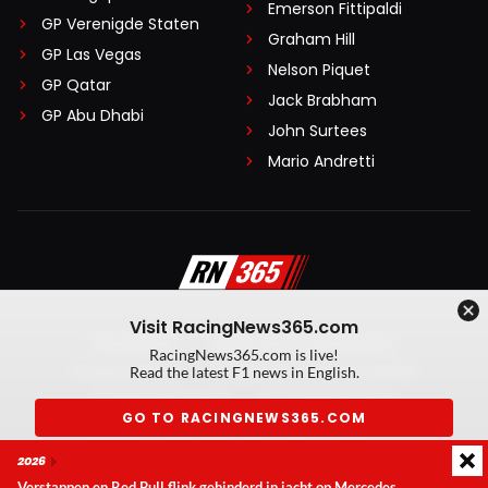
Emerson Fittipaldi
GP Verenigde Staten
Graham Hill
GP Las Vegas
Nelson Piquet
GP Qatar
Jack Brabham
GP Abu Dhabi
John Surtees
Mario Andretti
Visit RacingNews365.com
Disclaimer
Algemene voorwaarden
RacingNews365.com is live!
Privacy Policy
Created by On Your Marks
Read the latest F1 news in English.
Privacy manager
Kansspeluitingen
GO TO RACINGNEWS365.COM
© 2026 RacingNews365. Alle rechten voorbehouden
2026
Don't show again
Verstappen en Red Bull flink gehinderd in jacht op Mercedes