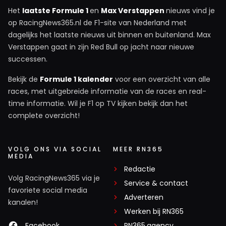
Het
laatste Formule 1
en
Max Verstappen
nieuws vind je
op RacingNews365.nl de F1-site van Nederland met
dagelijks het laatste nieuws uit binnen en buitenland. Max
Verstappen gaat in zijn Red Bull op jacht naar nieuwe
successen.
Bekijk de
Formule 1 kalender
voor een overzicht van alle
races, met uitgebreide informatie van de races en real-
time informatie. Wil je F1 op TV kijken bekijk dan het
complete overzicht!
VOLG ONS VIA SOCIAL
MEER RN365
MEDIA
Redactie
Volg RacingNews365 via je
Service & contact
favoriete social media
Adverteren
kanalen!
Werken bij RN365
Facebook
RN365.agency