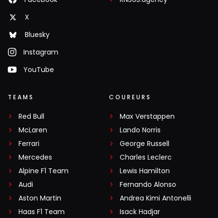
X
Bluesky
Instagram
YouTube
TEAMS
COUREURS
Red Bull
Max Verstappen
McLaren
Lando Norris
Ferrari
George Russell
Mercedes
Charles Leclerc
Alpine F1 Team
Lewis Hamilton
Audi
Fernando Alonso
Aston Martin
Andrea Kimi Antonelli
Haas F1 Team
Isack Hadjar