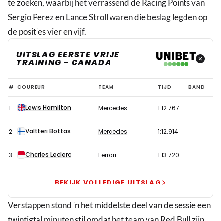
te zoeken, waarbij het verrassend de Racing Points van
Sergio Perez en Lance Stroll waren die beslag legden op
de posities vier en vijf.
UITSLAG EERSTE VRIJE
TRAINING - CANADA
Vierde
#
COUREUR
TEAM
TIJD
BAND
tijd
Lewis Hamilton
1
Mercedes
1:12.767
Verstappen,
Mercedes
Valtteri Bottas
2
Mercedes
1:12.914
domineert
eerste
Charles Leclerc
3
Ferrari
1:13.720
training
Canada
BEKIJK VOLLEDIGE UITSLAG
Verstappen stond in het middelste deel van de sessie een
twintigtal minuten stil omdat het team van Red Bull zijn