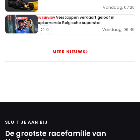
Vandaag, 07:20
RoBoRacer
Verstappen verklaart geloof in
INTERVIEW
5 oktober 2025 19:11
opkomende Belgische superster
Vandaag, 06:45
0
NOR was beetje ziek en dat gebeurt iedereen toch
wel eens? En zo na de race bekeken heeft ie gewoon
een strakke race gereden.
MEER NIEUWS
Meepraten? Dat kan! Je hoeft je alleen maar aan te
melden met een RN365-account.
INLOGGEN
AANMELDEN
SLUIT JE AAN BIJ
De grootste racefamilie van