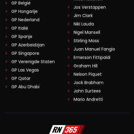
GP België
Jos Verstappen
GP Hongarije
Jim Clark
GP Nederland
Niki Lauda
GP Italië
Nigel Mansell
GP Spanje
Stirling Moss
GP Azerbeidzjan
Juan Manuel Fangio
GP Singapore
Emerson Fittipaldi
GP Verenigde Staten
Graham Hill
GP Las Vegas
Nelson Piquet
GP Qatar
Jack Brabham
GP Abu Dhabi
John Surtees
Mario Andretti