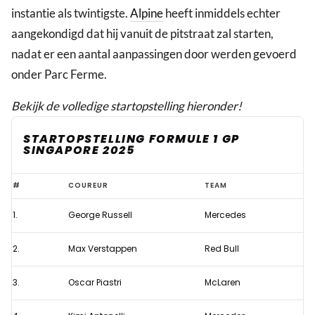
instantie als twintigste.
Alpine
heeft inmiddels echter
aangekondigd dat hij vanuit de pitstraat zal starten,
nadat er een aantal aanpassingen door werden gevoerd
onder Parc Ferme.
Bekijk de volledige startopstelling hieronder!
STARTOPSTELLING FORMULE 1 GP
SINGAPORE 2025
Aangepaste
#
COUREUR
TEAM
startopstelling
1.
George Russell
Mercedes
Formule
1
2.
Max Verstappen
Red Bull
GP
Singapore
3.
Oscar Piastri
McLaren
2025