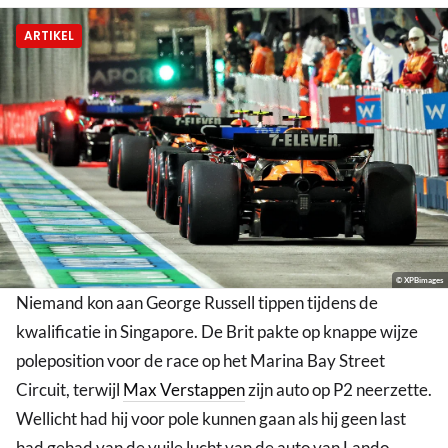
ARTIKEL
© XPBimages
Niemand kon aan George Russell tippen tijdens de
kwalificatie in Singapore. De Brit pakte op knappe wijze
poleposition voor de race op het Marina Bay Street
Circuit, terwijl
Max Verstappen
zijn auto op P2 neerzette.
Wellicht had hij voor pole kunnen gaan als hij geen last
had gehad van de vuile lucht van de auto van Lando