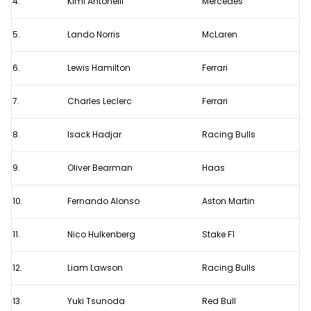
4.
Kimi Antonelli
Mercedes
5.
Lando Norris
McLaren
6.
Lewis Hamilton
Ferrari
7.
Charles Leclerc
Ferrari
8.
Isack Hadjar
Racing Bulls
9.
Oliver Bearman
Haas
10.
Fernando Alonso
Aston Martin
11.
Nico Hulkenberg
Stake F1
12.
Liam Lawson
Racing Bulls
13.
Yuki Tsunoda
Red Bull