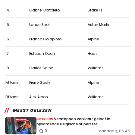
14.
Gabriel Bortoleto
Stake F1
15.
Lance Stroll
Aston Martin
16.
Franco Colapinto
Alpine
17.
Esteban Ocon
Haas
18.
Carlos Sainz
Williams
Pit lane
Pierre Gasly
Alpine
Pit lane
Alex Albon
Williams
MEEST GELEZEN
Verstappen verklaart geloof in
INTERVIEW
opkomende Belgische superster
Vandaag, 06:45
0