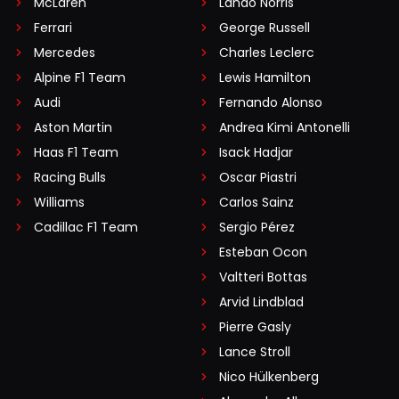
McLaren
Lando Norris
Ferrari
George Russell
Mercedes
Charles Leclerc
Alpine F1 Team
Lewis Hamilton
Audi
Fernando Alonso
Aston Martin
Andrea Kimi Antonelli
Haas F1 Team
Isack Hadjar
Racing Bulls
Oscar Piastri
Williams
Carlos Sainz
Cadillac F1 Team
Sergio Pérez
Esteban Ocon
Valtteri Bottas
Arvid Lindblad
Pierre Gasly
Lance Stroll
Nico Hülkenberg