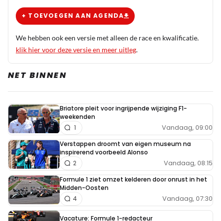
Miels
+ TOEVOEGEN AAN AGENDA
5 oktober 2025 10:23
Hij kan ‘m ook nog strategisch voorbij, er zijn meer
We hebben ook een versie met alleen de race en kwalificatie.
mogelijkheden dan T1.
klik hier voor deze versie en meer uitleg
.
NET BINNEN
Martin Mortel
5 oktober 2025 14:21
@F0rmuleeen Hij startte op softs met als doel.... Dat
Briatore pleit voor ingrijpende wijziging F1-
het mislukte is een ander verhaal.
weekenden
Vandaag, 09:00
1
Verstappen droomt van eigen museum na
Artis
inspirerend voorbeeld Alonso
Vandaag, 08:15
2
5 oktober 2025 11:53
Let op Lando in de race. Ik zag hem in het voorprogramma
Formule 1 ziet omzet kelderen door onrust in het
Midden-Oosten
en hij ziet er niet zelfverzekerd en zelfs een beetje
Vandaag, 07:30
4
geslagen uit. Die zou wel eens in de problemen kunnen
komen.
Vacature: Formule 1-redacteur