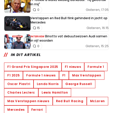
in mij"
Gisteren, 17:05
0
Verstappen en Red Bull flink gehinderd in jacht op
Mercedes
Gisteren, 16:15
15
Binotto vat debuutseizoen Audi samen
INTERVIEW
in vijf woorden
Gisteren, 15:25
0
IN DIT ARTIKEL
F1 Grand Prix Singapore 2025
F1 nieuws
Formule 1
F1 2025
Formule 1 nieuws
F1
Max Verstappen
Oscar Piastri
Lando Norris
George Russell
Charles Leclerc
Lewis Hamilton
Max Verstappen nieuws
Red Bull Racing
McLaren
Mercedes
Ferrari