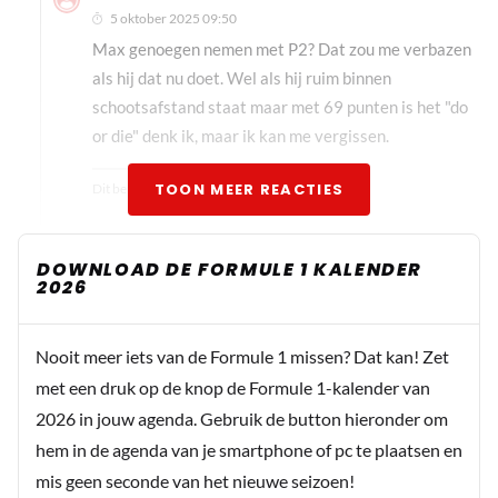
5 oktober 2025 09:50
Max genoegen nemen met P2? Dat zou me verbazen
als hij dat nu doet. Wel als hij ruim binnen
schootsafstand staat maar met 69 punten is het "do
or die" denk ik, maar ik kan me vergissen.
TOON MEER REACTIES
Dit bericht is aangepast op:
5-10
F0rmuleeen
DOWNLOAD DE FORMULE 1 KALENDER
5 oktober 2025 11:11
2026
Maar met 0 punten (en mogelijk 2 strafpunten
extra) is het helemaal klaar. En met de 18 punten
Nooit meer iets van de Formule 1 missen? Dat kan! Zet
zou het gat, marginaal, naar beide McLarens
met een druk op de knop de Formule 1-kalender van
slinken. Maar ben het met je eens, Max rijdt
2026 in jouw agenda. Gebruik de button hieronder om
alleen om eerste te worden, hoewel dit wel een
hem in de agenda van je smartphone of pc te plaatsen en
afweging zal zijn, ook bij Max?
mis geen seconde van het nieuwe seizoen!