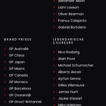
Alexander Albon
Liam Lawson
Oliver Bearman
Franco Colapinto
Gabriel Bortoleto
GRAND PRIXES
LEGENDARISCHE
COUREURS
GP Australië
Nico Rosberg
GP China
Alain Prost
GP Japan
Michael Schumacher
GP Miami
Alberto Ascari
GP Canada
Ayrton Senna
GP Monaco
Gilles Villeneuve
GP Barcelona
James Hunt
GP Oostenrijk
Jackie Stewart
GP Groot-Brittannië
Mika Häkkinen