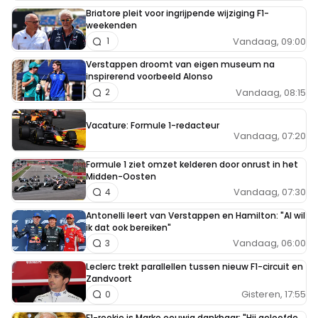
Briatore pleit voor ingrijpende wijziging F1-
weekenden
Vandaag, 09:00
1
Verstappen droomt van eigen museum na
inspirerend voorbeeld Alonso
Vandaag, 08:15
2
Vacature: Formule 1-redacteur
Vandaag, 07:20
Formule 1 ziet omzet kelderen door onrust in het
Midden-Oosten
Vandaag, 07:30
4
Antonelli leert van Verstappen en Hamilton: "Al wil
ik dat ook bereiken"
Vandaag, 06:00
3
Leclerc trekt parallellen tussen nieuw F1-circuit en
Zandvoort
Gisteren, 17:55
0
F1-rookie is Marko eeuwig dankbaar: "Hij geloofde