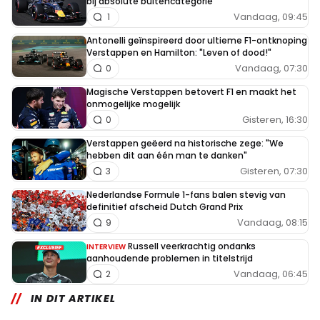
bij absolute buitencategorie
Vandaag, 09:45
1
Antonelli geïnspireerd door ultieme F1-ontknoping
Verstappen en Hamilton: "Leven of dood!"
Vandaag, 07:30
0
Magische Verstappen betovert F1 en maakt het
onmogelijke mogelijk
Gisteren, 16:30
0
Verstappen geëerd na historische zege: "We
hebben dit aan één man te danken"
Gisteren, 07:30
3
Nederlandse Formule 1-fans balen stevig van
definitief afscheid Dutch Grand Prix
Vandaag, 08:15
9
Russell veerkrachtig ondanks
INTERVIEW
aanhoudende problemen in titelstrijd
Vandaag, 06:45
2
IN DIT ARTIKEL