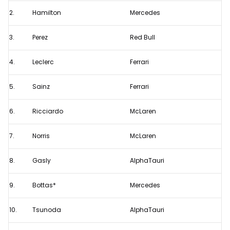
1
2.
Hamilton
Mercedes
GP
Verenigde
3.
Perez
Red Bull
Staten
4.
Leclerc
Ferrari
na
viertal
5.
Sainz
Ferrari
gridstraffen
6.
Ricciardo
McLaren
7.
Norris
McLaren
8.
Gasly
AlphaTauri
9.
Bottas*
Mercedes
10.
Tsunoda
AlphaTauri