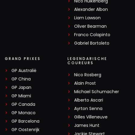
Nico Hülkenberg
Alexander Albon
Liam Lawson
Oliver Bearman
Franco Colapinto
Gabriel Bortoleto
GRAND PRIXES
LEGENDARISCHE
COUREURS
GP Australië
Nico Rosberg
GP China
Alain Prost
GP Japan
Michael Schumacher
GP Miami
Alberto Ascari
GP Canada
Ayrton Senna
GP Monaco
Gilles Villeneuve
GP Barcelona
James Hunt
GP Oostenrijk
Jackie Stewart