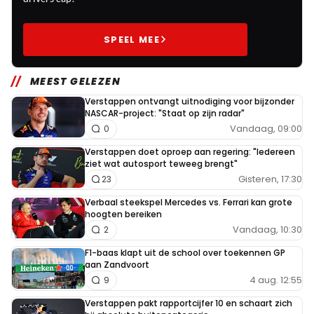
SPEEL MEE
MEEST GELEZEN
Verstappen ontvangt uitnodiging voor bijzonder
NASCAR-project: "Staat op zijn radar"
Vandaag, 09:00
0
Verstappen doet oproep aan regering: "Iedereen
ziet wat autosport teweeg brengt"
Gisteren, 17:30
23
Verbaal steekspel Mercedes vs. Ferrari kan grote
hoogten bereiken
Vandaag, 10:30
2
F1-baas klapt uit de school over toekennen GP
aan Zandvoort
4 aug. 12:55
9
Verstappen pakt rapportcijfer 10 en schaart zich