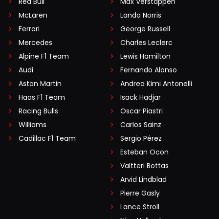
Red Bull
Max Verstappen
McLaren
Lando Norris
Ferrari
George Russell
Mercedes
Charles Leclerc
Alpine F1 Team
Lewis Hamilton
Audi
Fernando Alonso
Aston Martin
Andrea Kimi Antonelli
Haas F1 Team
Isack Hadjar
Racing Bulls
Oscar Piastri
Williams
Carlos Sainz
Cadillac F1 Team
Sergio Pérez
Esteban Ocon
Valtteri Bottas
Arvid Lindblad
Pierre Gasly
Lance Stroll