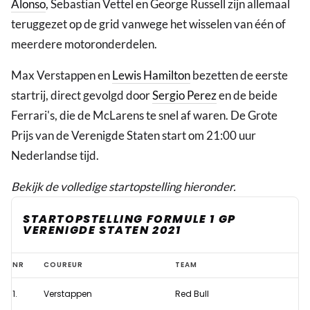
Alonso
, Sebastian Vettel en George Russell zijn allemaal
teruggezet op de grid vanwege het wisselen van één of
meerdere motoronderdelen.
Max Verstappen en
Lewis Hamilton
bezetten de eerste
startrij, direct gevolgd door
Sergio Perez
en de beide
Ferrari's, die de McLarens te snel af waren. De Grote
Prijs van de Verenigde Staten start om 21:00 uur
Nederlandse tijd.
Bekijk de volledige startopstelling hieronder.
STARTOPSTELLING FORMULE 1 GP
VERENIGDE STATEN 2021
Aangepaste
NR
COUREUR
TEAM
startopstelling
1.
Verstappen
Red Bull
Formule