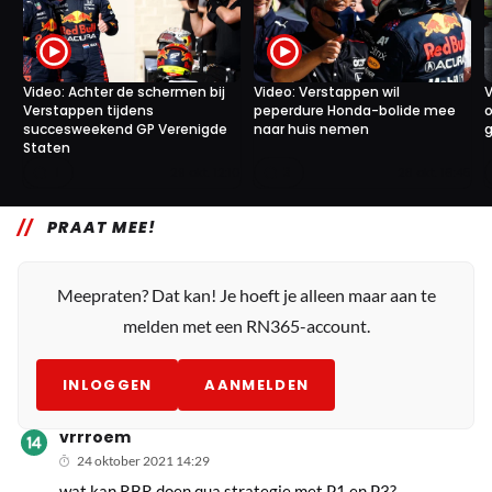
Video: Achter de schermen bij
Video: Verstappen wil
V
Verstappen tijdens
peperdure Honda-bolide mee
o
succesweekend GP Verenigde
naar huis nemen
g
Staten
1
3
29 okt. 12:10
28 okt. 16:45
PRAAT MEE!
Meepraten? Dat kan! Je hoeft je alleen maar aan te
melden met een RN365-account.
INLOGGEN
AANMELDEN
vrrroem
24 oktober 2021 14:29
wat kan RBR doen qua strategie met P1 en P3?