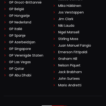
GP Groot-Brittannië
Mika Häkkinen
GP België
Jos Verstappen
GP Hongarije
Jim Clark
GP Nederland
Niki Lauda
GP Italië
Nigel Mansell
GP Spanje
Stirling Moss
GP Azerbeidzjan
Juan Manuel Fangio
GP Singapore
Emerson Fittipaldi
GP Verenigde Staten
Graham Hill
GP Las Vegas
Nelson Piquet
GP Qatar
Jack Brabham
GP Abu Dhabi
John Surtees
Mario Andretti