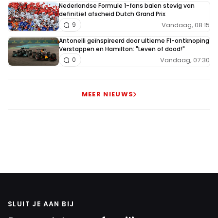
Nederlandse Formule 1-fans balen stevig van
definitief afscheid Dutch Grand Prix
Vandaag, 08:15
9
Antonelli geïnspireerd door ultieme F1-ontknoping
Verstappen en Hamilton: "Leven of dood!"
Vandaag, 07:30
0
MEER NIEUWS
SLUIT JE AAN BIJ