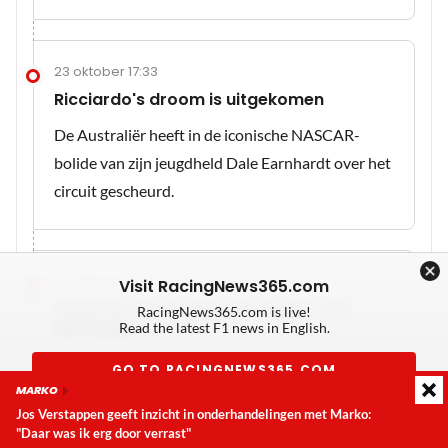
23 oktober 17:33
Ricciardo's droom is uitgekomen
De Australiër heeft in de iconische NASCAR-
bolide van zijn jeugdheld Dale Earnhardt over het
circuit gescheurd.
23 oktober 17:32
Visit RacingNews365.com
Gesprek van de dag: het 'trucje' van
RacingNews365.com is live!
Mercedes
Read the latest F1 news in English.
Is dit de manier waarop Lewis Hamilton plots
GO TO RACINGNEWS365.COM
weer zoveel snelheid heeft gevonden?
In dit
MARKO
Jos Verstappen geeft inzicht in onderhandelingen met Marko:
Don't show again
artikel
leggen we uit hoe dat vermeende trucje
"Daar was ik erg door verrast"
Laatste update:
zondag 9 augustus 2026 15:28
zou werken.