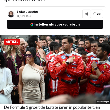
Lieke Jacobs
29
8 juni 14:40
Instellen als voorkeursbron
ARTIKEL
© XPBimages
De
Formule 1
groeit de laatste jaren in populariteit, en