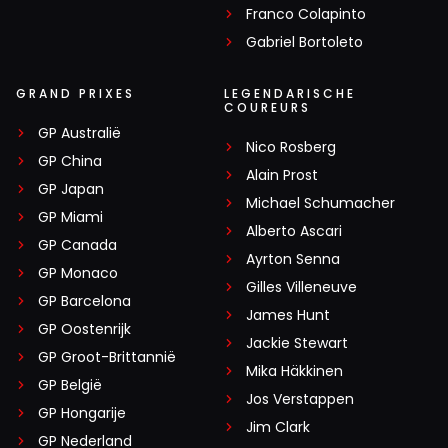
Franco Colapinto
9 juni 13:25
Gabriel Bortoleto
Je interpreteert het uitstekend Pascale, een
beetje meer zelfvertrouwen 😂😉
GRAND PRIXES
LEGENDARISCHE
COUREURS
TheRocketman
GP Australië
Nico Rosberg
9 juni 15:48
GP China
Alain Prost
Een platte aarde 😂😂moet ik dan ook weer met
GP Japan
Michael Schumacher
een knots op zoek naar een vrouw, die dan
GP Miami
Alberto Ascari
vervolgens de eerste maand hoofdpijn heeft van
GP Canada
Ayrton Senna
de klap?? 😂 🤔eigenlijk best een goed idee, alles
GP Monaco
beter dan die opgedofte nep tik tok barbie’s 🤮
Gilles Villeneuve
GP Barcelona
James Hunt
GP Oostenrijk
Jackie Stewart
Miels
GP Groot-Brittannië
10 juni 10:39
Mika Häkkinen
GP België
Of ze werkelijk satanischte zijn dat durf ik niet
Jos Verstappen
GP Hongarije
te zeggen, maar die Kardashian bloedlijn was wel
Jim Clark
GP Nederland
bezig met black magic dingen al ver voordat ze