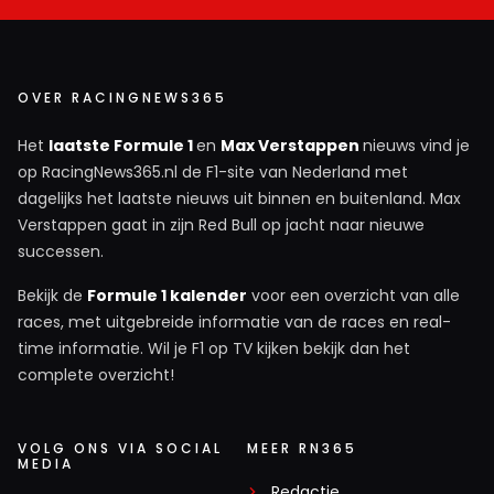
relatie... ja voor de bühne. Maar goed, zij of de media
komen vroeg of laat zelf wel naar buiten hoe werkelijk zit.
OVER RACINGNEWS365
Biggus Dickus
Het
laatste Formule 1
en
Max Verstappen
nieuws vind je
8 juni 14:58
op RacingNews365.nl de F1-site van Nederland met
Dat wief is er alleen maar voor de publiciteit. Ze voelt
dagelijks het laatste nieuws uit binnen en buitenland. Max
zich verheven boven al het gepeupel en is een sekreet
Verstappen gaat in zijn Red Bull op jacht naar nieuwe
Dat zich bezighoud met satanische praktijken. Het lijkt iig
successen.
zijn uitwerking te hebben op bepaalde concurrentie in het
Bekijk de
Formule 1 kalender
voor een overzicht van alle
kampioenschap. Hamilton lijkt zich hiermee van zijn
races, met uitgebreide informatie van de races en real-
depressie te ontdoen die hij sinds 2021 heeft opgelopen
time informatie. Wil je F1 op TV kijken bekijk dan het
door een bepaald drama dat zich heeft afgespeeld. We
complete overzicht!
gaan nog wel een hoop lol meemaken met dit wieg en haar
bizarre gewoontes.
VOLG ONS VIA SOCIAL
MEER RN365
MEDIA
Dit bericht is aangepast op:
8-06
Redactie