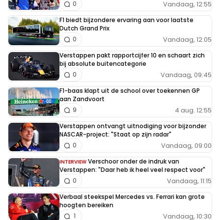
Vandaag, 12:55
0
F1 biedt bijzondere ervaring aan voor laatste
Dutch Grand Prix
Vandaag, 12:05
0
Verstappen pakt rapportcijfer 10 en schaart zich
bij absolute buitencategorie
Vandaag, 09:45
0
F1-baas klapt uit de school over toekennen GP
aan Zandvoort
4 aug. 12:55
9
Verstappen ontvangt uitnodiging voor bijzonder
NASCAR-project: "Staat op zijn radar"
Vandaag, 09:00
0
Verschoor onder de indruk van
INTERVIEW
Verstappen: "Daar heb ik heel veel respect voor"
Vandaag, 11:15
0
Verbaal steekspel Mercedes vs. Ferrari kan grote
hoogten bereiken
Vandaag, 10:30
1