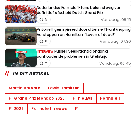
Nederlandse Formule 1-fans balen stevig van
definitief afscheid Dutch Grand Prix
Vandaag, 08:15
5
Antonelli geïnspireerd door ultieme F1-ontknoping
Verstappen en Hamilton: "Leven of dood!"
Vandaag, 07:30
0
Russell veerkrachtig ondanks
INTERVIEW
aanhoudende problemen in titelstrijd
Vandaag, 06:45
2
IN DIT ARTIKEL
Martin Brundle
Lewis Hamilton
F1 Grand Prix Monaco 2026
F1 nieuws
Formule 1
F1 2026
Formule 1 nieuws
F1