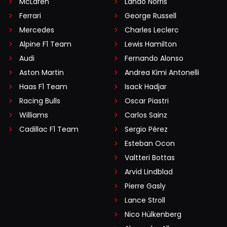
McLaren
Lando Norris
Ferrari
George Russell
Mercedes
Charles Leclerc
Alpine F1 Team
Lewis Hamilton
Audi
Fernando Alonso
Aston Martin
Andrea Kimi Antonelli
Haas F1 Team
Isack Hadjar
Racing Bulls
Oscar Piastri
Williams
Carlos Sainz
Cadillac F1 Team
Sergio Pérez
Esteban Ocon
Valtteri Bottas
Arvid Lindblad
Pierre Gasly
Lance Stroll
Nico Hülkenberg