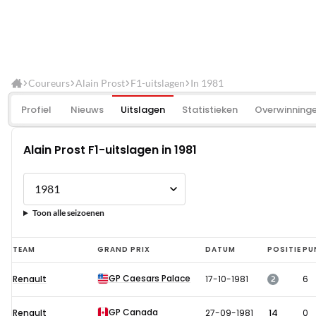
Coureurs
Alain Prost
F1-uitslagen
In 1981
Profiel
Nieuws
Uitslagen
Statistieken
Overwinning
Alain Prost F1-uitslagen in 1981
Toon alle seizoenen
Alain
TEAM
GRAND PRIX
DATUM
POSITIE
PU
Prost
GP Caesars Palace
2
Renault
17-10-1981
6
F1-
uitslagen
GP Canada
Renault
27-09-1981
14
0