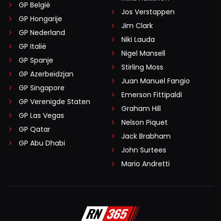
GP België
Jos Verstappen
GP Hongarije
Jim Clark
GP Nederland
Niki Lauda
GP Italië
Nigel Mansell
GP Spanje
Stirling Moss
GP Azerbeidzjan
Juan Manuel Fangio
GP Singapore
Emerson Fittipaldi
GP Verenigde Staten
Graham Hill
GP Las Vegas
Nelson Piquet
GP Qatar
Jack Brabham
GP Abu Dhabi
John Surtees
Mario Andretti