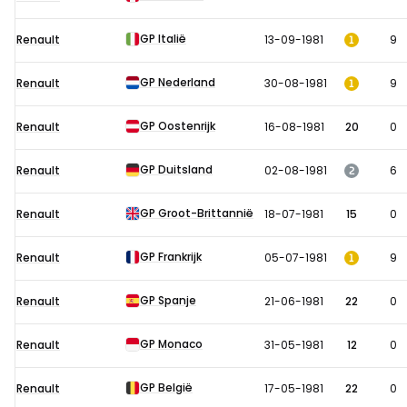
in
1981
GP Italië
1
Renault
13-09-1981
9
GP Nederland
1
Renault
30-08-1981
9
GP Oostenrijk
Renault
16-08-1981
20
0
GP Duitsland
2
Renault
02-08-1981
6
GP Groot-Brittannië
Renault
18-07-1981
15
0
GP Frankrijk
1
Renault
05-07-1981
9
GP Spanje
Renault
21-06-1981
22
0
GP Monaco
Renault
31-05-1981
12
0
GP België
Renault
17-05-1981
22
0