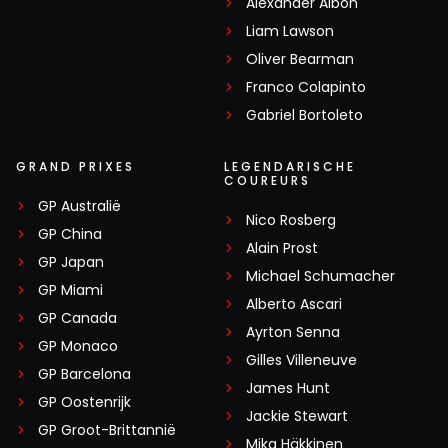
Alexander Albon
Liam Lawson
Oliver Bearman
Franco Colapinto
Gabriel Bortoleto
GRAND PRIXES
LEGENDARISCHE
COUREURS
GP Australië
Nico Rosberg
GP China
Alain Prost
GP Japan
Michael Schumacher
GP Miami
Alberto Ascari
GP Canada
Ayrton Senna
GP Monaco
Gilles Villeneuve
GP Barcelona
James Hunt
GP Oostenrijk
Jackie Stewart
GP Groot-Brittannië
Mika Häkkinen