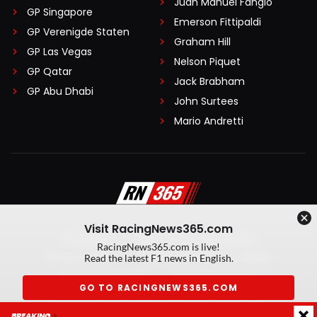
Juan Manuel Fangio
GP Singapore
Emerson Fittipaldi
GP Verenigde Staten
Graham Hill
GP Las Vegas
Nelson Piquet
GP Qatar
Jack Brabham
GP Abu Dhabi
John Surtees
Mario Andretti
Visit RacingNews365.com
Disclaimer
Algemene voorwaarden
RacingNews365.com is live!
Privacy Policy
Created by On Your Marks
Read the latest F1 news in English.
Privacy manager
Kansspeluitingen
GO TO RACINGNEWS365.COM
© 2026 RacingNews365. Alle rechten voorbehouden
BREAKING