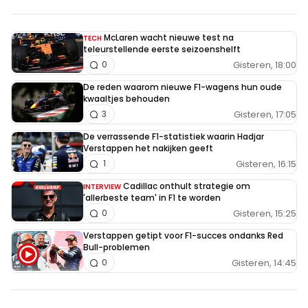
McLaren wacht nieuwe test na
TECH
teleurstellende eerste seizoenshelft
Gisteren, 18:00
0
De reden waarom nieuwe F1-wagens hun oude
kwaaltjes behouden
Gisteren, 17:05
3
De verrassende F1-statistiek waarin Hadjar
Verstappen het nakijken geeft
Gisteren, 16:15
1
Cadillac onthult strategie om
INTERVIEW
'allerbeste team' in F1 te worden
Gisteren, 15:25
0
Verstappen getipt voor F1-succes ondanks Red
Bull-problemen
Gisteren, 14:45
0