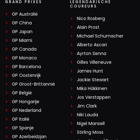
GRAND PRIXES
LEGENDARISCHE
COUREURS
GP Australië
Nico Rosberg
GP China
Alain Prost
GP Japan
Michael Schumacher
GP Miami
Alberto Ascari
GP Canada
Ayrton Senna
GP Monaco
Gilles Villeneuve
GP Barcelona
James Hunt
GP Oostenrijk
Jackie Stewart
GP Groot-Brittannië
Mika Häkkinen
GP België
Jos Verstappen
GP Hongarije
Jim Clark
GP Nederland
Niki Lauda
GP Italië
Nigel Mansell
GP Spanje
Stirling Moss
GP Azerbeidzjan