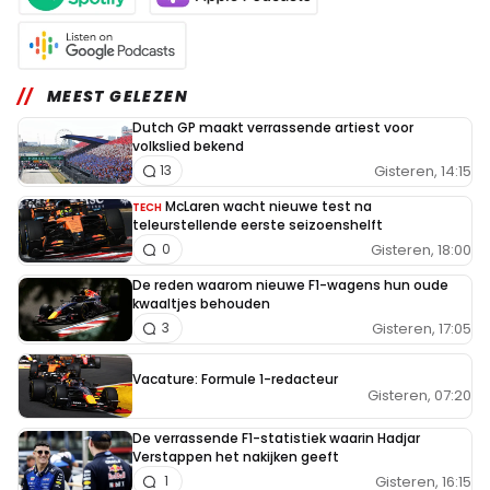
MEEST GELEZEN
Dutch GP maakt verrassende artiest voor
volkslied bekend
Gisteren, 14:15
13
McLaren wacht nieuwe test na
TECH
teleurstellende eerste seizoenshelft
Gisteren, 18:00
0
De reden waarom nieuwe F1-wagens hun oude
kwaaltjes behouden
Gisteren, 17:05
3
Vacature: Formule 1-redacteur
Gisteren, 07:20
De verrassende F1-statistiek waarin Hadjar
Verstappen het nakijken geeft
Gisteren, 16:15
1