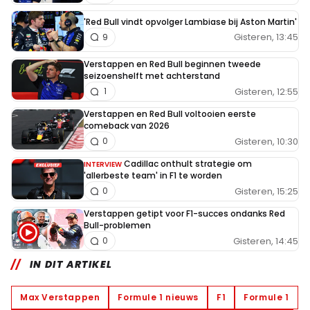
'Red Bull vindt opvolger Lambiase bij Aston Martin'
Gisteren, 13:45
9
Verstappen en Red Bull beginnen tweede
seizoenshelft met achterstand
Gisteren, 12:55
1
Verstappen en Red Bull voltooien eerste
comeback van 2026
Gisteren, 10:30
0
Cadillac onthult strategie om
INTERVIEW
'allerbeste team' in F1 te worden
Gisteren, 15:25
0
Verstappen getipt voor F1-succes ondanks Red
Bull-problemen
Gisteren, 14:45
0
IN DIT ARTIKEL
Max Verstappen
Formule 1 nieuws
F1
Formule 1