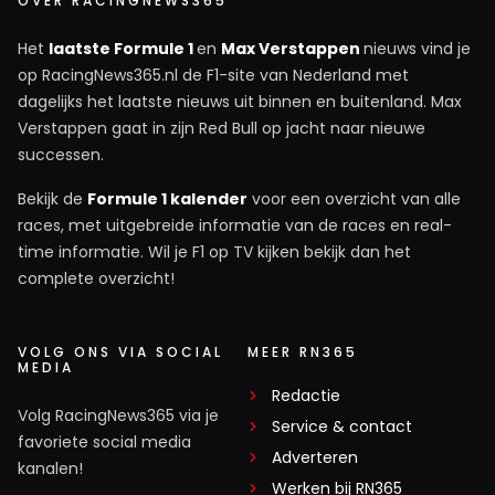
OVER RACINGNEWS365
Het
laatste Formule 1
en
Max Verstappen
nieuws vind je
op RacingNews365.nl de F1-site van Nederland met
dagelijks het laatste nieuws uit binnen en buitenland. Max
Verstappen gaat in zijn Red Bull op jacht naar nieuwe
successen.
Bekijk de
Formule 1 kalender
voor een overzicht van alle
races, met uitgebreide informatie van de races en real-
time informatie. Wil je F1 op TV kijken bekijk dan het
complete overzicht!
VOLG ONS VIA SOCIAL
MEER RN365
MEDIA
Redactie
Volg RacingNews365 via je
Service & contact
favoriete social media
Adverteren
kanalen!
Werken bij RN365