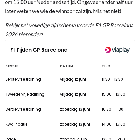
om 15:00 uur Nederlandse tijd. Ongeveer anderhalf uur
later weten we wie de winnaar zal zijn. Mis het niet!
Bekijk het volledige tijdschema voor de F1 GP Barcelona
2026 hieronder!
F1 Tijden GP Barcelona
F1
SESSIE
DATUM
TIJD
Tijden
Eerste vrije training
vrijdag 12 juni
11:30
-
12:30
GP
Barcelona
Tweede vrije training
vrijdag 12 juni
15:00
-
16:00
Derde vrije training
zaterdag 13 juni
10:30
-
11:30
Kwalificatie
zaterdag 13 juni
14:00
-
15:00
Race
zondag 14 juni
13:00
-
15:00