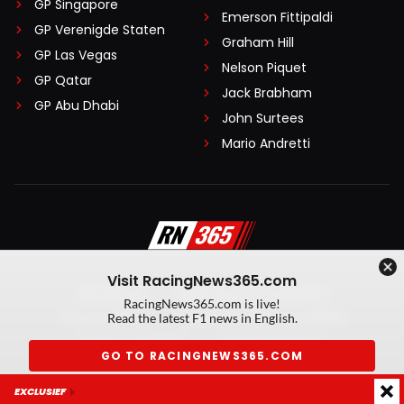
GP Singapore
Emerson Fittipaldi
GP Verenigde Staten
Graham Hill
GP Las Vegas
Nelson Piquet
GP Qatar
Jack Brabham
GP Abu Dhabi
John Surtees
Mario Andretti
Visit RacingNews365.com
Disclaimer
Algemene voorwaarden
RacingNews365.com is live!
Privacy Policy
Created by On Your Marks
Read the latest F1 news in English.
Privacy manager
Kansspeluitingen
GO TO RACINGNEWS365.COM
© 2026 RacingNews365. Alle rechten voorbehouden
EXCLUSIEF
Don't show again