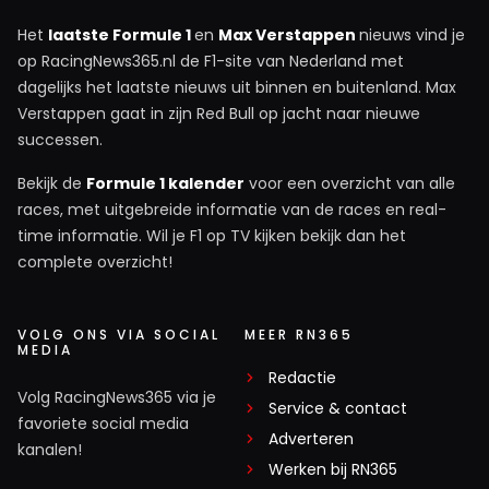
Het
laatste Formule 1
en
Max Verstappen
nieuws vind je
op RacingNews365.nl de F1-site van Nederland met
dagelijks het laatste nieuws uit binnen en buitenland. Max
Verstappen gaat in zijn Red Bull op jacht naar nieuwe
successen.
Bekijk de
Formule 1 kalender
voor een overzicht van alle
races, met uitgebreide informatie van de races en real-
time informatie. Wil je F1 op TV kijken bekijk dan het
complete overzicht!
VOLG ONS VIA SOCIAL
MEER RN365
MEDIA
Redactie
Volg RacingNews365 via je
Service & contact
favoriete social media
Adverteren
kanalen!
Werken bij RN365