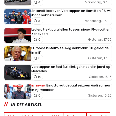
Vandaag, 07:30
4
Antonelli leert van Verstappen en Hamilton: "Al wil
ik dat ook bereiken"
Vandaag, 06:00
3
Leclerc trekt parallellen tussen nieuw F1-circuit en
Zandvoort
Gisteren, 17:55
0
F1-rookie is Marko eeuwig dankbaar: "Hij geloofde
in mij"
Gisteren, 17:05
0
Verstappen en Red Bull flink gehinderd in jacht op
Mercedes
Gisteren, 16:15
14
Binotto vat debuutseizoen Audi samen
INTERVIEW
in vijf woorden
Gisteren, 15:25
0
IN DIT ARTIKEL