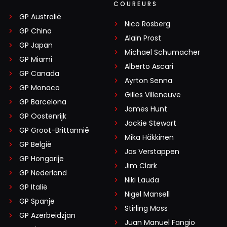
COUREURS
GP Australië
Nico Rosberg
GP China
Alain Prost
GP Japan
Michael Schumacher
GP Miami
Alberto Ascari
GP Canada
Ayrton Senna
GP Monaco
Gilles Villeneuve
GP Barcelona
James Hunt
GP Oostenrijk
Jackie Stewart
GP Groot-Brittannië
Mika Häkkinen
GP België
Jos Verstappen
GP Hongarije
Jim Clark
GP Nederland
Niki Lauda
GP Italië
Nigel Mansell
GP Spanje
Stirling Moss
GP Azerbeidzjan
Juan Manuel Fangio