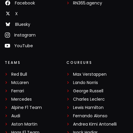
Facebook
RN365.agency
X
Bluesky
Instagram
YouTube
TEAMS
COUREURS
Red Bull
Max Verstappen
McLaren
Lando Norris
Ferrari
George Russell
Mercedes
Charles Leclerc
Alpine F1 Team
Lewis Hamilton
Audi
Fernando Alonso
Aston Martin
Andrea Kimi Antonelli
Haas F1 Team
Isack Hadjar