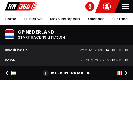
Home
F1-nieuws
Max Verstappen
Kalender
F1-stand
GP NEDERLAND
START RACE
15
11
:
13
:
54
d
Kwalificatie
22 aug. 2026
14:00
-
15:00
Race
23 aug. 2026
13:00
-
15:00
MEER INFORMATIE