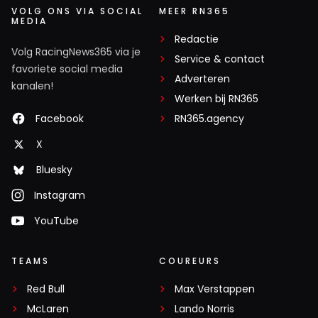
VOLG ONS VIA SOCIAL
MEER RN365
MEDIA
Redactie
Volg RacingNews365 via je
Service & contact
favoriete social media
Adverteren
kanalen!
Werken bij RN365
Facebook
RN365.agency
X
Bluesky
Instagram
YouTube
TEAMS
COUREURS
Red Bull
Max Verstappen
McLaren
Lando Norris