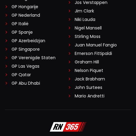
Jos Verstappen
GP Hongarije
Jim Clark
GP Nederland
Niki Lauda
GP Italië
Nigel Mansell
GP Spanje
Stirling Moss
GP Azerbeidzjan
Juan Manuel Fangio
GP Singapore
Emerson Fittipaldi
GP Verenigde Staten
Graham Hill
GP Las Vegas
Nelson Piquet
GP Qatar
Jack Brabham
GP Abu Dhabi
John Surtees
Mario Andretti