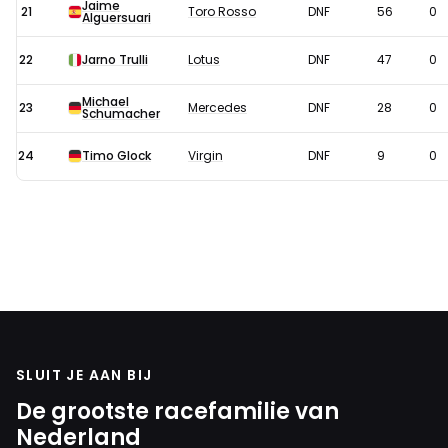
Jaime
21
Toro Rosso
DNF
56
0
Alguersuari
22
Jarno Trulli
Lotus
DNF
47
0
Michael
23
Mercedes
DNF
28
0
Schumacher
24
Timo Glock
Virgin
DNF
9
0
SLUIT JE AAN BIJ
De grootste racefamilie van
Nederland