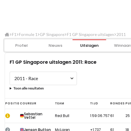
F1
Formule 1
GP Singapore
F1 GP Singapore uitslagen
2011
Profiel
Nieuws
Uitslagen
Winnaar
F1 GP Singapore uitslagen 2011: Race
Toon alle resultaten
F1
POSITIE
COUREUR
TEAM
TIJD
RONDES
PU
GP
Sebastian
1
Red Bull
1:59:06.757
61
25
Vettel
Singapore
uitslagen
2
Jenson Button
McLaren
+1.737
61
18