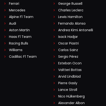
Ferrari
George Russell
Mercedes
Charles Leclerc
Alpine F1 Team
Lewis Hamilton
Audi
Fernando Alonso
Aston Martin
Andrea Kimi Antonelli
Haas F1 Team
Isack Hadjar
Racing Bulls
Oscar Piastri
Williams
Carlos Sainz
Cadillac F1 Team
Sergio Pérez
Esteban Ocon
Valtteri Bottas
Arvid Lindblad
Pierre Gasly
Lance Stroll
Nico Hülkenberg
Alexander Albon