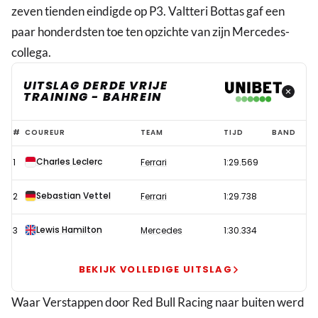
zeven tienden eindigde op P3. Valtteri Bottas gaf een
paar honderdsten toe ten opzichte van zijn Mercedes-
collega.
UITSLAG DERDE VRIJE
TRAINING - BAHREIN
Ferrari
#
COUREUR
TEAM
TIJD
BAND
dankzij
Charles Leclerc
1
Ferrari
1:29.569
Leclerc
wederom
Sebastian Vettel
2
Ferrari
1:29.738
vooraan,
Verstappen
Lewis Hamilton
3
Mercedes
1:30.334
P8
in
BEKIJK VOLLEDIGE UITSLAG
zaterdagtraining
Waar Verstappen door Red Bull Racing naar buiten werd