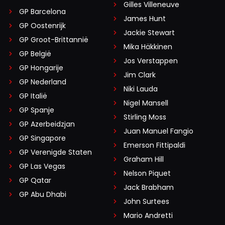
Gilles Villeneuve
GP Barcelona
James Hunt
GP Oostenrijk
Jackie Stewart
GP Groot-Brittannië
Mika Häkkinen
GP België
Jos Verstappen
GP Hongarije
Jim Clark
GP Nederland
Niki Lauda
GP Italië
Nigel Mansell
GP Spanje
Stirling Moss
GP Azerbeidzjan
Juan Manuel Fangio
GP Singapore
Emerson Fittipaldi
GP Verenigde Staten
Graham Hill
GP Las Vegas
Nelson Piquet
GP Qatar
Jack Brabham
GP Abu Dhabi
John Surtees
Mario Andretti