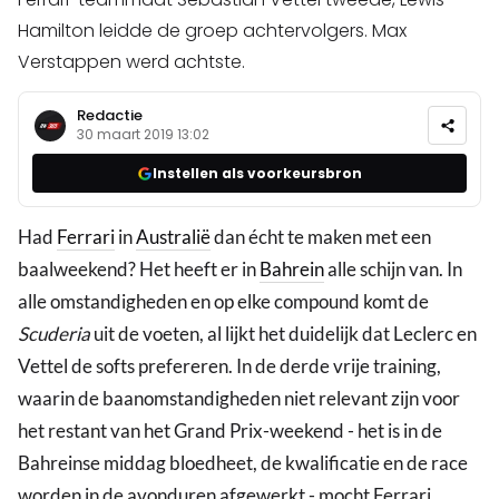
Hamilton leidde de groep achtervolgers. Max
Verstappen werd achtste.
Redactie
30 maart 2019 13:02
Instellen als voorkeursbron
Had
Ferrari
in
Australië
dan écht te maken met een
baalweekend? Het heeft er in
Bahrein
alle schijn van. In
alle omstandigheden en op elke compound komt de
Scuderia
uit de voeten, al lijkt het duidelijk dat Leclerc en
Vettel de softs prefereren. In de derde vrije training,
waarin de baanomstandigheden niet relevant zijn voor
het restant van het Grand Prix-weekend - het is in de
Bahreinse middag bloedheet, de kwalificatie en de race
worden in de avonduren afgewerkt - mocht Ferrari