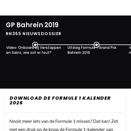
GP Bahrein 2019
RN365 NIEUWSDOSSIER
Video: Onboard bij Verstappen
Uitslag Formule 1 Grand Prix
V
en Sainz, wie zat er fout?
Bahrein 2019
r
1 apr. 09:41
31 mrt. 16:51
DOWNLOAD DE FORMULE 1 KALENDER
2026
Nooit meer iets van de Formule 1 missen? Dat kan! Zet
met een druk op de knop de Formule 1-kalender van