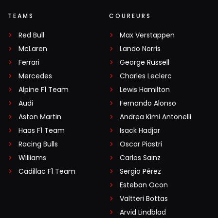
TEAMS
COUREURS
Red Bull
Max Verstappen
McLaren
Lando Norris
Ferrari
George Russell
Mercedes
Charles Leclerc
Alpine F1 Team
Lewis Hamilton
Audi
Fernando Alonso
Aston Martin
Andrea Kimi Antonelli
Haas F1 Team
Isack Hadjar
Racing Bulls
Oscar Piastri
Williams
Carlos Sainz
Cadillac F1 Team
Sergio Pérez
Esteban Ocon
Valtteri Bottas
Arvid Lindblad