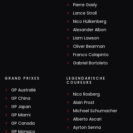
Pierre Gasly
Lance Stroll
Nico Hülkenberg
Alexander Albon
Liam Lawson
Oliver Bearman
Franco Colapinto
Gabriel Bortoleto
GRAND PRIXES
LEGENDARISCHE
COUREURS
GP Australië
Nico Rosberg
GP China
Alain Prost
GP Japan
Michael Schumacher
GP Miami
Alberto Ascari
GP Canada
Ayrton Senna
GP Monaco