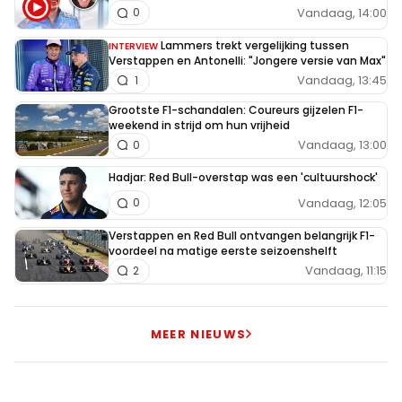
Vandaag, 14:00
0
Lammers trekt vergelijking tussen
INTERVIEW
Verstappen en Antonelli: "Jongere versie van Max"
Vandaag, 13:45
1
Grootste F1-schandalen: Coureurs gijzelen F1-
weekend in strijd om hun vrijheid
Vandaag, 13:00
0
Hadjar: Red Bull-overstap was een 'cultuurshock'
Vandaag, 12:05
0
Verstappen en Red Bull ontvangen belangrijk F1-
voordeel na matige eerste seizoenshelft
Vandaag, 11:15
2
MEER NIEUWS