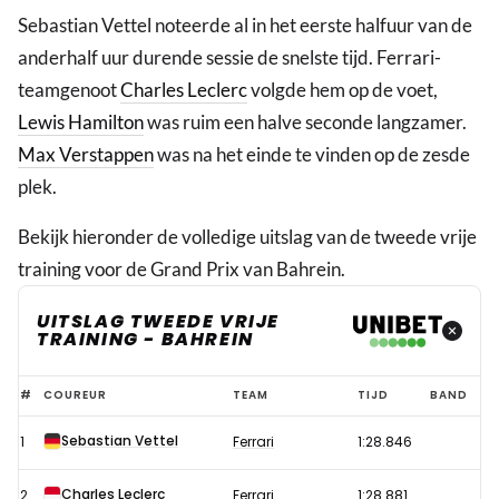
Sebastian Vettel noteerde al in het eerste halfuur van de
anderhalf uur durende sessie de snelste tijd. Ferrari-
teamgenoot
Charles Leclerc
volgde hem op de voet,
Lewis Hamilton
was ruim een halve seconde langzamer.
Max Verstappen
was na het einde te vinden op de zesde
plek.
Bekijk hieronder de volledige uitslag van de tweede vrije
training voor de Grand Prix van Bahrein.
UITSLAG TWEEDE VRIJE
TRAINING - BAHREIN
Uitslag
#
COUREUR
TEAM
TIJD
BAND
tweede
Sebastian Vettel
1
Ferrari
1:28.846
vrije
training
Charles Leclerc
2
Ferrari
1:28.881