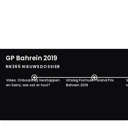
GP Bahrein 2019
RN365 NIEUWSDOSSIER
Video: Onboard bij Verstappen
Uitslag Formule 1 Grand Prix
V
en Sainz, wie zat er fout?
Bahrein 2019
r
1 apr. 09:41
31 mrt. 16:51