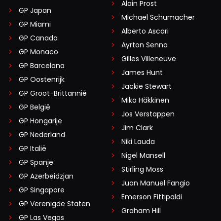
Alain Prost
GP Japan
Michael Schumacher
GP Miami
Alberto Ascari
GP Canada
Ayrton Senna
GP Monaco
Gilles Villeneuve
GP Barcelona
James Hunt
GP Oostenrijk
Jackie Stewart
GP Groot-Brittannië
Mika Häkkinen
GP België
Jos Verstappen
GP Hongarije
Jim Clark
GP Nederland
Niki Lauda
GP Italië
Nigel Mansell
GP Spanje
Stirling Moss
GP Azerbeidzjan
Juan Manuel Fangio
GP Singapore
Emerson Fittipaldi
GP Verenigde Staten
Graham Hill
GP Las Vegas