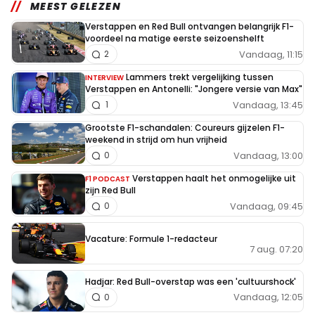
MEEST GELEZEN
Verstappen en Red Bull ontvangen belangrijk F1-
voordeel na matige eerste seizoenshelft
Vandaag, 11:15
2
Lammers trekt vergelijking tussen
INTERVIEW
Verstappen en Antonelli: "Jongere versie van Max"
Vandaag, 13:45
1
Grootste F1-schandalen: Coureurs gijzelen F1-
weekend in strijd om hun vrijheid
Vandaag, 13:00
0
Verstappen haalt het onmogelijke uit
F1 PODCAST
zijn Red Bull
Vandaag, 09:45
0
Vacature: Formule 1-redacteur
7 aug. 07:20
Hadjar: Red Bull-overstap was een 'cultuurshock'
Vandaag, 12:05
0