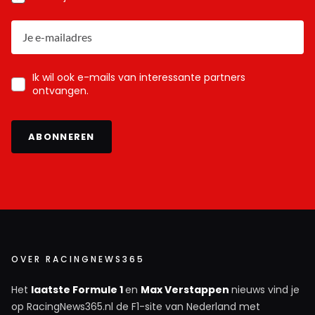
Ik wil ook e-mails van interessante partners
ontvangen.
ABONNEREN
OVER RACINGNEWS365
Het
laatste Formule 1
en
Max Verstappen
nieuws vind je
op RacingNews365.nl de F1-site van Nederland met