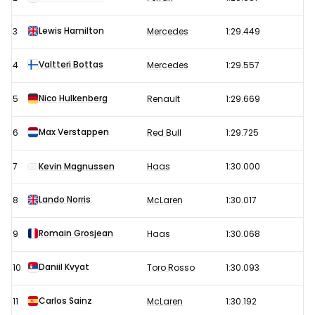
Formule
1
Lewis Hamilton
3
Mercedes
1:29.449
GP
Valtteri Bottas
4
Mercedes
1:29.557
Bahrein
2019
Nico Hulkenberg
5
Renault
1:29.669
Max Verstappen
6
Red Bull
1:29.725
7
Kevin Magnussen
Haas
1:30.000
Lando Norris
8
McLaren
1:30.017
Romain Grosjean
9
Haas
1:30.068
Daniil Kvyat
10
Toro Rosso
1:30.093
Carlos Sainz
11
McLaren
1:30.192