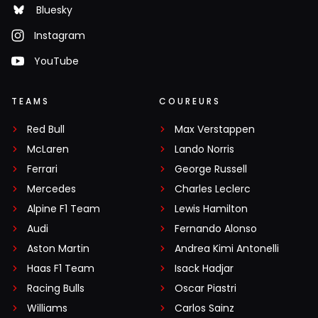
Bluesky
Instagram
YouTube
TEAMS
COUREURS
Red Bull
Max Verstappen
McLaren
Lando Norris
Ferrari
George Russell
Mercedes
Charles Leclerc
Alpine F1 Team
Lewis Hamilton
Audi
Fernando Alonso
Aston Martin
Andrea Kimi Antonelli
Haas F1 Team
Isack Hadjar
Racing Bulls
Oscar Piastri
Williams
Carlos Sainz