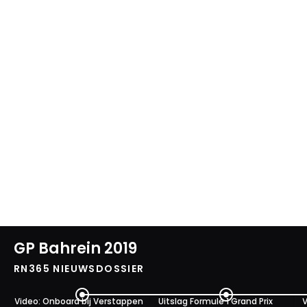
GP Bahrein 2019
RN365 NIEUWSDOSSIER
Video: Onboard bij Verstappen
Uitslag Formule 1 Grand Prix
V