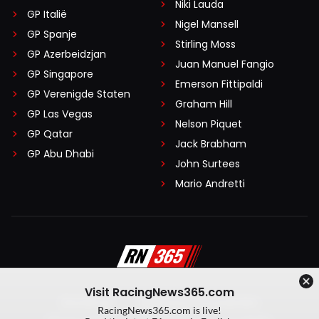
Niki Lauda
GP Italië
Nigel Mansell
GP Spanje
Stirling Moss
GP Azerbeidzjan
Juan Manuel Fangio
GP Singapore
Emerson Fittipaldi
GP Verenigde Staten
Graham Hill
GP Las Vegas
Nelson Piquet
GP Qatar
Jack Brabham
GP Abu Dhabi
John Surtees
Mario Andretti
Visit RacingNews365.com
Disclaimer
Algemene voorwaarden
RacingNews365.com is live!