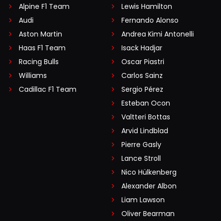
Alpine F1 Team
Lewis Hamilton
Audi
Fernando Alonso
Aston Martin
Andrea Kimi Antonelli
Haas F1 Team
Isack Hadjar
Racing Bulls
Oscar Piastri
Williams
Carlos Sainz
Cadillac F1 Team
Sergio Pérez
Esteban Ocon
Valtteri Bottas
Arvid Lindblad
Pierre Gasly
Lance Stroll
Nico Hülkenberg
Alexander Albon
Liam Lawson
Oliver Bearman