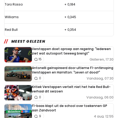
in
Toro Rosso
+ 0,184
Bahrein
flink
Williams
+ 0,345
tijd
Red Bull
+ 0,354
in
ten
MEEST GELEZEN
opzichte
Verstappen doet oproep aan regering: "Iedereen
van
ziet wat autosport teweeg brengt"
Gisteren, 17:30
15
2018
Antonelli geïnspireerd door ultieme F1-ontknoping
Verstappen en Hamilton: "Leven of dood!"
Vandaag, 07:30
0
Kritiek Verstappen vertelt niet het hele Red Bull-
verhaal dit seizoen
Vandaag, 06:00
0
F1-baas klapt uit de school over toekennen GP
aan Zandvoort
4 aug. 12:55
9