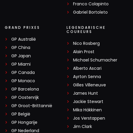
Franco Colapinto
Gabriel Bortoleto
GRAND PRIXES
LEGENDARISCHE
COUREURS
GP Australië
Nico Rosberg
GP China
Alain Prost
GP Japan
Michael Schumacher
GP Miami
Alberto Ascari
GP Canada
Ayrton Senna
GP Monaco
Gilles Villeneuve
GP Barcelona
James Hunt
GP Oostenrijk
Jackie Stewart
GP Groot-Brittannië
Mika Häkkinen
GP België
Jos Verstappen
GP Hongarije
Jim Clark
GP Nederland