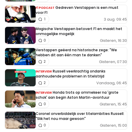
Gedreven Verstappen is een must
F1 PODCAST
voor F1
3 aug. 09:45
1
Magische Verstappen betovert F1 en maakt het
onmogelijke mogelijk
Gisteren, 16:30
0
Verstappen geëerd na historische zege: "We
hebben dit aan één man te danken"
Gisteren, 07:30
2
Russell veerkrachtig ondanks
INTERVIEW
aanhoudende problemen in titelstrijd
Vandaag, 06:45
2
Honda trots op ommekeer na 'grote
INTERVIEW
schok' aan begin Aston Martin-avontuur
Gisteren, 15:45
0
Coronel onverbiddelijk over titelambities Russell:
"Slik het nou maar gewoon"
Gisteren, 15:00
0