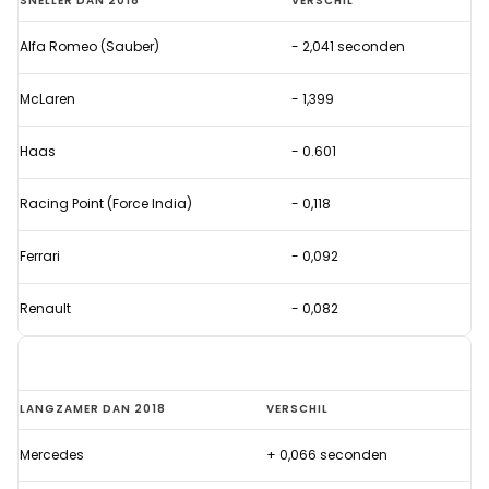
SNELLER DAN 2018
VERSCHIL
Bull
Alfa Romeo (Sauber)
- 2,041 seconden
levert
in
McLaren
- 1,399
Bahrein
flink
Haas
- 0.601
tijd
Racing Point (Force India)
- 0,118
in
ten
Ferrari
- 0,092
opzichte
van
Renault
- 0,082
2018
Red
LANGZAMER DAN 2018
VERSCHIL
Bull
Mercedes
+ 0,066 seconden
levert