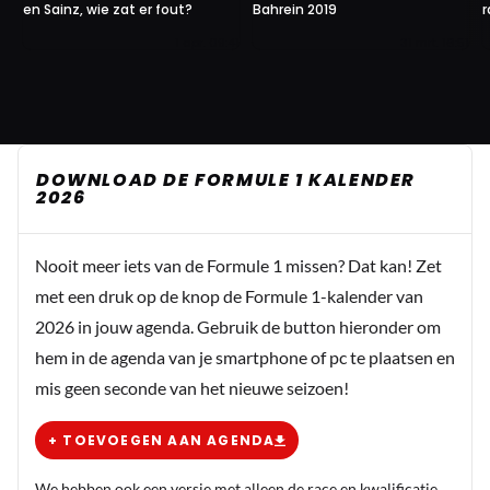
en Sainz, wie zat er fout?
Bahrein 2019
r
1 apr. 09:41
31 mrt. 16:51
DOWNLOAD DE FORMULE 1 KALENDER
2026
Nooit meer iets van de Formule 1 missen? Dat kan! Zet
met een druk op de knop de Formule 1-kalender van
2026 in jouw agenda. Gebruik de button hieronder om
hem in de agenda van je smartphone of pc te plaatsen en
mis geen seconde van het nieuwe seizoen!
+ TOEVOEGEN AAN AGENDA
We hebben ook een versie met alleen de race en kwalificatie.