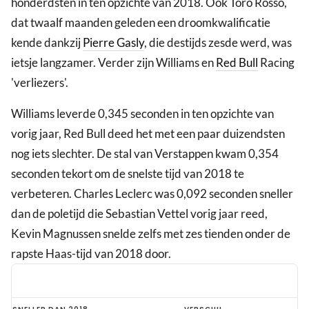
honderdsten in ten opzichte van 2018. Ook Toro Rosso,
dat twaalf maanden geleden een droomkwalificatie
kende dankzij
Pierre Gasly
, die destijds zesde werd, was
ietsje langzamer. Verder zijn Williams en
Red Bull
Racing
'verliezers'.
Williams leverde 0,345 seconden in ten opzichte van
vorig jaar, Red Bull deed het met een paar duizendsten
nog iets slechter. De stal van Verstappen kwam 0,354
seconden tekort om de snelste tijd van 2018 te
verbeteren. Charles Leclerc was 0,092 seconden sneller
dan de poletijd die Sebastian Vettel vorig jaar reed,
Kevin Magnussen snelde zelfs met zes tienden onder de
rapste Haas-tijd van 2018 door.
Red