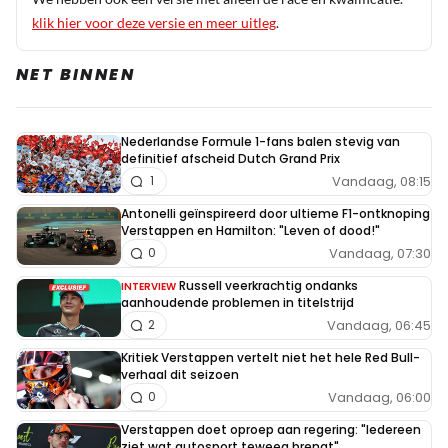
klik hier voor deze versie en meer uitleg
.
NET BINNEN
Nederlandse Formule 1-fans balen stevig van
definitief afscheid Dutch Grand Prix
Vandaag, 08:15
1
Antonelli geïnspireerd door ultieme F1-ontknoping
Verstappen en Hamilton: "Leven of dood!"
Vandaag, 07:30
0
Russell veerkrachtig ondanks
INTERVIEW
aanhoudende problemen in titelstrijd
Vandaag, 06:45
2
Kritiek Verstappen vertelt niet het hele Red Bull-
verhaal dit seizoen
Vandaag, 06:00
0
Verstappen doet oproep aan regering: "Iedereen
ziet wat autosport teweeg brengt"