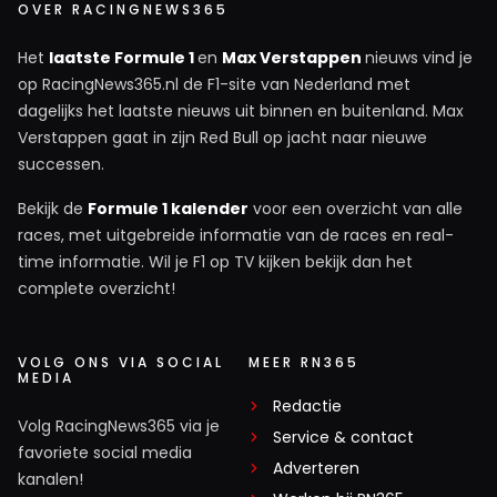
OVER RACINGNEWS365
Het
laatste Formule 1
en
Max Verstappen
nieuws vind je
op RacingNews365.nl de F1-site van Nederland met
dagelijks het laatste nieuws uit binnen en buitenland. Max
Verstappen gaat in zijn Red Bull op jacht naar nieuwe
successen.
Bekijk de
Formule 1 kalender
voor een overzicht van alle
races, met uitgebreide informatie van de races en real-
time informatie. Wil je F1 op TV kijken bekijk dan het
complete overzicht!
VOLG ONS VIA SOCIAL
MEER RN365
MEDIA
Redactie
Volg RacingNews365 via je
Service & contact
favoriete social media
Adverteren
kanalen!