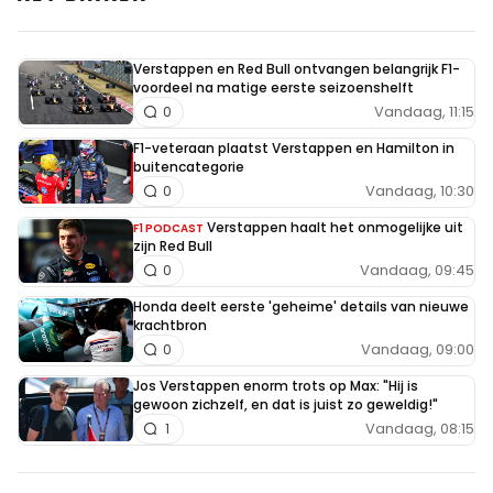
hoger bedrag voor. Bovendien is hij heel populair en
goed voor de verkoop van merchandise.
Verstappen en Red Bull ontvangen belangrijk F1-
voordeel na matige eerste seizoenshelft
Vandaag, 11:15
0
Hugh Nique
F1-veteraan plaatst Verstappen en Hamilton in
3 juni 09:46
buitencategorie
Beetje rare vergelijking. Salarissen gaan natuurlijk per
Vandaag, 10:30
0
coureur, niet per team. Daarbij is het maar de vraag of
Verstappen haalt het onmogelijke uit
F1 PODCAST
Hamilton mag blijven na dit seizoen. Als dat namelijk niet
zijn Red Bull
Vandaag, 09:45
0
zo is dan gaat de hele vergelijking sowieso niet op.
Honda deelt eerste 'geheime' details van nieuwe
krachtbron
Vandaag, 09:00
0
Alain_Chevallier
Jos Verstappen enorm trots op Max: "Hij is
3 juni 10:47
gewoon zichzelf, en dat is juist zo geweldig!"
In 2023 werd hetzelfde bedrag al genoemd in een RN365
Vandaag, 08:15
1
podcast. In dat geval schiet Charles er niets mee op.