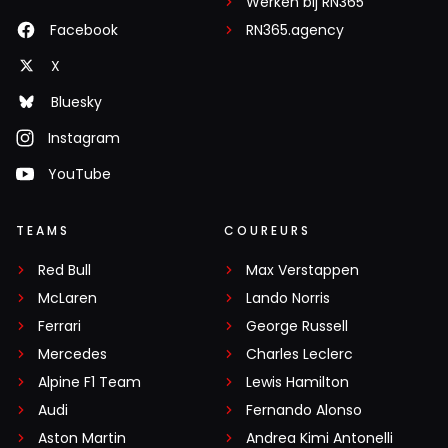
Werken bij RN365
Facebook
RN365.agency
X
Bluesky
Instagram
YouTube
TEAMS
COUREURS
Red Bull
Max Verstappen
McLaren
Lando Norris
Ferrari
George Russell
Mercedes
Charles Leclerc
Alpine F1 Team
Lewis Hamilton
Audi
Fernando Alonso
Aston Martin
Andrea Kimi Antonelli