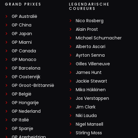
GRAND PRIXES
LEGENDARISCHE
COUREURS
GP Australië
Nico Rosberg
GP China
Alain Prost
GP Japan
Michael Schumacher
GP Miami
Alberto Ascari
GP Canada
Ayrton Senna
GP Monaco
Gilles Villeneuve
GP Barcelona
James Hunt
GP Oostenrijk
Jackie Stewart
GP Groot-Brittannië
Mika Häkkinen
GP België
Jos Verstappen
GP Hongarije
Jim Clark
GP Nederland
Niki Lauda
GP Italië
Nigel Mansell
GP Spanje
Stirling Moss
GP Azerbeidzjan