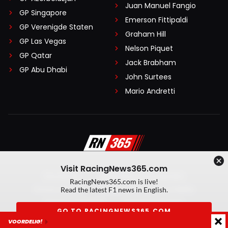
Juan Manuel Fangio
GP Singapore
Emerson Fittipaldi
GP Verenigde Staten
Graham Hill
GP Las Vegas
Nelson Piquet
GP Qatar
Jack Brabham
GP Abu Dhabi
John Surtees
Mario Andretti
Visit RacingNews365.com
Disclaimer
Algemene voorwaarden
RacingNews365.com is live!
Privacy Policy
Created by On Your Marks
Read the latest F1 news in English.
Privacy manager
Kansspeluitingen
GO TO RACINGNEWS365.COM
VOORDELIG!
© 2026 RacingNews365. Alle rechten voorbehouden