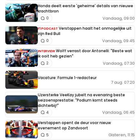
Honda deelt eerste 'geheime' details van nieuwe
krachtbron
Vandaag, 09:00
0
Verstappen haalt het onmogelijke uit
F1 PODCAST
zijn Red Bull
Vandaag, 09:45
0
Wolff verrast door Antonelli: "Beste wat
INTERVIEW
ik ooit heb gezien"
Vandaag, 07:30
2
Vacature: Formule 1-redacteur
7 aug. 07:20
IJzersterke VeeKay jubelt na evenaring beste
seizoensprestatie: "Podium komt steeds
dichterbij!"
Vandaag, 06:45
4
Verstappen opent de deur voor nieuw
evenement op Zandvoort
Gisteren, 11:15
5