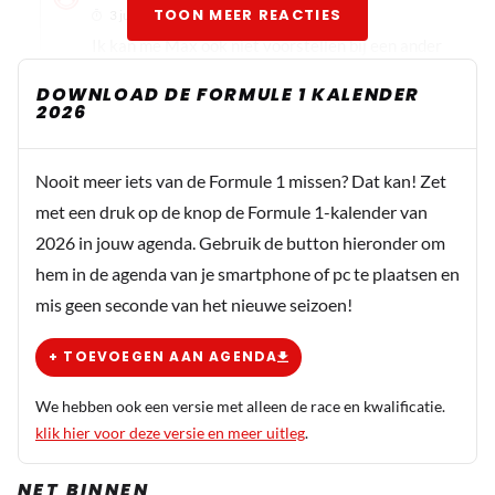
TOON MEER REACTIES
3 juni 14:02
Ik kan me Max ook niet voorstellen bij een ander
team. Ondanks dat LH de overstap gemaakt heeft zal
DOWNLOAD DE FORMULE 1 KALENDER
hij altijd mister Mercedes blijven.
2026
Nooit meer iets van de Formule 1 missen? Dat kan! Zet
CvM
met een druk op de knop de Formule 1-kalender van
3 juni 08:40
2026 in jouw agenda. Gebruik de button hieronder om
Dit bedrag lijkt me op niets gebaseerd. Ook bij Ferrari
hem in de agenda van je smartphone of pc te plaatsen en
weten ze dat ze Leclerc voor een aanzienlijk lager bedrag
mis geen seconde van het nieuwe seizoen!
ook wel aan zich verbonden houden, dus miljoenen kado
geven zullen ze wel niet doen.
+ TOEVOEGEN AAN AGENDA
monic
We hebben ook een versie met alleen de race en kwalificatie.
3 juni 13:58
klik hier voor deze versie en meer uitleg
.
Met het oog op dat Max wellicht vertrekt uit de F1
willen ze Leclerc behouden en dan staat daar een
NET BINNEN