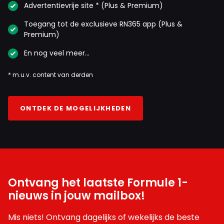
Advertentievrije site * (Plus & Premium)
CvM
Toegang tot de exclusieve RN365 app (Plus &
3 juni 18:40
Premium)
Andere bronnen spreken ondertussen over 50 miljoen per
En nog veel meer…
jaar, dus nog niet de helft van wat hier gesuggereerd
wordt. Zal ik ook wel weer minnetjes voor krijgen.
* m.u.v. content van derden
ONTDEK DE MOGELIJKHEDEN
Meepraten? Dat kan! Je hoeft je alleen maar aan te
melden met een RN365-account.
INLOGGEN
AANMELDEN
Ontvang het laatste Formule 1-
nieuws in jouw mailbox!
Mis niets! Ontvang dagelijks of wekelijks de beste