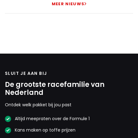
MEER NIEUWS
monic
3 juni 13:59
Ja maar dat heeft hij niet gekregen, hij verdiende zo'n
34 miljoen. Dit keer zou het om 50 miljoen gaan per
jaar.
Freekwillem3e
3 juni 18:08
SLUIT JE AAN BIJ
Belachelijk wat een geld.. ook 40 miljoen.
De grootste racefamilie van
Nederland
peter-kok#90195
Ontdek welk pakket bij jou past
3 juni 18:12
Euh ik ben bly met myn salaris ondanks dat ik niet meer
Altijd meepraten over de Formule 1
werk!!!
Kans maken op toffe prijzen