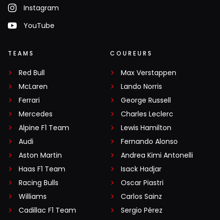
Instagram
YouTube
TEAMS
COUREURS
Red Bull
Max Verstappen
McLaren
Lando Norris
Ferrari
George Russell
Mercedes
Charles Leclerc
Alpine F1 Team
Lewis Hamilton
Audi
Fernando Alonso
Aston Martin
Andrea Kimi Antonelli
Haas F1 Team
Isack Hadjar
Racing Bulls
Oscar Piastri
Williams
Carlos Sainz
Cadillac F1 Team
Sergio Pérez