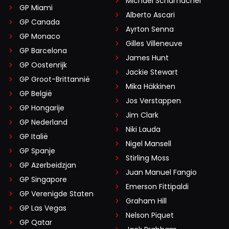
Michael Schumacher
GP Miami
Alberto Ascari
GP Canada
Ayrton Senna
GP Monaco
Gilles Villeneuve
GP Barcelona
James Hunt
GP Oostenrijk
Jackie Stewart
GP Groot-Brittannië
Mika Häkkinen
GP België
Jos Verstappen
GP Hongarije
Jim Clark
GP Nederland
Niki Lauda
GP Italië
Nigel Mansell
GP Spanje
Stirling Moss
GP Azerbeidzjan
Juan Manuel Fangio
GP Singapore
Emerson Fittipaldi
GP Verenigde Staten
Graham Hill
GP Las Vegas
Nelson Piquet
GP Qatar