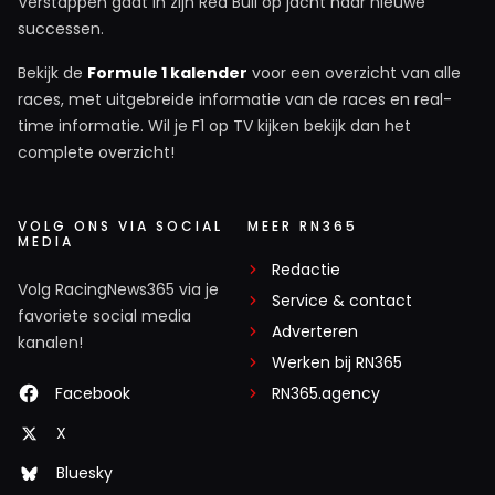
Verstappen gaat in zijn Red Bull op jacht naar nieuwe
successen.
Bekijk de
Formule 1 kalender
voor een overzicht van alle
races, met uitgebreide informatie van de races en real-
time informatie. Wil je F1 op TV kijken bekijk dan het
complete overzicht!
VOLG ONS VIA SOCIAL
MEER RN365
MEDIA
Redactie
Volg RacingNews365 via je
Service & contact
favoriete social media
Adverteren
kanalen!
Werken bij RN365
Facebook
RN365.agency
X
Bluesky