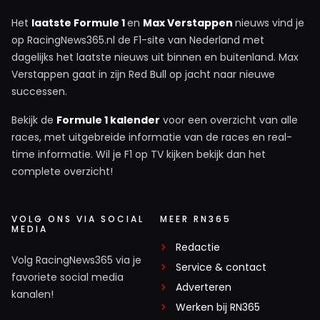
Het
laatste Formule 1
en
Max Verstappen
nieuws vind je
op RacingNews365.nl de F1-site van Nederland met
dagelijks het laatste nieuws uit binnen en buitenland. Max
Verstappen gaat in zijn Red Bull op jacht naar nieuwe
successen.
Bekijk de
Formule 1 kalender
voor een overzicht van alle
races, met uitgebreide informatie van de races en real-
time informatie. Wil je F1 op TV kijken bekijk dan het
complete overzicht!
VOLG ONS VIA SOCIAL
MEER RN365
MEDIA
Redactie
Volg RacingNews365 via je
Service & contact
favoriete social media
Adverteren
kanalen!
Werken bij RN365