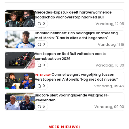
Mercedes-kopstuk deelt hartverwarmende
boodschap voor overstap naar Red Bull
Vandaag, 12:05
0
Lindblad herinnert zich belangrijke ontmoeting
met Marko: "Daar is alles echt begonnen"
Vandaag, 11:15
0
Verstappen en Red Bull voltooien eerste
comeback van 2026
Vandaag, 10:30
0
Coronel weigert vergelijking tussen
INTERVIEW
Verstappen en Antonelli: "Nog niet dat niveau"
Vandaag, 09:45
0
Briatore pleit voor ingrijpende wijziging F1-
weekenden
Vandaag, 09:00
5
MEER NIEUWS