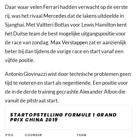
Daar waar velen
Ferrari
hadden verwacht op de eerste
rij, was het rivaal
Mercedes
dat de lakens uitdeelde in
Sjanghai. Met Valtteri Bottas voor Lewis Hamilton kent
het Duitse team de best mogelijke uitgangspositie voor
de race van zondag.
Max Verstappen
zat er aanzienlijk
beter bij dan tijdens de vorige race en start vanaf een
vijfde positie.
Antonio Giovinazzi wist door technische problemen geen
tijd te noteren en start als negentiende. Een positie voor
de in de derde training gecrashte Alexander Albon die
vanuit de pitstraat start.
STARTOPSTELLING FORMULE 1 GRAND
PRIX CHINA 2019
Startopstelling
POS
COUREUR
TEAM