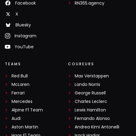
Facebook
RN365.agency
X
Bluesky
Instagram
YouTube
TEAMS
COUREURS
Red Bull
Max Verstappen
McLaren
Lando Norris
Ferrari
George Russell
Mercedes
Charles Leclerc
Alpine F1 Team
Lewis Hamilton
Audi
Fernando Alonso
Aston Martin
Andrea Kimi Antonelli
Haas F1 Team
Isack Hadjar