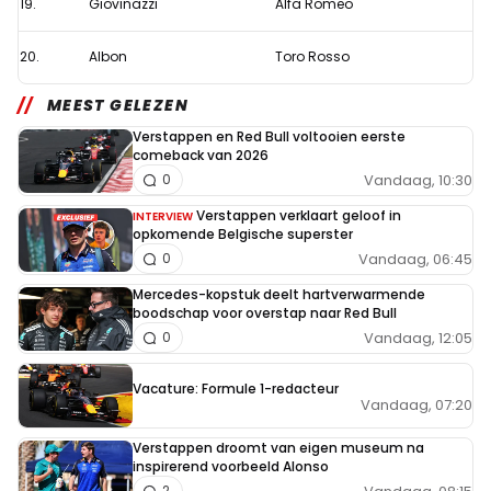
19.
Giovinazzi
Alfa Romeo
20.
Albon
Toro Rosso
MEEST GELEZEN
Verstappen en Red Bull voltooien eerste
comeback van 2026
Vandaag, 10:30
0
Verstappen verklaart geloof in
INTERVIEW
opkomende Belgische superster
Vandaag, 06:45
0
Mercedes-kopstuk deelt hartverwarmende
boodschap voor overstap naar Red Bull
Vandaag, 12:05
0
Vacature: Formule 1-redacteur
Vandaag, 07:20
Verstappen droomt van eigen museum na
inspirerend voorbeeld Alonso
2