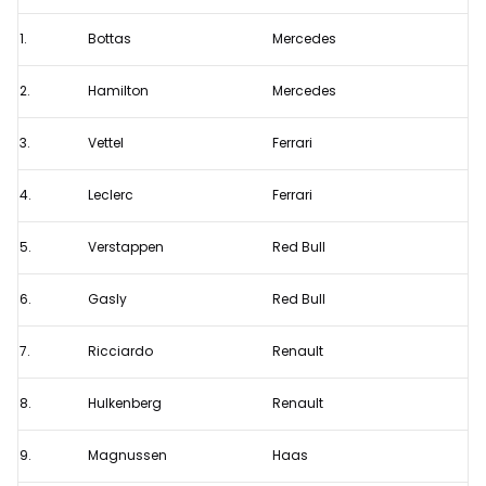
Formule
1.
Bottas
Mercedes
1
GP
2.
Hamilton
Mercedes
China
2019
3.
Vettel
Ferrari
4.
Leclerc
Ferrari
5.
Verstappen
Red Bull
6.
Gasly
Red Bull
7.
Ricciardo
Renault
8.
Hulkenberg
Renault
9.
Magnussen
Haas