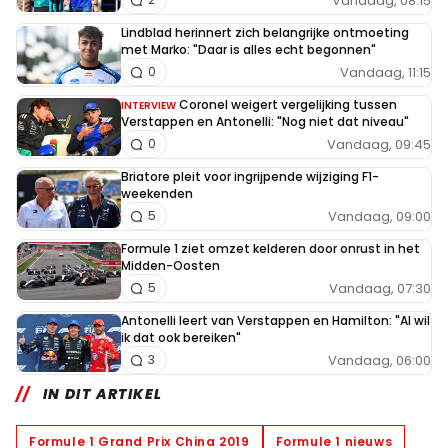
Vandaag, 08:15
Lindblad herinnert zich belangrijke ontmoeting
met Marko: "Daar is alles echt begonnen"
Vandaag, 11:15
0
Coronel weigert vergelijking tussen
INTERVIEW
Verstappen en Antonelli: "Nog niet dat niveau"
Vandaag, 09:45
0
Briatore pleit voor ingrijpende wijziging F1-
weekenden
Vandaag, 09:00
5
Formule 1 ziet omzet kelderen door onrust in het
Midden-Oosten
Vandaag, 07:30
5
Antonelli leert van Verstappen en Hamilton: "Al wil
ik dat ook bereiken"
Vandaag, 06:00
3
IN DIT ARTIKEL
Formule 1 Grand Prix China 2019
Formule 1 nieuws