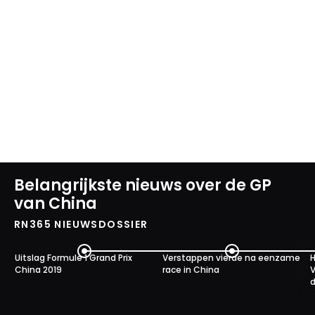
Belangrijkste nieuws over de GP
van China
RN365 NIEUWSDOSSIER
Uitslag Formule 1 Grand Prix
Verstappen vierde na eenzame
H
China 2019
race in China
V
d
14 apr. 07:48
14 apr. 07:46