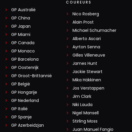
COUREURS
GP Australië
Nico Rosberg
GP China
Alain Prost
GP Japan
Michael Schumacher
GP Miami
Alberto Ascari
GP Canada
Ayrton Senna
GP Monaco
Gilles Villeneuve
GP Barcelona
James Hunt
GP Oostenrijk
Jackie Stewart
GP Groot-Brittannië
Mika Häkkinen
GP België
Jos Verstappen
GP Hongarije
Jim Clark
GP Nederland
Niki Lauda
GP Italië
Nigel Mansell
GP Spanje
Stirling Moss
GP Azerbeidzjan
Juan Manuel Fangio