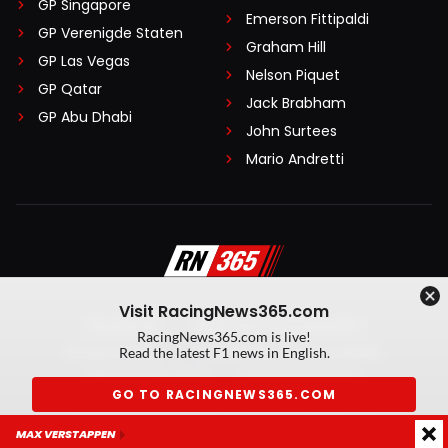
GP Singapore
Emerson Fittipaldi
GP Verenigde Staten
Graham Hill
GP Las Vegas
Nelson Piquet
GP Qatar
Jack Brabham
GP Abu Dhabi
John Surtees
Mario Andretti
Visit RacingNews365.com
Disclaimer
Algemene voorwaarden
RacingNews365.com is live!
Privacy Policy
Created by On Your Marks
Read the latest F1 news in English.
Privacy manager
Kansspeluitingen
GO TO RACINGNEWS365.COM
© 2026 RacingNews365. Alle rechten voorbehouden
MAX VERSTAPPEN
Don't show again