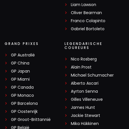
Liam Lawson
Oliver Bearman
Franco Colapinto
Gabriel Bortoleto
GRAND PRIXES
LEGENDARISCHE
COUREURS
GP Australië
Nico Rosberg
GP China
Alain Prost
GP Japan
Michael Schumacher
GP Miami
Alberto Ascari
GP Canada
Ayrton Senna
GP Monaco
Gilles Villeneuve
GP Barcelona
James Hunt
GP Oostenrijk
Jackie Stewart
GP Groot-Brittannië
Mika Häkkinen
GP België