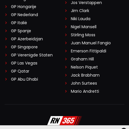
Jos Verstappen
GP Hongarije
Jim Clark
GP Nederland
Niki Lauda
GP Italië
Nigel Mansell
GP Spanje
Stirling Moss
GP Azerbeidzjan
Juan Manuel Fangio
GP Singapore
Emerson Fittipaldi
GP Verenigde Staten
Graham Hill
GP Las Vegas
Nelson Piquet
GP Qatar
Jack Brabham
GP Abu Dhabi
John Surtees
Mario Andretti