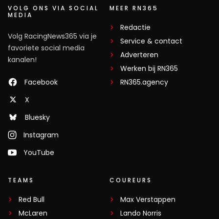
VOLG ONS VIA SOCIAL
MEER RN365
MEDIA
Redactie
Volg RacingNews365 via je
Service & contact
favoriete social media
Adverteren
kanalen!
Werken bij RN365
Facebook
RN365.agency
X
Bluesky
Instagram
YouTube
TEAMS
COUREURS
Red Bull
Max Verstappen
McLaren
Lando Norris