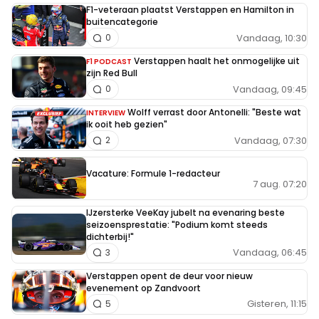
F1-veteraan plaatst Verstappen en Hamilton in
buitencategorie
Vandaag, 10:30
0
Verstappen haalt het onmogelijke uit
F1 PODCAST
zijn Red Bull
Vandaag, 09:45
0
Wolff verrast door Antonelli: "Beste wat
INTERVIEW
ik ooit heb gezien"
Vandaag, 07:30
2
Vacature: Formule 1-redacteur
7 aug. 07:20
IJzersterke VeeKay jubelt na evenaring beste
seizoensprestatie: "Podium komt steeds
dichterbij!"
Vandaag, 06:45
3
Verstappen opent de deur voor nieuw
evenement op Zandvoort
Gisteren, 11:15
5