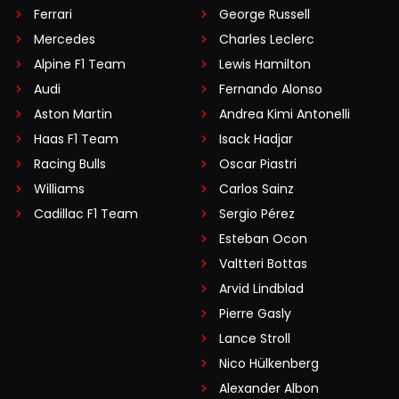
Ferrari
George Russell
Mercedes
Charles Leclerc
Alpine F1 Team
Lewis Hamilton
Audi
Fernando Alonso
Aston Martin
Andrea Kimi Antonelli
Haas F1 Team
Isack Hadjar
Racing Bulls
Oscar Piastri
Williams
Carlos Sainz
Cadillac F1 Team
Sergio Pérez
Esteban Ocon
Valtteri Bottas
Arvid Lindblad
Pierre Gasly
Lance Stroll
Nico Hülkenberg
Alexander Albon