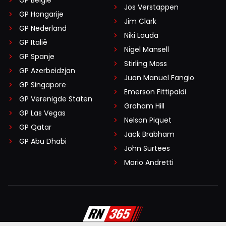
Jos Verstappen
GP Hongarije
Jim Clark
GP Nederland
Niki Lauda
GP Italië
Nigel Mansell
GP Spanje
Stirling Moss
GP Azerbeidzjan
Juan Manuel Fangio
GP Singapore
Emerson Fittipaldi
GP Verenigde Staten
Graham Hill
GP Las Vegas
Nelson Piquet
GP Qatar
Jack Brabham
GP Abu Dhabi
John Surtees
Mario Andretti