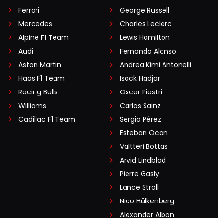
Ferrari
George Russell
Mercedes
Charles Leclerc
Alpine F1 Team
Lewis Hamilton
Audi
Fernando Alonso
Aston Martin
Andrea Kimi Antonelli
Haas F1 Team
Isack Hadjar
Racing Bulls
Oscar Piastri
Williams
Carlos Sainz
Cadillac F1 Team
Sergio Pérez
Esteban Ocon
Valtteri Bottas
Arvid Lindblad
Pierre Gasly
Lance Stroll
Nico Hülkenberg
Alexander Albon