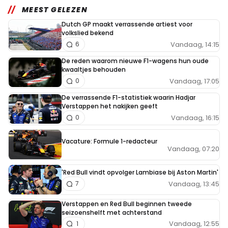
MEEST GELEZEN
Dutch GP maakt verrassende artiest voor
volkslied bekend
Vandaag, 14:15
6
De reden waarom nieuwe F1-wagens hun oude
kwaaltjes behouden
Vandaag, 17:05
0
De verrassende F1-statistiek waarin Hadjar
Verstappen het nakijken geeft
Vandaag, 16:15
0
Vacature: Formule 1-redacteur
Vandaag, 07:20
'Red Bull vindt opvolger Lambiase bij Aston Martin'
Vandaag, 13:45
7
Verstappen en Red Bull beginnen tweede
seizoenshelft met achterstand
Vandaag, 12:55
1