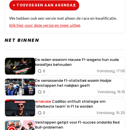
+ TOEVOEGEN AAN AGENDA
We hebben ook een versie met alleen de race en kwalificatie.
klik hier voor deze versie en meer uitleg
.
NET BINNEN
De reden waarom nieuwe F1-wagens hun oude
kwaaltjes behouden
Vandaag, 17:05
0
De verrassende F1-statistiek waarin Hadjar
Verstappen het nakijken geeft
Vandaag, 16:15
0
Cadillac onthult strategie om
INTERVIEW
'allerbeste team' in F1 te worden
Vandaag, 15:25
0
Verstappen getipt voor F1-succes ondanks Red
Bull-problemen