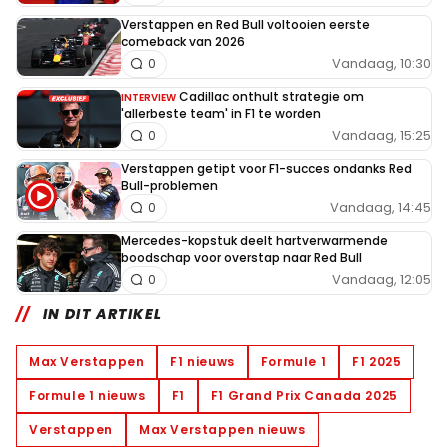
Verstappen en Red Bull voltooien eerste
comeback van 2026
Vandaag, 10:30
0
Cadillac onthult strategie om
INTERVIEW
'allerbeste team' in F1 te worden
Vandaag, 15:25
0
Verstappen getipt voor F1-succes ondanks Red
Bull-problemen
Vandaag, 14:45
0
Mercedes-kopstuk deelt hartverwarmende
boodschap voor overstap naar Red Bull
Vandaag, 12:05
0
IN DIT ARTIKEL
Max Verstappen
F1 nieuws
Formule 1
F1 2025
Formule 1 nieuws
F1
F1 Grand Prix Canada 2025
Verstappen
Max Verstappen nieuws