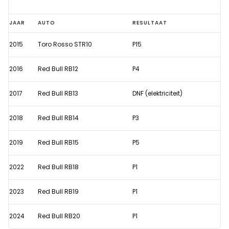
Terugblik:
JAAR
AUTO
RESULTAAT
Hardnekkige
2015
Toro Rosso STR10
P15
Verstappen
maakt
2016
Red Bull RB12
P4
Rosberg
horendol
2017
Red Bull RB13
DNF (elektriciteit)
in
2018
Red Bull RB14
P3
GP
Canada
2019
Red Bull RB15
P5
2022
Red Bull RB18
P1
2023
Red Bull RB19
P1
2024
Red Bull RB20
P1