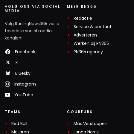
VOLG ONS VIA SOCIAL
MEER RN365
MEDIA
Redactie
Volg RacingNews365 via je
Service & contact
favoriete social media
Adverteren
kanalen!
Werken bij RN365
Facebook
RN365.agency
X
Bluesky
Instagram
YouTube
TEAMS
COUREURS
Red Bull
Max Verstappen
McLaren
Lando Norris