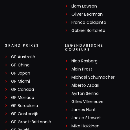
Liam Lawson
Oliver Bearman
Franco Colapinto
Gabriel Bortoleto
GRAND PRIXES
LEGENDARISCHE
COUREURS
GP Australië
Nico Rosberg
GP China
Alain Prost
GP Japan
Michael Schumacher
GP Miami
Alberto Ascari
GP Canada
Ayrton Senna
GP Monaco
Gilles Villeneuve
GP Barcelona
James Hunt
GP Oostenrijk
Jackie Stewart
GP Groot-Brittannië
Mika Häkkinen
GP België