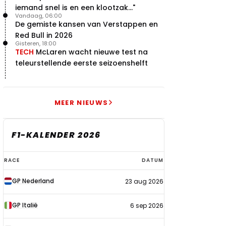
iemand snel is en een klootzak..."
Vandaag, 06:00
De gemiste kansen van Verstappen en
Red Bull in 2026
Gisteren, 18:00
TECH
McLaren wacht nieuwe test na
teleurstellende eerste seizoenshelft
MEER NIEUWS
F1-KALENDER 2026
F1-
RACE
DATUM
kalender
GP Nederland
23 aug 2026
2026
GP Italië
6 sep 2026