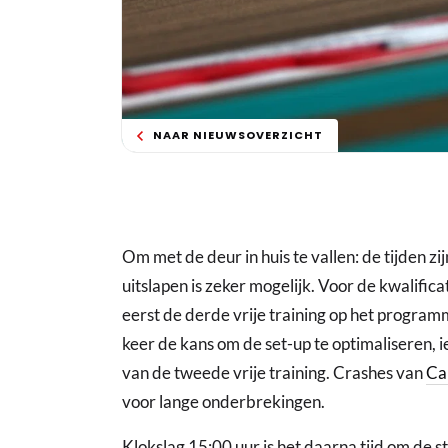
NAAR NIEUWSOVERZICHT
Om met de deur in huis te vallen: de tijden zi
uitslapen is zeker mogelijk. Voor de kwalific
eerst de derde vrije training op het program
keer de kans om de set-up te optimaliseren, i
van de tweede vrije training. Crashes van
Ca
voor lange onderbrekingen.
Klokslag 15:00 uur is het daarna tijd om de s