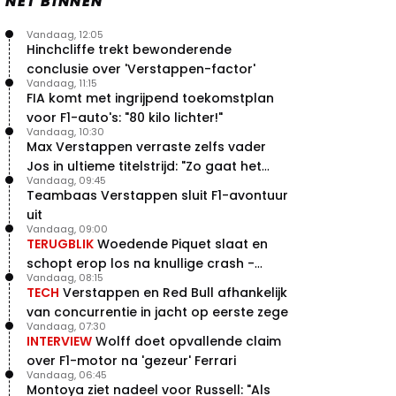
NET BINNEN
Vandaag, 12:05
Hinchcliffe trekt bewonderende
conclusie over 'Verstappen-factor'
Vandaag, 11:15
FIA komt met ingrijpend toekomstplan
voor F1-auto's: "80 kilo lichter!"
Vandaag, 10:30
Max Verstappen verraste zelfs vader
Jos in ultieme titelstrijd: "Zo gaat het
Vandaag, 09:45
altijd!"
Teambaas Verstappen sluit F1-avontuur
uit
Vandaag, 09:00
TERUGBLIK
Woedende Piquet slaat en
schopt erop los na knullige crash -
Vandaag, 08:15
terugblik
TECH
Verstappen en Red Bull afhankelijk
van concurrentie in jacht op eerste zege
Vandaag, 07:30
INTERVIEW
Wolff doet opvallende claim
over F1-motor na 'gezeur' Ferrari
Vandaag, 06:45
Montoya ziet nadeel voor Russell: "Als