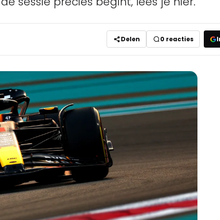
e sessie precies begint, lees je hier.
Delen
0
reacties
I