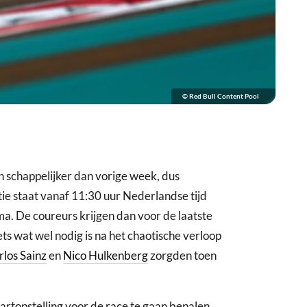
© Red Bull Content Pool
jn schappelijker dan vorige week, dus
atie staat vanaf 11:30 uur Nederlandse tijd
ma. De coureurs krijgen dan voor de laatste
ets wat wel nodig is na het chaotische verloop
rlos Sainz
en
Nico Hulkenberg
zorgden toen
tartopstelling voor de race te gaan bepalen.