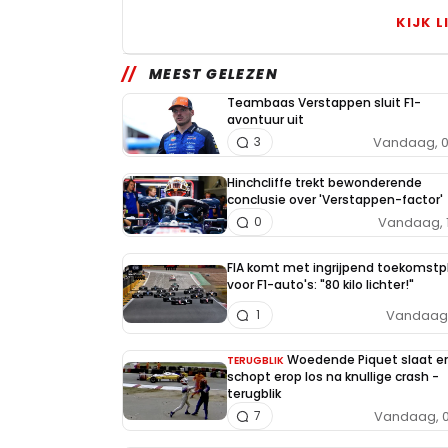
KIJK L
MEEST GELEZEN
Teambaas Verstappen sluit F1-
avontuur uit
Vandaag, 0
3
Hinchcliffe trekt bewonderende
conclusie over 'Verstappen-factor'
Vandaag, 
0
FIA komt met ingrijpend toekomstp
voor F1-auto's: "80 kilo lichter!"
Vandaag, 
1
Woedende Piquet slaat e
TERUGBLIK
schopt erop los na knullige crash -
terugblik
Vandaag, 0
7