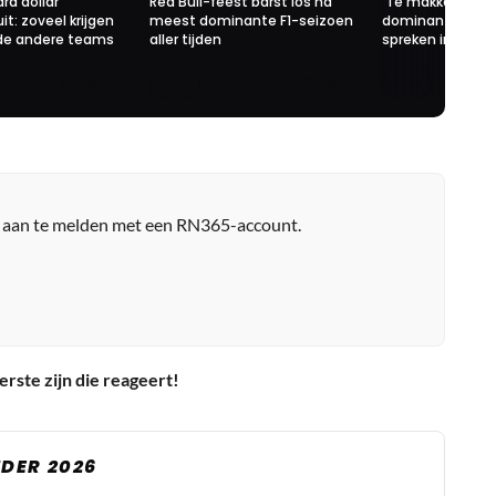
ard dollar
Red Bull-feest barst los na
'Te makkelijk o
it: zoveel krijgen
meest dominante F1-seizoen
dominant Red Bul
 de andere teams
aller tijden
spreken in 2024'
1
0
27 nov. 19:00
26 nov. 21:15
r aan te melden met een RN365-account.
erste zijn die reageert!
DER 2026