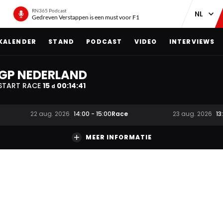
RN365 Podcast
Gedreven Verstappen is een must voor F1
KALENDER
STAND
PODCAST
VIDEO
INTERVIEWS
GP NEDERLAND
START RACE
15
00
:
14
:
40
d
Race
22 aug. 2026
14:00
-
15:00
23 aug. 2026
13
MEER INFORMATIE