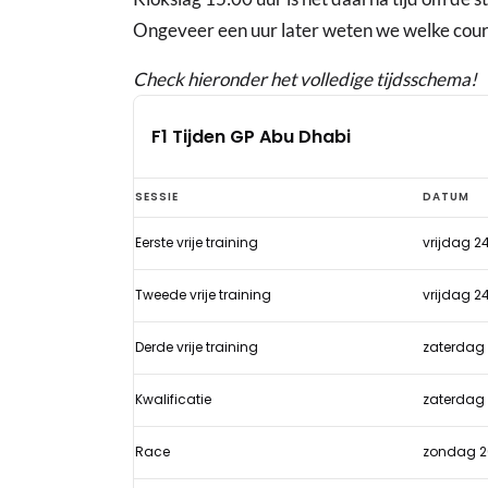
Ongeveer een uur later weten we welke cour
Check hieronder het volledige tijdsschema!
F1 Tijden GP Abu Dhabi
F1
SESSIE
DATUM
Tijden
Eerste vrije training
vrijdag 
GP
Abu
Tweede vrije training
vrijdag 
Dhabi
Derde vrije training
zaterdag
Kwalificatie
zaterdag
Race
zondag 2