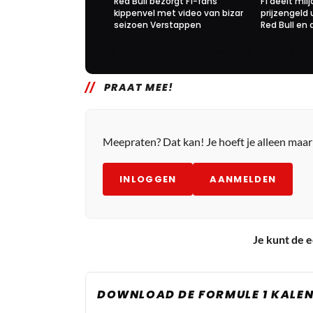
Red Bull bezorgt F1-fans
F1 deelt milj
kippenvel met video van bizar
prijzengeld u
seizoen Verstappen
Red Bull en
2
11
4 dec. 15:46
PRAAT MEE!
Meepraten? Dat kan! Je hoeft je alleen maa
INLOGGEN
AANMELDEN
Je kunt de e
DOWNLOAD DE FORMULE 1 KALEN