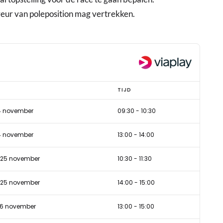
eur van poleposition mag vertrekken.
TIJD
24 november
09:30
-
10:30
24 november
13:00
-
14:00
 25 november
10:30
-
11:30
 25 november
14:00
-
15:00
6 november
13:00
-
15:00