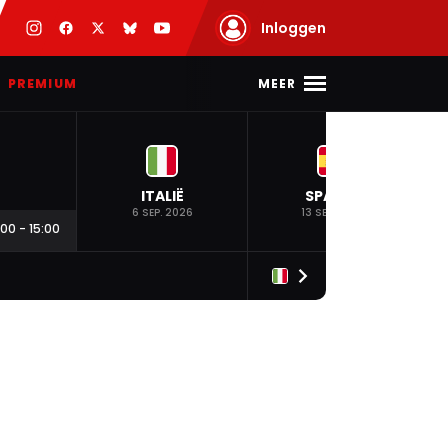
Inloggen
MEER
PREMIUM
ITALIË
SPANJE
6 SEP. 2026
13 SEP. 2026
:00
-
15:00