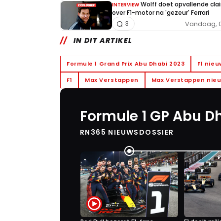
Wolff doet opvallende cla
INTERVIEW
over F1-motor na 'gezeur' Ferrari
Vandaag, 0
3
IN DIT ARTIKEL
Formule 1 Grand Prix Abu Dhabi 2023
F1 nieu
F1
Max Verstappen
Max Verstappen nie
Formule 1 GP Abu D
RN365 NIEUWSDOSSIER