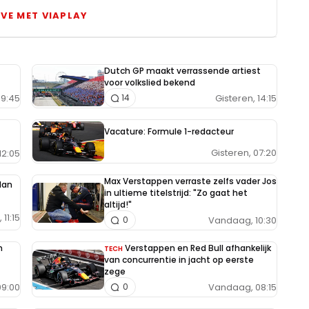
IVE MET VIAPLAY
Dutch GP maakt verrassende artiest
voor volkslied bekend
9:45
Gisteren, 14:15
14
Vacature: Formule 1-redacteur
Gisteren, 07:20
12:05
Max Verstappen verraste zelfs vader Jos
lan
in ultieme titelstrijd: "Zo gaat het
altijd!"
11:15
Vandaag, 10:30
0
n
Verstappen en Red Bull afhankelijk
TECH
van concurrentie in jacht op eerste
zege
9:00
Vandaag, 08:15
0