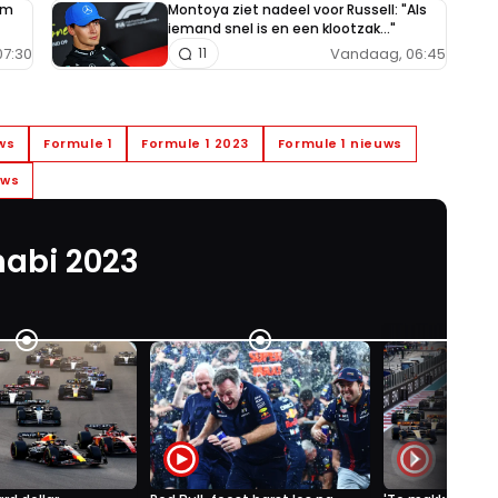
im
Montoya ziet nadeel voor Russell: "Als
iemand snel is en een klootzak..."
7:30
Vandaag, 06:45
11
ws
Formule 1
Formule 1 2023
Formule 1 nieuws
uws
habi 2023