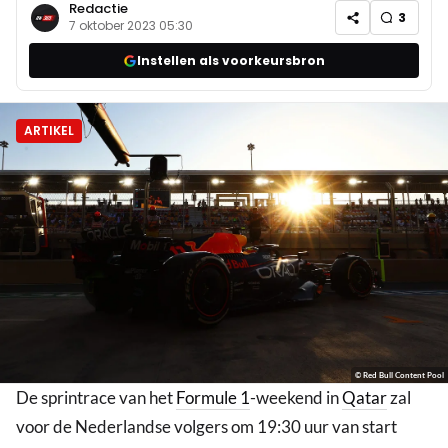
Redactie
3
7 oktober 2023 05:30
Instellen als voorkeursbron
ARTIKEL
© Red Bull Content Pool
De sprintrace van het
Formule 1
-weekend in
Qatar
zal
voor de Nederlandse volgers om 19:30 uur van start