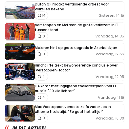
Dutch GP maakt verrassende artiest voor
volkslied bekend
Gisteren, 14:15
14
Verstappen en McLaren de grote verliezers in F1-
tussenstand
Vandaag, 14:35
0
McLaren hint op grote upgrade in Azerbeidzjan
Vandaag, 12:55
0
Hinchcliffe trekt bewonderende conclusie over
'Verstappen-factor'
Vandaag, 12:05
1
FIA komt met ingrijpend toekomstplan voor F1-
auto's: "80 kilo lichter!"
Vandaag, 11:15
4
Max Verstappen verraste zelfs vader Jos in
ultieme titelstrijd: "Zo gaat het altijd!"
Vandaag, 10:30
0
IN DIT ARTIKEL