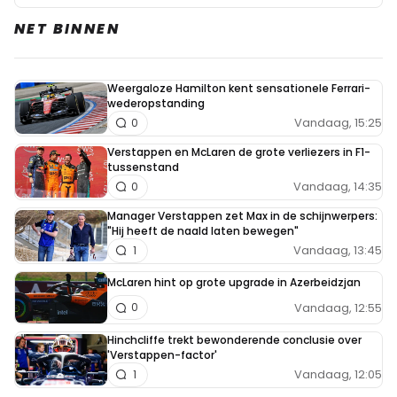
NET BINNEN
Weergaloze Hamilton kent sensationele Ferrari-
wederopstanding
Vandaag, 15:25
0
Verstappen en McLaren de grote verliezers in F1-
tussenstand
Vandaag, 14:35
0
Manager Verstappen zet Max in de schijnwerpers:
"Hij heeft de naald laten bewegen"
Vandaag, 13:45
1
McLaren hint op grote upgrade in Azerbeidzjan
Vandaag, 12:55
0
Hinchcliffe trekt bewonderende conclusie over
'Verstappen-factor'
Vandaag, 12:05
1