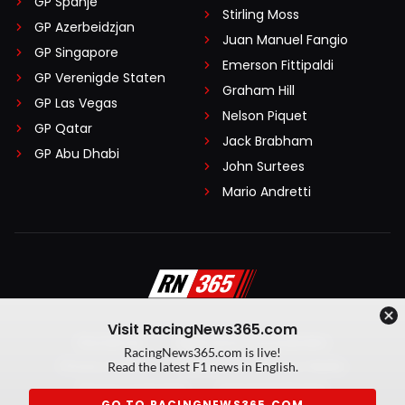
GP Spanje
Stirling Moss
GP Azerbeidzjan
Juan Manuel Fangio
GP Singapore
Emerson Fittipaldi
GP Verenigde Staten
Graham Hill
GP Las Vegas
Nelson Piquet
GP Qatar
Jack Brabham
GP Abu Dhabi
John Surtees
Mario Andretti
Visit RacingNews365.com
Disclaimer
Algemene voorwaarden
RacingNews365.com is live!
Privacy Policy
Created by On Your Marks
Read the latest F1 news in English.
Privacy manager
Kansspeluitingen
GO TO RACINGNEWS365.COM