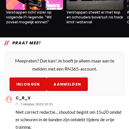
Verstappen richt vizier op
Verstappen steekt er met kop
W
volgende F1-legende: "Wil
en schouders bovenuit na track
c
zoveel mogelijk winnen"
limit-waterval
2
9
13 okt. 16:00
9 okt. 14:00
PRAAT MEE!
Meepraten? Dat kan! Je hoeft je alleen maar aan te
melden met een RN365-account.
INLOGGEN
AANMELDEN
C_R_V
7 oktober 2023 10:31
Niet correct redactie... shoutout begint om 15u20 omdat
er scheuren in de banden zijn ontdekt tijdens de vrije
training.