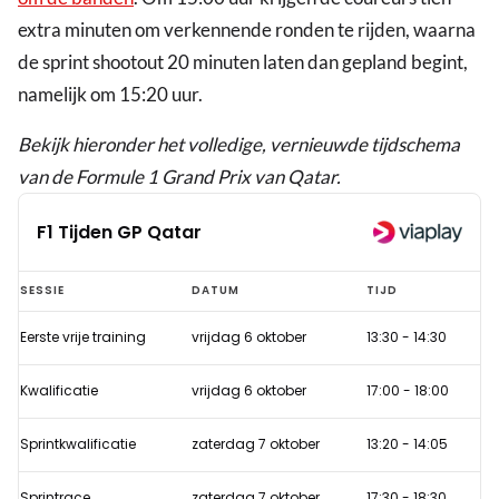
extra minuten om verkennende ronden te rijden, waarna
de sprint shootout 20 minuten laten dan gepland begint,
namelijk om 15:20 uur.
Bekijk hieronder het volledige, vernieuwde tijdschema
van de Formule 1 Grand Prix van Qatar.
F1 Tijden GP Qatar
F1
SESSIE
DATUM
TIJD
Tijden
Eerste vrije training
vrijdag 6 oktober
13:30
-
14:30
GP
Qatar
Kwalificatie
vrijdag 6 oktober
17:00
-
18:00
Sprintkwalificatie
zaterdag 7 oktober
13:20
-
14:05
Sprintrace
zaterdag 7 oktober
17:30
-
18:30