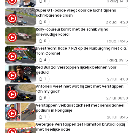
3 aug. 14:10
0
Super GT-bolide vliegt door de lucht tijdens
schrikbarende crash
2 aug. 14:20
0
Rally-coureur komt met de schrik vrij na
drievoudige koprol
1 aug. 14:45
0
Livestream: Race 7 NLS op de Nürburgring met o.a.
Tom Coronel
1 aug. 09:15
4
Red Bull zal Verstappen rijkelijk belonen voor
geduld
27 jul. 14:00
1
Antonelli weet niet wat hij ziet met Verstappen:
"Oh my god!"
27 jul. 06:30
8
Verstappen verbaast zichzelf met sensationeel
podium in Hongarije
26 jul. 18:45
1
Getergde Verstappen zet Hamilton brutaal opzij
met heerlijke actie