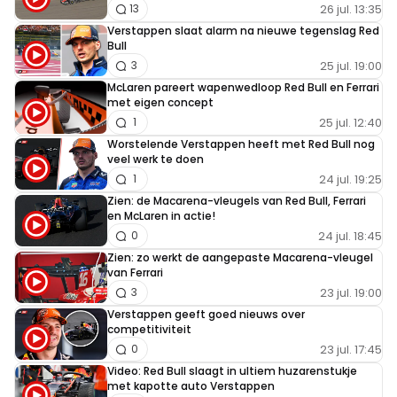
26 jul. 13:35
13
Verstappen slaat alarm na nieuwe tegenslag Red
Bull
25 jul. 19:00
3
McLaren pareert wapenwedloop Red Bull en Ferrari
met eigen concept
25 jul. 12:40
1
Worstelende Verstappen heeft met Red Bull nog
veel werk te doen
24 jul. 19:25
1
Zien: de Macarena-vleugels van Red Bull, Ferrari
en McLaren in actie!
24 jul. 18:45
0
Zien: zo werkt de aangepaste Macarena-vleugel
van Ferrari
23 jul. 19:00
3
Verstappen geeft goed nieuws over
competitiviteit
23 jul. 17:45
0
Video: Red Bull slaagt in ultiem huzarenstukje
met kapotte auto Verstappen