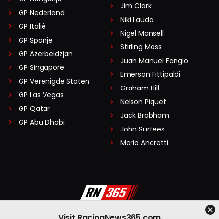
Jim Clark
GP Nederland
Niki Lauda
GP Italië
Nigel Mansell
GP Spanje
Stirling Moss
GP Azerbeidzjan
Juan Manuel Fangio
GP Singapore
Emerson Fittipaldi
GP Verenigde Staten
Graham Hill
GP Las Vegas
Nelson Piquet
GP Qatar
Jack Brabham
GP Abu Dhabi
John Surtees
Mario Andretti
Visit RacingNews365.com