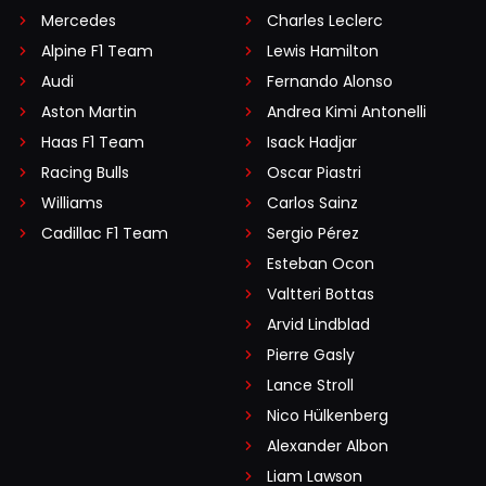
Mercedes
Charles Leclerc
Alpine F1 Team
Lewis Hamilton
Audi
Fernando Alonso
Aston Martin
Andrea Kimi Antonelli
Haas F1 Team
Isack Hadjar
Racing Bulls
Oscar Piastri
Williams
Carlos Sainz
Cadillac F1 Team
Sergio Pérez
Esteban Ocon
Valtteri Bottas
Arvid Lindblad
Pierre Gasly
Lance Stroll
Nico Hülkenberg
Alexander Albon
Liam Lawson