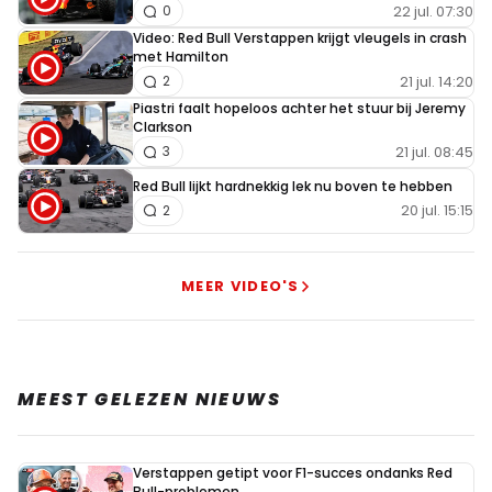
22 jul. 07:30
0
Video: Red Bull Verstappen krijgt vleugels in crash
met Hamilton
21 jul. 14:20
2
Piastri faalt hopeloos achter het stuur bij Jeremy
Clarkson
21 jul. 08:45
3
Red Bull lijkt hardnekkig lek nu boven te hebben
20 jul. 15:15
2
MEER VIDEO'S
MEEST GELEZEN NIEUWS
Verstappen getipt voor F1-succes ondanks Red
Bull-problemen