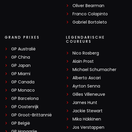
Oliver Bearman
Franco Colapinto
Gabriel Bortoleto
GRAND PRIXES
LEGENDARISCHE
COUREURS
GP Australië
Nico Rosberg
GP China
Alain Prost
GP Japan
Michael Schumacher
GP Miami
Alberto Ascari
GP Canada
Ayrton Senna
GP Monaco
Gilles Villeneuve
GP Barcelona
James Hunt
GP Oostenrijk
Jackie Stewart
GP Groot-Brittannië
Mika Häkkinen
GP België
Jos Verstappen
GP Hongarije