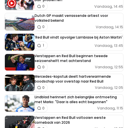
Vandaag, 14:45
0
Dutch GP maakt verrassende artiest voor
volkslied bekend
Vandaag, 14:15
0
'Red Bull vindt opvolger Lambiase bij Aston Martin'
Vandaag, 13:45
1
Verstappen en Red Bull beginnen tweede
seizoenshelft met achterstand
Vandaag, 12:55
0
Mercedes-kopstuk deelt hartverwarmende
boodschap voor overstap naar Red Bull
Vandaag, 12:05
0
Lindblad herinnert zich belangrijke ontmoeting
met Marko: "Daar is alles echt begonnen"
Vandaag, 11:15
0
Verstappen en Red Bull voltooien eerste
comeback van 2026