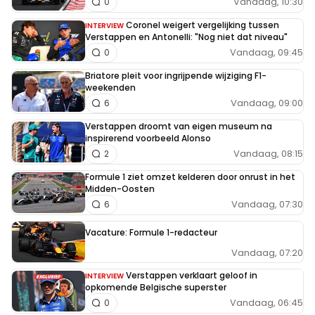
Vandaag, 10:30
0
Coronel weigert vergelijking tussen
INTERVIEW
Verstappen en Antonelli: "Nog niet dat niveau"
Vandaag, 09:45
0
Briatore pleit voor ingrijpende wijziging F1-
weekenden
Vandaag, 09:00
6
Verstappen droomt van eigen museum na
inspirerend voorbeeld Alonso
Vandaag, 08:15
2
Formule 1 ziet omzet kelderen door onrust in het
Midden-Oosten
Vandaag, 07:30
6
Vacature: Formule 1-redacteur
Vandaag, 07:20
Verstappen verklaart geloof in
INTERVIEW
opkomende Belgische superster
Vandaag, 06:45
0