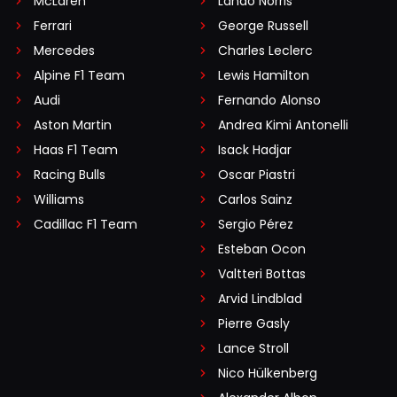
McLaren
Lando Norris
Ferrari
George Russell
Mercedes
Charles Leclerc
Alpine F1 Team
Lewis Hamilton
Audi
Fernando Alonso
Aston Martin
Andrea Kimi Antonelli
Haas F1 Team
Isack Hadjar
Racing Bulls
Oscar Piastri
Williams
Carlos Sainz
Cadillac F1 Team
Sergio Pérez
Esteban Ocon
Valtteri Bottas
Arvid Lindblad
Pierre Gasly
Lance Stroll
Nico Hülkenberg