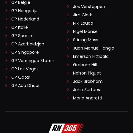
GP België
Jos Verstappen
GP Hongarije
Jim Clark
GP Nederland
Niki Lauda
GP Italië
Nigel Mansell
GP Spanje
Stirling Moss
GP Azerbeidzjan
Juan Manuel Fangio
GP Singapore
Emerson Fittipaldi
GP Verenigde Staten
Graham Hill
GP Las Vegas
Nelson Piquet
GP Qatar
Jack Brabham
GP Abu Dhabi
John Surtees
Mario Andretti