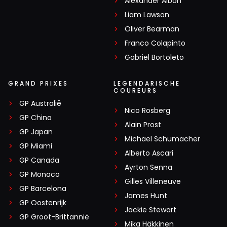
Alexander Albon
Liam Lawson
Oliver Bearman
Franco Colapinto
Gabriel Bortoleto
GRAND PRIXES
LEGENDARISCHE
COUREURS
GP Australië
Nico Rosberg
GP China
Alain Prost
GP Japan
Michael Schumacher
GP Miami
Alberto Ascari
GP Canada
Ayrton Senna
GP Monaco
Gilles Villeneuve
GP Barcelona
James Hunt
GP Oostenrijk
Jackie Stewart
GP Groot-Brittannië
Mika Häkkinen