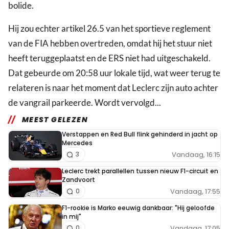
bolide.
Hij zou echter artikel 26.5 van het sportieve reglement
van de FIA hebben overtreden, omdat hij het stuur niet
heeft teruggeplaatst en de ERS niet had uitgeschakeld.
Dat gebeurde om 20:58 uur lokale tijd, wat weer terug te
relateren is naar het moment dat Leclerc zijn auto achter
de vangrail parkeerde. Wordt vervolgd...
MEEST GELEZEN
Verstappen en Red Bull flink gehinderd in jacht op
Mercedes
Vandaag, 16:15
3
Leclerc trekt parallellen tussen nieuw F1-circuit en
Zandvoort
Vandaag, 17:55
0
F1-rookie is Marko eeuwig dankbaar: "Hij geloofde
in mij"
Vandaag, 17:05
0