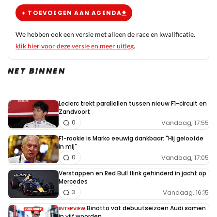
+ TOEVOEGEN AAN AGENDA
We hebben ook een versie met alleen de race en kwalificatie.
klik hier voor deze versie en meer uitleg
.
NET BINNEN
Leclerc trekt parallellen tussen nieuw F1-circuit en
Zandvoort
Vandaag, 17:55
0
F1-rookie is Marko eeuwig dankbaar: "Hij geloofde
in mij"
Vandaag, 17:05
0
Verstappen en Red Bull flink gehinderd in jacht op
Mercedes
Vandaag, 16:15
3
Binotto vat debuutseizoen Audi samen
INTERVIEW
in vijf woorden