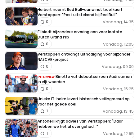
Herbert noemt Red Bull-aanwinst troefkaart
Verstappen: "Past uitstekend bij Red Bull"
Vandaag, 14:35
0
F1 biedt bijzondere ervaring aan voor laatste
Dutch Grand Prix
Vandaag, 12:05
0
Verstappen ontvangt uitnodiging voor bijzonder
NASCAR-project
Vandaag, 09:00
0
Binotto vat debuutseizoen Audi samen
INTERVIEW
in vijf woorden
Vandaag, 15:25
0
Unieke F1-helm levert historisch veilingrecord op
voor het goede doel
Vandaag, 13:45
1
Antonelli krijgt advies van Verstappen: "Daar
hebben we het al over gehad..."
Vandaag, 12:55
1