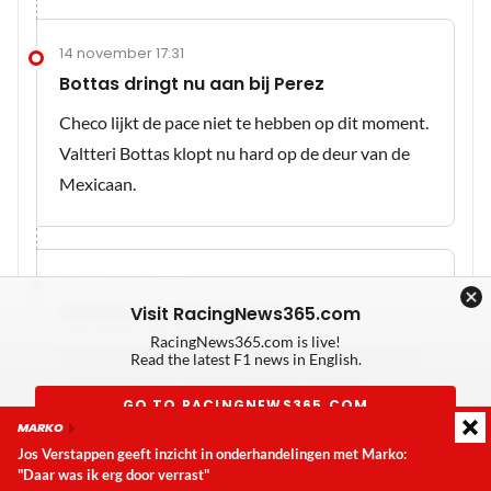
14 november 17:31
Bottas dringt nu aan bij Perez
Checo lijkt de pace niet te hebben op dit moment.
Valtteri Bottas klopt nu hard op de deur van de
Mexicaan.
14 november 17:30
Hamilton nu wel naar P2!
Visit RacingNews365.com
RacingNews365.com is live!
Hij is nu echt voorbij aan Perez. Verstappen is de
Read the latest F1 news in English.
volgende op zijn weg! Daar gaan we weer!
GO TO RACINGNEWS365.COM
MARKO
Jos Verstappen geeft inzicht in onderhandelingen met Marko:
Don't show again
"Daar was ik erg door verrast"
Laatste update:
zondag 9 augustus 2026 15:23
14 november 17:29