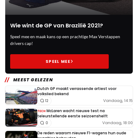
Wie wint de GP van Brazilië 2021?
Speel mee en maak kans op een prachtige Max Verstappen
drivers cap!
SPEEL MEE
MEEST GELEZEN
Dutch GP maakt verrassende artiest voor
volkslied bekend
Vandaag, 14:15
12
McLaren wacht nieuwe test na
TECH
teleurstellende eerste seizoenshelft
Vandaag, 18:00
0
De reden waarom nieuwe F1-wagens hun oude