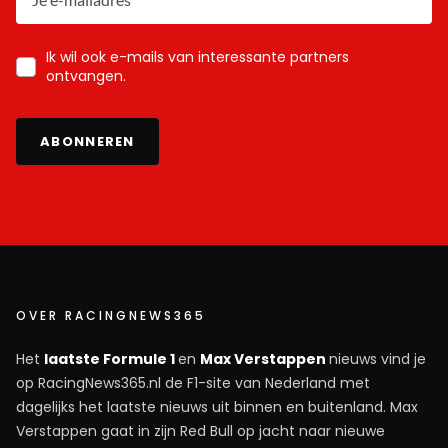
Koekie1970
Ik wil ook e-mails van interessante partners
ontvangen.
14 november 2021 13:05
Gewoon leiding nemen en uit de buurt blijven van Bottas;
Ocon en Hamilton en Max loopt weer iets uit.
ABONNEREN
44
14 november 2021 13:39
It ain't over till it's over. HAMMER time.
OVER RACINGNEWS365
Artis
14 november 2021 15:55
Het
laatste Formule 1
en
Max Verstappen
nieuws vind je
Meestal zien we dit soort reageerders niet terug na
op RacingNews365.nl de F1-site van Nederland met
de race.
dagelijks het laatste nieuws uit binnen en buitenland. Max
Verstappen gaat in zijn Red Bull op jacht naar nieuwe