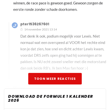
winnen, de race pace is gewoon goed. Gewoon zorgen de
eerste ronde zonder schade doorkomen.
pter1536267601
14 november 2021 13:14
Dat denk ik ook, podium mogelijk voor Lewis. Niet
normaal wat een overspeed al VOOR het rechte eind
kon je dat zien, hoe snel en dicht achter Lewis kwam,
voordat DRS zelfs open ging had hij sommigen al te
pakken. Is NU echt zoveel sneller met die motorstand
dan ook beide RB's. Ik ben Max fan hoor ;-)
TOON MEER REACTIES
Marxx
14 november 2021 11:50
DOWNLOAD DE FORMULE 1 KALENDER
2026
Lewis vanaf 10 naar het podium, hopelijk geen DNF voor
Max maar ergens vrees ik het wel. In de sprintweekenden