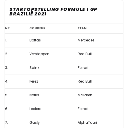
STARTOPSTELLING FORMULE 1 GP
BRAZILIË 2021
Aangepaste
NR
COUREUR
TEAM
startopstelling
1.
Bottas
Mercedes
Formule
1
2.
Verstappen
Red Bull
GP
Brazilië
3.
Sainz
Ferrari
2021
4.
Perez
Red Bull
na
gridstraf
5.
Norris
McLaren
Hamilton
6.
Leclerc
Ferrari
7.
Gasly
AlphaTauri