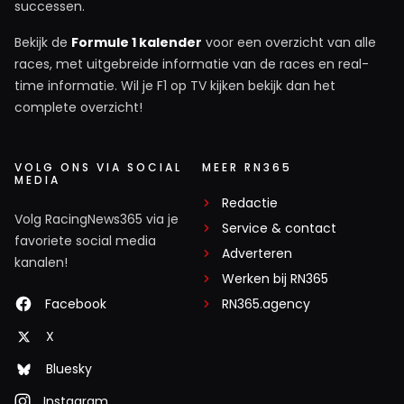
successen.
Braapaap
Bekijk de
Formule 1 kalender
voor een overzicht van alle
14 november 2021 14:10
races, met uitgebreide informatie van de races en real-
Als t goed is staat Max en Perez op de Ideale lijn, dus als
time informatie. Wil je F1 op TV kijken bekijk dan het
ze allemaal op Mediums staan, denk Ik dat ze beter
complete overzicht!
wegkomen en de bocht mee hebben .
VOLG ONS VIA SOCIAL
MEER RN365
MEDIA
JackyX
Redactie
14 november 2021 14:18
Volg RacingNews365 via je
Service & contact
Let op mijn woorden, Hamilton komt echt wel op het
favoriete social media
Adverteren
podium terecht! 😝 Maar het wordt leuk om te zien hoe
kanalen!
Werken bij RN365
die daar komt. Fijne race voor iedereen!
Facebook
RN365.agency
X
Alien81
Bluesky
14 november 2021 14:45
Ik begrijp niet dat er nog steeds Merc fans zijn. Oneerlijk
Instagram