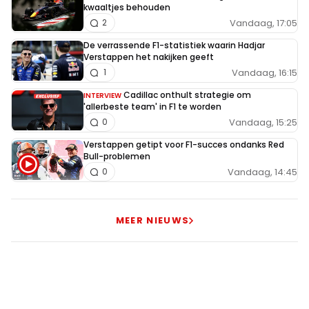
kwaaltjes behouden
Rara 7 titels...
Vandaag, 17:05
2
De verrassende F1-statistiek waarin Hadjar
Verstappen het nakijken geeft
John van de Pol
Vandaag, 16:15
1
14 november 2021 12:13
Cadillac onthult strategie om
INTERVIEW
Poe, wat knalde Hamilton gisteren... Hopelijk heeft ie met
'allerbeste team' in F1 te worden
een agressieve motorstand gereden die ze vandaag een
Vandaag, 15:25
0
tandje terugdraaien, want dat beloofde echt niet veel
Verstappen getipt voor F1-succes ondanks Red
goeds...
Bull-problemen
Vandaag, 14:45
0
Jktje
14 november 2021 12:36
MEER NIEUWS
Dat is niet toegestaan. Auto’s staan al na de
kwalificatie op vrijdag in Parc Fermé. Mag dus niets
aan de motor stand gedaan worden.
Rob Vreede