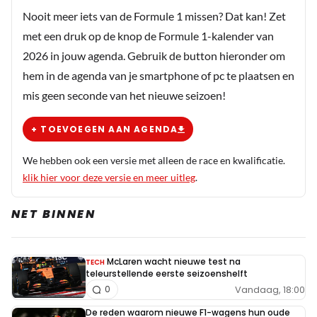
nog geen echt gelukkig track record gehad. Lewis maakt
Nooit meer iets van de Formule 1 missen? Dat kan! Zet
zeer goede kans op de winst, wat een verschil met de rest
met een druk op de knop de Formule 1-kalender van
gisteren.
2026 in jouw agenda. Gebruik de button hieronder om
hem in de agenda van je smartphone of pc te plaatsen en
Michael Bartelet
mis geen seconde van het nieuwe seizoen!
14 november 2021 11:58
Ik ben er toch ook niet gerust op…dat Bottas z’n
+ TOEVOEGEN AAN AGENDA
Mexicaanse fout even goed wil maken en Max
aantikt in bocht 1….. spannend
We hebben ook een versie met alleen de race en kwalificatie.
klik hier voor deze versie en meer uitleg
.
Alien81
NET BINNEN
14 november 2021 14:39
Typische fanboy die het netjes wilt formuleren maar
eigenlijk het liefst Hamilton weer kamioen ziet
McLaren wacht nieuwe test na
TECH
worden.. Erg saai want zo goed is hij helemaal niet
teleurstellende eerste seizoenshelft
Vandaag, 18:00
0
sinds de 2014 hybride introductie... Het is genoeg
geweest met het oneerlijk motorvoordeel van Merc..
De reden waarom nieuwe F1-wagens hun oude