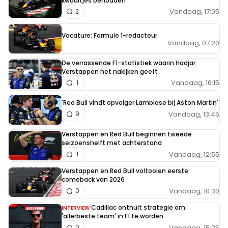
kwaaltjes behouden
Vandaag, 17:05
2
Vacature: Formule 1-redacteur
Vandaag, 07:20
De verrassende F1-statistiek waarin Hadjar
Verstappen het nakijken geeft
Vandaag, 16:15
1
'Red Bull vindt opvolger Lambiase bij Aston Martin'
Vandaag, 13:45
9
Verstappen en Red Bull beginnen tweede
seizoenshelft met achterstand
Vandaag, 12:55
1
Verstappen en Red Bull voltooien eerste
comeback van 2026
Vandaag, 10:30
0
Cadillac onthult strategie om
INTERVIEW
'allerbeste team' in F1 te worden
Vandaag, 15:25
0