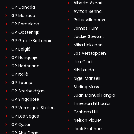
Alberto Ascari
GP Canada
Ayrton Senna
GP Monaco
Gilles Villeneuve
GP Barcelona
James Hunt
GP Oostenrijk
Jackie Stewart
GP Groot-Brittannië
Mika Häkkinen
GP België
Jos Verstappen
GP Hongarije
Jim Clark
GP Nederland
Niki Lauda
GP Italië
Nigel Mansell
GP Spanje
Stirling Moss
GP Azerbeidzjan
Juan Manuel Fangio
GP Singapore
Emerson Fittipaldi
GP Verenigde Staten
Graham Hill
GP Las Vegas
Nelson Piquet
GP Qatar
Jack Brabham
GP Abu Dhabi