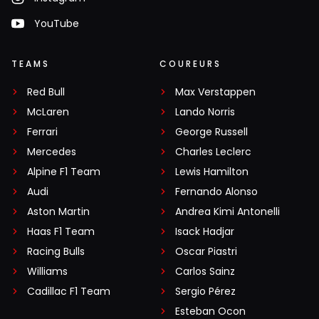
7 titels behaald.. Competitievervalsing a.d.h.v.
YouTube
ontwikkelvoordeel m.b.t de motor... Het is wel een beetje
klaar zo. Goed voor de sport als iemand anders nu eens
TEAMS
COUREURS
wint...
Red Bull
Max Verstappen
McLaren
Lando Norris
Ferrari
George Russell
Meepraten? Dat kan! Je hoeft je alleen maar aan te
Mercedes
Charles Leclerc
melden met een RN365-account.
Alpine F1 Team
Lewis Hamilton
Audi
Fernando Alonso
INLOGGEN
AANMELDEN
Aston Martin
Andrea Kimi Antonelli
Haas F1 Team
Isack Hadjar
Racing Bulls
Oscar Piastri
Williams
Carlos Sainz
Cadillac F1 Team
Sergio Pérez
Esteban Ocon