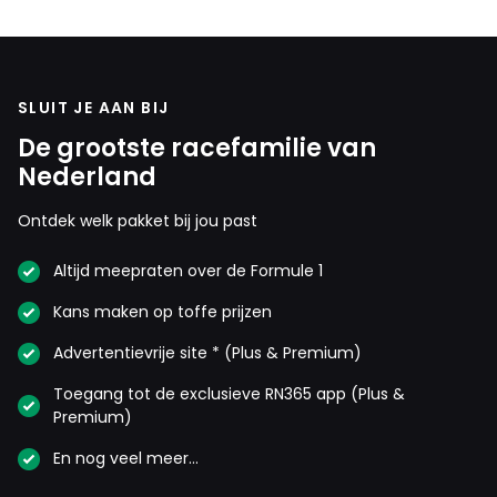
14 november 2021 12:42
Terug draaien toch wel? Misschien dat MERC bij
HAM hoog is begonnen, gedacht dat ze een
SLUIT JE AAN BIJ
voorsprong zouden nemen in de sprint, dan terug
draaien. Nu met de diskwalificatie de hele sprint
De grootste racefamilie van
race met die stand gereden en nu terugzetten
Nederland
voor de hoofdrace
Ontdek welk pakket bij jou past
John van de Pol
Altijd meepraten over de Formule 1
14 november 2021 14:41
Kans maken op toffe prijzen
Zo ver ik weet mag terugdraaien wel als er
sprake is op "schade aan de motor".
Advertentievrije site * (Plus & Premium)
Toegang tot de exclusieve RN365 app (Plus &
Rody
Premium)
14 november 2021 13:06
En nog veel meer…
Terug draaien mag niet.