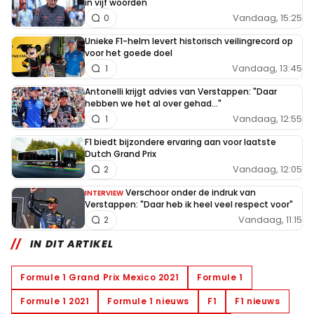
in vijf woorden
Vandaag, 15:25
0
Unieke F1-helm levert historisch veilingrecord op
voor het goede doel
Vandaag, 13:45
1
Antonelli krijgt advies van Verstappen: "Daar
hebben we het al over gehad..."
Vandaag, 12:55
1
F1 biedt bijzondere ervaring aan voor laatste
Dutch Grand Prix
Vandaag, 12:05
2
Verschoor onder de indruk van
INTERVIEW
Verstappen: "Daar heb ik heel veel respect voor"
Vandaag, 11:15
2
IN DIT ARTIKEL
Formule 1 Grand Prix Mexico 2021
Formule 1
Formule 1 2021
Formule 1 nieuws
F1
F1 nieuws