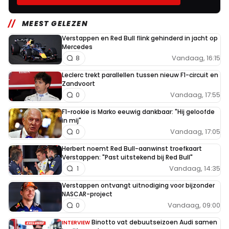
MEEST GELEZEN
Verstappen en Red Bull flink gehinderd in jacht op
Mercedes
Vandaag, 16:15
8
Leclerc trekt parallellen tussen nieuw F1-circuit en
Zandvoort
Vandaag, 17:55
0
F1-rookie is Marko eeuwig dankbaar: "Hij geloofde
in mij"
Vandaag, 17:05
0
Herbert noemt Red Bull-aanwinst troefkaart
Verstappen: "Past uitstekend bij Red Bull"
Vandaag, 14:35
1
Verstappen ontvangt uitnodiging voor bijzonder
NASCAR-project
Vandaag, 09:00
0
Binotto vat debuutseizoen Audi samen
INTERVIEW