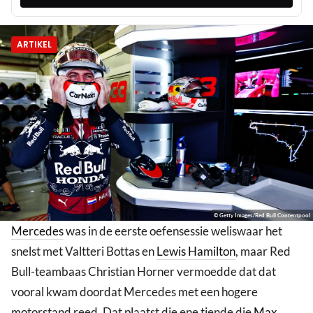
ARTIKEL
© Getty Images/Red Bull Contentpool
Mercedes
was in de eerste oefensessie weliswaar het
snelst met Valtteri Bottas en
Lewis Hamilton
, maar Red
Bull-teambaas Christian Horner vermoedde dat dat
vooral kwam doordat Mercedes met een hogere
motorstand reed. Dat plaatst die ene tiende die
Max