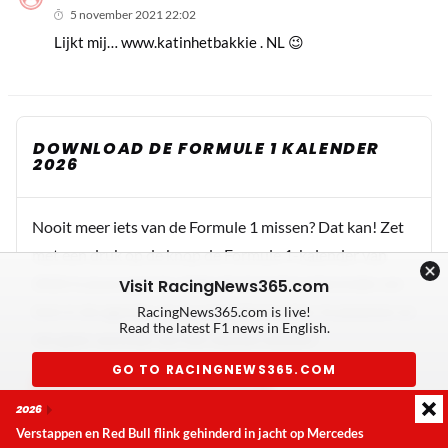
5 november 2021 22:02
Lijkt mij… www.katinhetbakkie . NL 😉
DOWNLOAD DE FORMULE 1 KALENDER
2026
Nooit meer iets van de Formule 1 missen? Dat kan! Zet
met een druk op de knop de Formule 1-kalender van
2026 in jouw agenda. Gebruik de button hieronder om
Visit RacingNews365.com
hem in de agenda van je smartphone of pc te plaatsen en
RacingNews365.com is live!
Read the latest F1 news in English.
mis geen seconde van het nieuwe seizoen!
GO TO RACINGNEWS365.COM
+ TOEVOEGEN AAN AGENDA
2026
Don't show again
We hebben ook een versie met alleen de race en kwalificatie.
Verstappen en Red Bull flink gehinderd in jacht op Mercedes