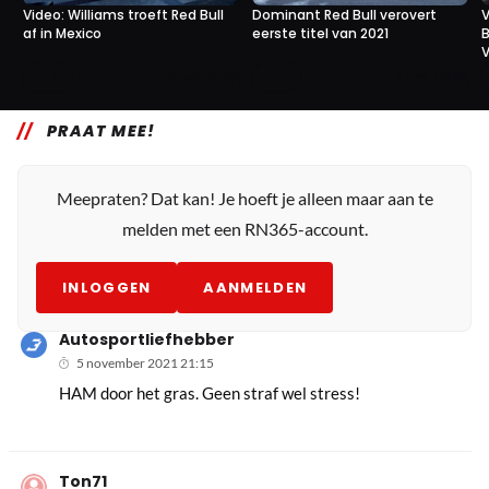
Video: Williams troeft Red Bull
Dominant Red Bull verovert
V
af in Mexico
eerste titel van 2021
B
V
0
7
9 nov. 10:30
9 nov. 09:33
PRAAT MEE!
Meepraten? Dat kan! Je hoeft je alleen maar aan te
melden met een RN365-account.
INLOGGEN
AANMELDEN
Autosportliefhebber
5 november 2021 21:15
HAM door het gras. Geen straf wel stress!
Ton71