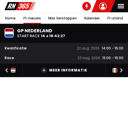
Home
F1-nieuws
Max Verstappen
Kalender
F1-stand
GP NEDERLAND
START RACE
14
19
:
42
:
26
d
Kwalificatie
22 aug. 2026
14:00
-
15:00
Race
23 aug. 2026
13:00
-
15:00
MEER INFORMATIE