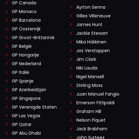
GP Canada
Ayrton Senna
GP Monaco
Gilles Villeneuve
GP Barcelona
James Hunt
GP Oostenrijk
Jackie Stewart
GP Groot-Brittannië
Mika Häkkinen
GP België
Jos Verstappen
GP Hongarije
Jim Clark
GP Nederland
Niki Lauda
GP Italië
Nigel Mansell
GP Spanje
Stirling Moss
GP Azerbeidzjan
Juan Manuel Fangio
GP Singapore
Emerson Fittipaldi
GP Verenigde Staten
Graham Hill
GP Las Vegas
Nelson Piquet
GP Qatar
Jack Brabham
GP Abu Dhabi
John Surtees