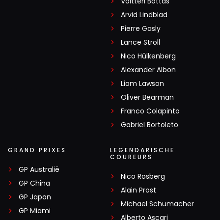
Valtteri Bottas
Arvid Lindblad
Pierre Gasly
Lance Stroll
Nico Hülkenberg
Alexander Albon
Liam Lawson
Oliver Bearman
Franco Colapinto
Gabriel Bortoleto
GRAND PRIXES
LEGENDARISCHE
COUREURS
GP Australië
Nico Rosberg
GP China
Alain Prost
GP Japan
Michael Schumacher
GP Miami
Alberto Ascari