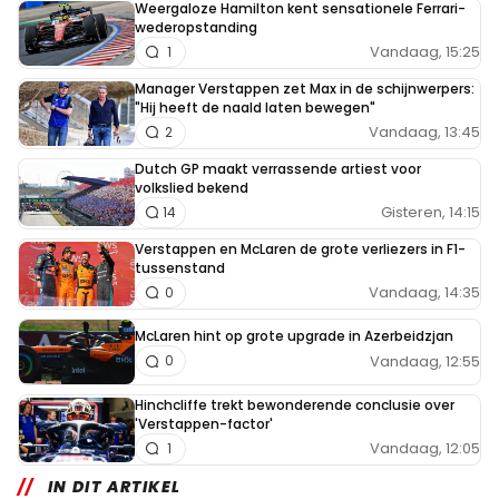
Weergaloze Hamilton kent sensationele Ferrari-
wederopstanding
Vandaag, 15:25
1
Manager Verstappen zet Max in de schijnwerpers:
"Hij heeft de naald laten bewegen"
Vandaag, 13:45
2
Dutch GP maakt verrassende artiest voor
volkslied bekend
Gisteren, 14:15
14
Verstappen en McLaren de grote verliezers in F1-
tussenstand
Vandaag, 14:35
0
McLaren hint op grote upgrade in Azerbeidzjan
Vandaag, 12:55
0
Hinchcliffe trekt bewonderende conclusie over
'Verstappen-factor'
Vandaag, 12:05
1
IN DIT ARTIKEL