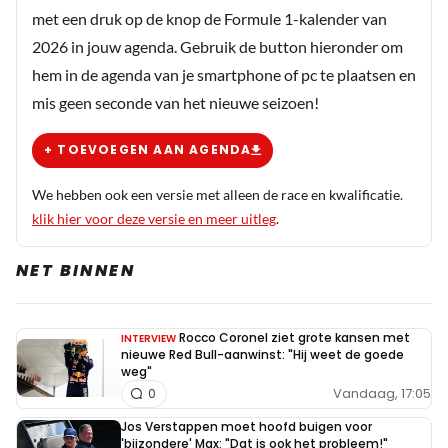
McLaren blij is met deze crash ...
met een druk op de knop de Formule 1-kalender van
2026 in jouw agenda. Gebruik de button hieronder om
Lap_52
hem in de agenda van je smartphone of pc te plaatsen en
9 november 2025 08:27
mis geen seconde van het nieuwe seizoen!
Blij niet. Maar het komt ze niet slecht uit
+ TOEVOEGEN AAN AGENDA
We hebben ook een versie met alleen de race en kwalificatie.
klik hier voor deze versie en meer uitleg
.
Meepraten? Dat kan! Je hoeft je alleen maar aan te
melden met een RN365-account.
NET BINNEN
INLOGGEN
AANMELDEN
Rocco Coronel ziet grote kansen met
INTERVIEW
nieuwe Red Bull-aanwinst: "Hij weet de goede
weg"
Vandaag, 17:05
0
Jos Verstappen moet hoofd buigen voor
'bijzondere' Max: "Dat is ook het probleem!"