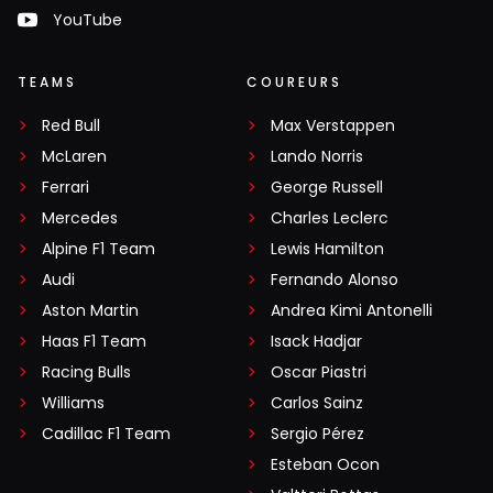
YouTube
TEAMS
COUREURS
Red Bull
Max Verstappen
McLaren
Lando Norris
Ferrari
George Russell
Mercedes
Charles Leclerc
Alpine F1 Team
Lewis Hamilton
Audi
Fernando Alonso
Aston Martin
Andrea Kimi Antonelli
Haas F1 Team
Isack Hadjar
Racing Bulls
Oscar Piastri
Williams
Carlos Sainz
Cadillac F1 Team
Sergio Pérez
Esteban Ocon