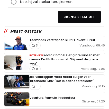
Nee, hij zal sterker terugkomen
BRENG STEM UIT
MEEST GELEZEN
Teambaas Verstappen sluit F1-avontuur uit
Vandaag, 09:45
3
Rocco Coronel ziet grote kansen met
INTERVIEW
nieuwe Red Bull-aanwinst: "Hij weet de goede
weg"
Vandaag, 17:05
0
Jos Verstappen moet hoofd buigen voor
'bijzondere' Max: "Dat is ook het probleem!"
Vandaag, 16:15
1
Vacature: Formule 1-redacteur
Gisteren, 07:20