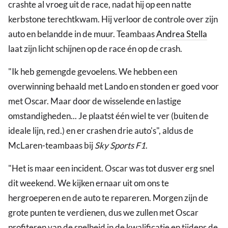
crashte al vroeg uit de race, nadat hij op een natte
kerbstone terechtkwam. Hij verloor de controle over zijn
auto en belandde in de muur. Teambaas
Andrea Stella
laat zijn licht schijnen op de race én op de crash.
"Ik heb gemengde gevoelens. We hebben een
overwinning behaald met Lando en stonden er goed voor
met Oscar. Maar door de wisselende en lastige
omstandigheden... Je plaatst één wiel te ver (buiten de
ideale lijn, red.) en er crashen drie auto's", aldus de
McLaren-teambaas bij
Sky Sports F1
.
"Het is maar een incident. Oscar was tot dusver erg snel
dit weekend. We kijken ernaar uit om ons te
hergroeperen en de auto te repareren. Morgen zijn de
grote punten te verdienen, dus we zullen met Oscar
profiteren van de snelheid in de kwalificatie en tijdens de