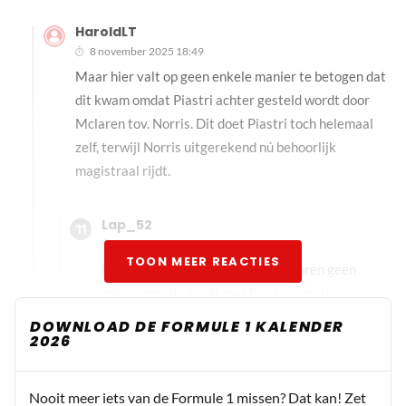
HaroldLT
8 november 2025 18:49
Maar hier valt op geen enkele manier te betogen dat
dit kwam omdat Piastri achter gesteld wordt door
Mclaren tov. Norris. Dit doet Piastri toch helemaal
zelf, terwijl Norris uitgerekend nú behoorlijk
magistraal rijdt.
Lap_52
8 november 2025 19:11
TOON MEER REACTIES
Dat zei ik ook niet. Ik zei dat McLaren geen
enkele moeite heeft met Piastri's crash.
DOWNLOAD DE FORMULE 1 KALENDER
2026
RoBoRacer
9 november 2025 00:20
Laten we wel reëel blijven aub, de stelling dat
Nooit meer iets van de Formule 1 missen? Dat kan! Zet