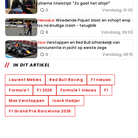
ultieme titelstrijd: "Zo gaat het altijd!"
Vandaag, 10:30
0
Woedende Piquet slaat en schopt erop
TERUGBLIK
los na knullige crash - terugblik
Vandaag, 09:00
8
Verstappen en Red Bull afhankelijk van
TECH
concurrentie in jacht op eerste zege
Vandaag, 08:15
0
IN DIT ARTIKEL
Laurent Mekies
Red Bull Racing
F1 nieuws
Formule 1
F1 2026
Formule 1 nieuws
F1
Max Verstappen
Isack Hadjar
F1 Grand Prix Barcelona 2026