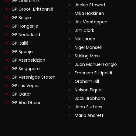
GP Oostenrijk
Jackie Stewart
GP Groot-Brittannië
Mika Häkkinen
GP België
Jos Verstappen
GP Hongarije
Jim Clark
GP Nederland
Niki Lauda
GP Italië
Nigel Mansell
GP Spanje
Stirling Moss
GP Azerbeidzjan
Juan Manuel Fangio
GP Singapore
Emerson Fittipaldi
GP Verenigde Staten
Graham Hill
GP Las Vegas
Nelson Piquet
GP Qatar
Jack Brabham
GP Abu Dhabi
John Surtees
Mario Andretti