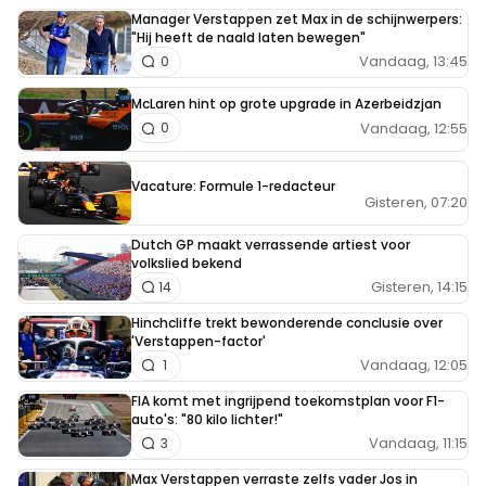
Manager Verstappen zet Max in de schijnwerpers:
"Hij heeft de naald laten bewegen"
Vandaag, 13:45
0
McLaren hint op grote upgrade in Azerbeidzjan
Vandaag, 12:55
0
Vacature: Formule 1-redacteur
Gisteren, 07:20
Dutch GP maakt verrassende artiest voor
volkslied bekend
Gisteren, 14:15
14
Hinchcliffe trekt bewonderende conclusie over
'Verstappen-factor'
Vandaag, 12:05
1
FIA komt met ingrijpend toekomstplan voor F1-
auto's: "80 kilo lichter!"
Vandaag, 11:15
3
Max Verstappen verraste zelfs vader Jos in