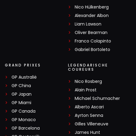
Nico Hülkenberg
Alexander Albon
Liam Lawson
Oliver Bearman
Franco Colapinto
Gabriel Bortoleto
GRAND PRIXES
LEGENDARISCHE
COUREURS
GP Australië
Nico Rosberg
GP China
Alain Prost
GP Japan
Michael Schumacher
GP Miami
Alberto Ascari
GP Canada
Ayrton Senna
GP Monaco
Gilles Villeneuve
GP Barcelona
James Hunt