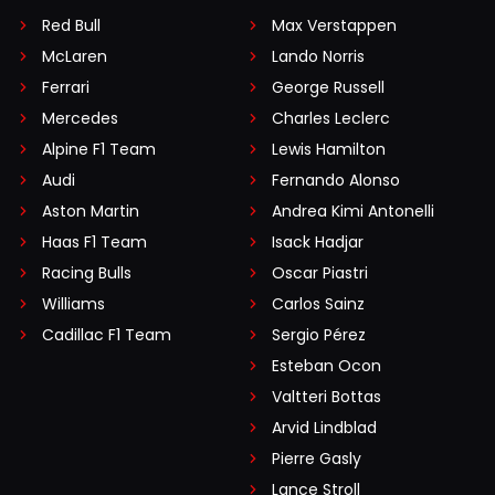
Red Bull
Max Verstappen
McLaren
Lando Norris
Ferrari
George Russell
Mercedes
Charles Leclerc
Alpine F1 Team
Lewis Hamilton
Audi
Fernando Alonso
Aston Martin
Andrea Kimi Antonelli
Haas F1 Team
Isack Hadjar
Racing Bulls
Oscar Piastri
Williams
Carlos Sainz
Cadillac F1 Team
Sergio Pérez
Esteban Ocon
Valtteri Bottas
Arvid Lindblad
Pierre Gasly
Lance Stroll