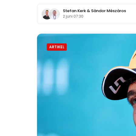
Stefan Kerk
&
Sàndor Mészáros
2 juni 07:30
ARTIKEL