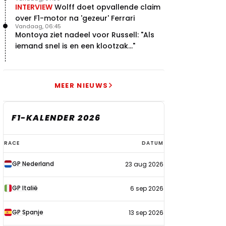
INTERVIEW
Wolff doet opvallende claim
over F1-motor na 'gezeur' Ferrari
Vandaag, 06:45
Montoya ziet nadeel voor Russell: "Als
iemand snel is en een klootzak..."
MEER NIEUWS
F1-KALENDER 2026
F1-
RACE
DATUM
kalender
GP Nederland
23 aug 2026
2026
GP Italië
6 sep 2026
GP Spanje
13 sep 2026