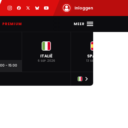
Inloggen
MEER
PREMIUM
ITALIË
SPANJE
6 SEP. 2026
13 SEP. 2026
:00
-
15:00