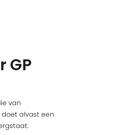
or GP
die van
s doet alvast een
ergstaat.