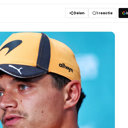
Delen
1
reactie
I