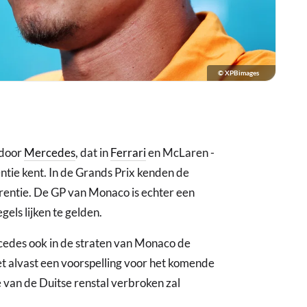
© XPBimages
 door
Mercedes
, dat in
Ferrari
en McLaren -
ntie kent. In de Grands Prix kenden de
rrentie. De GP van Monaco is echter een
els lijken te gelden.
cedes ook in de straten van Monaco de
oet alvast een voorspelling voor het komende
an de Duitse renstal verbroken zal