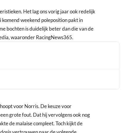
istieken. Het lag ons vorig jaar ook redelijk
ri komend weekend poleposition pakt in
 bochten is duidelijk beter dan die van de
e media, waaronder RacingNews365.
ehoopt voor Norris. De keuze voor
een grote fout. Dat hij vervolgens ook nog
akte de malaise compleet. Toch kijkt de
dosis vertrouwen naar de volgende