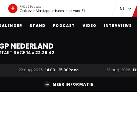
RN365 Podcast
Gedreven Verstappen is een must voor F1
KALENDER
STAND
PODCAST
VIDEO
INTERVIEWS
GP NEDERLAND
START RACE
14
22
:
28
:
40
d
Race
22 aug. 2026
14:00
-
15:00
23 aug. 2026
13
MEER INFORMATIE