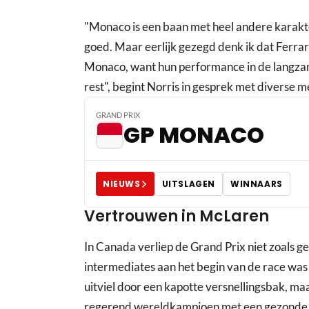
"Monaco is een baan met heel andere karakter
goed. Maar eerlijk gezegd denk ik dat Ferra
Monaco, want hun performance in de langzame
rest", begint Norris in gesprek met divers
GRAND PRIX
GP MONACO
NIEUWS
UITSLAGEN
WINNAARS
Vertrouwen in McLaren
In Canada verliep de Grand Prix niet zoals g
intermediates aan het begin van de race was 
uitviel door een kapotte versnellingsbak, ma
regerend wereldkampioen met een gezonde 