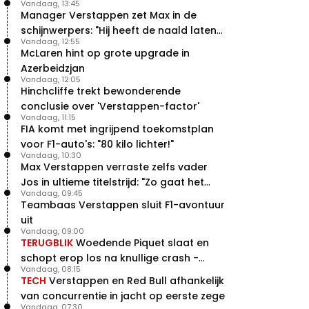
Vandaag, 13:45
Manager Verstappen zet Max in de
schijnwerpers: "Hij heeft de naald laten
Vandaag, 12:55
bewegen"
McLaren hint op grote upgrade in
Azerbeidzjan
Vandaag, 12:05
Hinchcliffe trekt bewonderende
conclusie over 'Verstappen-factor'
Vandaag, 11:15
FIA komt met ingrijpend toekomstplan
voor F1-auto's: "80 kilo lichter!"
Vandaag, 10:30
Max Verstappen verraste zelfs vader
Jos in ultieme titelstrijd: "Zo gaat het
Vandaag, 09:45
altijd!"
Teambaas Verstappen sluit F1-avontuur
uit
Vandaag, 09:00
TERUGBLIK
Woedende Piquet slaat en
schopt erop los na knullige crash -
Vandaag, 08:15
terugblik
TECH
Verstappen en Red Bull afhankelijk
van concurrentie in jacht op eerste zege
Vandaag, 07:30