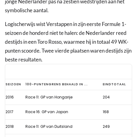
jonge Nederlander pas na zestien wedstrijden aan het
symbolische aantal.
Logischerwijs wist Verstappen in zijn eerste Formule 1-
seizoen de honderd niet te halen: de Nederlander reed
destijds in een Toro Rosso, waarmee hij in totaal 49 WK-
punten scoorde. Twee vierde plaatsen waren destijds zijn
beste resultaten.
Persoonlijk
SEIZOEN
100-PUNTENGRENS BEHAALD IN ...
EINDTOTAAL
record
2016
Race 11: GP van Hongarije
204
voor
Verstappen
2017
Race 16: GP van Japan
168
na
100ste
2018
Race 11: GP van Duitsland
249
WK-