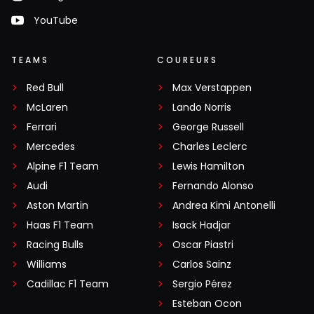
YouTube
TEAMS
COUREURS
Red Bull
Max Verstappen
McLaren
Lando Norris
Ferrari
George Russell
Mercedes
Charles Leclerc
Alpine F1 Team
Lewis Hamilton
Audi
Fernando Alonso
Aston Martin
Andrea Kimi Antonelli
Haas F1 Team
Isack Hadjar
Racing Bulls
Oscar Piastri
Williams
Carlos Sainz
Cadillac F1 Team
Sergio Pérez
Esteban Ocon