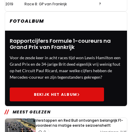
2019
Race 8: GP van Frankrijk
?
punt
van
FOTOALBUM
2019
Rapportcijfers Formule 1-coureurs na
Grand Prix van Frankrijk
Voor de zesde keer in acht races tijd won Lewis Hamilton een
Grand Prix en de 34-jarige Brit deed eigenlijk vrij weinig fout
op het Circuit Paul Ricard, maar welke cijfers hebben de
Mercedes-coureur en zijn tegenstanders gekregen?
BEKIJK HET ALBUM
MEEST GELEZEN
Verstappen en Red Bull ontvangen belangrijk F1-
voordeel na matige eerste seizoenshelft
0