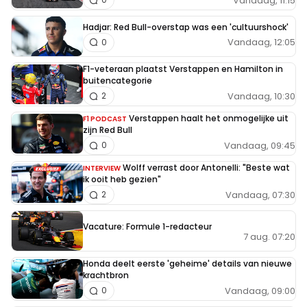
Vandaag, 11:15
Hadjar: Red Bull-overstap was een 'cultuurshock'
Vandaag, 12:05
0
F1-veteraan plaatst Verstappen en Hamilton in
buitencategorie
Vandaag, 10:30
2
Verstappen haalt het onmogelijke uit
F1 PODCAST
zijn Red Bull
Vandaag, 09:45
0
Wolff verrast door Antonelli: "Beste wat
INTERVIEW
ik ooit heb gezien"
Vandaag, 07:30
2
Vacature: Formule 1-redacteur
7 aug. 07:20
Honda deelt eerste 'geheime' details van nieuwe
krachtbron
Vandaag, 09:00
0