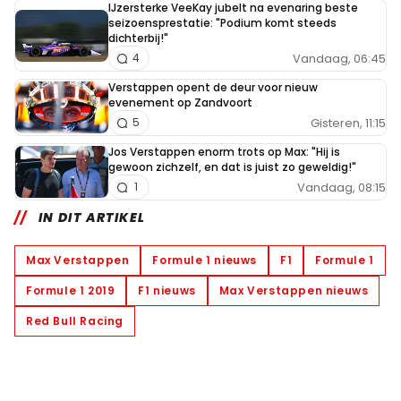
IJzersterke VeeKay jubelt na evenaring beste
seizoensprestatie: "Podium komt steeds
dichterbij!"
Vandaag, 06:45
4
Verstappen opent de deur voor nieuw
evenement op Zandvoort
Gisteren, 11:15
5
Jos Verstappen enorm trots op Max: "Hij is
gewoon zichzelf, en dat is juist zo geweldig!"
Vandaag, 08:15
1
IN DIT ARTIKEL
Max Verstappen
Formule 1 nieuws
F1
Formule 1
Formule 1 2019
F1 nieuws
Max Verstappen nieuws
Red Bull Racing