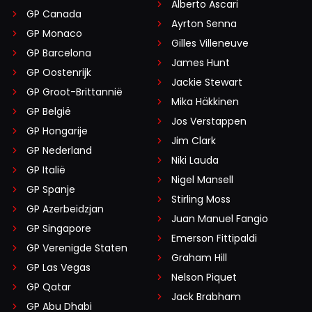
Alberto Ascari
GP Canada
Ayrton Senna
GP Monaco
Gilles Villeneuve
GP Barcelona
James Hunt
GP Oostenrijk
Jackie Stewart
GP Groot-Brittannië
Mika Häkkinen
GP België
Jos Verstappen
GP Hongarije
Jim Clark
GP Nederland
Niki Lauda
GP Italië
Nigel Mansell
GP Spanje
Stirling Moss
GP Azerbeidzjan
Juan Manuel Fangio
GP Singapore
Emerson Fittipaldi
GP Verenigde Staten
Graham Hill
GP Las Vegas
Nelson Piquet
GP Qatar
Jack Brabham
GP Abu Dhabi