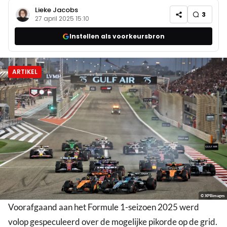
Lieke Jacobs
3
27 april 2025 15:10
Instellen als voorkeursbron
ARTIKEL
© XPBimages
Voorafgaand aan het Formule 1-seizoen 2025 werd
volop gespeculeerd over de mogelijke pikorde op de grid.