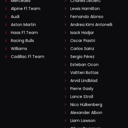
Mercedes
Charles Leclerc
Alpine F1 Team
Lewis Hamilton
Audi
Fernando Alonso
Aston Martin
Andrea Kimi Antonelli
Haas F1 Team
Isack Hadjar
Racing Bulls
Oscar Piastri
Williams
Carlos Sainz
Cadillac F1 Team
Sergio Pérez
Esteban Ocon
Valtteri Bottas
Arvid Lindblad
Pierre Gasly
Lance Stroll
Nico Hülkenberg
Alexander Albon
Liam Lawson