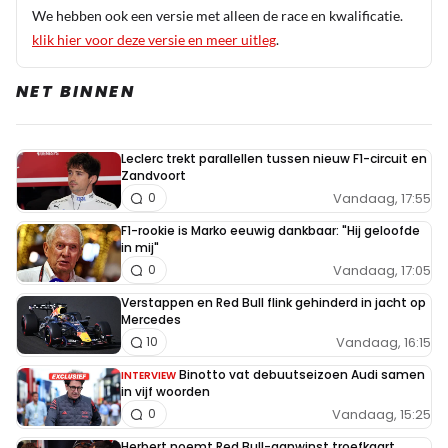
We hebben ook een versie met alleen de race en kwalificatie.
klik hier voor deze versie en meer uitleg
.
NET BINNEN
Leclerc trekt parallellen tussen nieuw F1-circuit en
Zandvoort
Vandaag, 17:55
0
F1-rookie is Marko eeuwig dankbaar: "Hij geloofde
in mij"
Vandaag, 17:05
0
Verstappen en Red Bull flink gehinderd in jacht op
Mercedes
Vandaag, 16:15
10
Binotto vat debuutseizoen Audi samen
INTERVIEW
in vijf woorden
Vandaag, 15:25
0
Herbert noemt Red Bull-aanwinst troefkaart