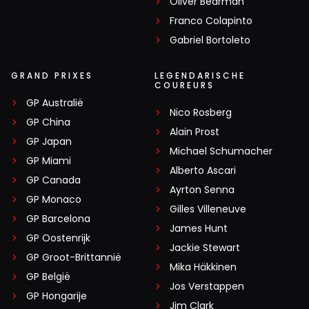
Oliver Bearman
Franco Colapinto
Gabriel Bortoleto
GRAND PRIXES
LEGENDARISCHE
COUREURS
GP Australië
Nico Rosberg
GP China
Alain Prost
GP Japan
Michael Schumacher
GP Miami
Alberto Ascari
GP Canada
Ayrton Senna
GP Monaco
Gilles Villeneuve
GP Barcelona
James Hunt
GP Oostenrijk
Jackie Stewart
GP Groot-Brittannië
Mika Häkkinen
GP België
Jos Verstappen
GP Hongarije
Jim Clark