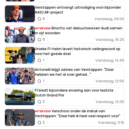
Verstappen ontvangt uitnodiging voor bijzonder
NASCAR-project
Vandaag, 09:00
0
Binotto vat debuutseizoen Audi samen
INTERVIEW
in vijf woorden
Vandaag, 15:25
0
Unieke F1-helm levert historisch veilingrecord op
voor het goede doel
Vandaag, 13:45
1
Antonelli krijgt advies van Verstappen: "Daar
hebben we het al over gehad..."
Vandaag, 12:55
1
F1 biedt bijzondere ervaring aan voor laatste
Dutch Grand Prix
Vandaag, 12:05
2
Verschoor onder de indruk van
INTERVIEW
Verstappen: "Daar heb ik heel veel respect voor"
Vandaag, 11:15
2