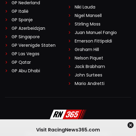
GP Nederland
Niki Lauda
GP Italië
Nigel Mansell
GP Spanje
Stirling Moss
GP Azerbeidzjan
Juan Manuel Fangio
GP Singapore
Emerson Fittipaldi
GP Verenigde Staten
Graham Hill
GP Las Vegas
Nelson Piquet
GP Qatar
Jack Brabham
GP Abu Dhabi
John Surtees
Mario Andretti
Visit RacingNews365.com
Disclaimer
Algemene voorwaarden