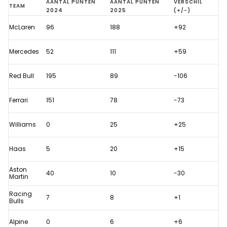
Red
AANTAL PUNTEN
AANTAL PUNTEN
VERSCHIL
TEAM
2024
2025
(+/-)
Bull
McLaren
96
188
+92
stelt
zwaar
Mercedes
52
111
+59
teleur,
McLaren
Red Bull
195
89
-106
en
Ferrari
151
78
-73
Mercedes
plussen
Williams
0
25
+25
flink
na
Haas
5
20
+15
openingsfase
Aston
40
10
-30
Martin
Racing
7
8
+1
Bulls
Alpine
0
6
+6