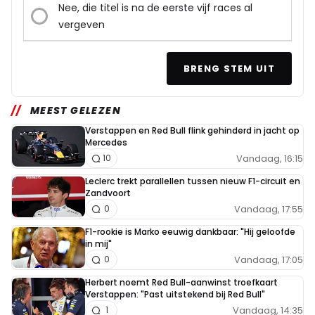
Nee, die titel is na de eerste vijf races al
vergeven
BRENG STEM UIT
MEEST GELEZEN
Verstappen en Red Bull flink gehinderd in jacht op
Mercedes
Vandaag, 16:15
10
Leclerc trekt parallellen tussen nieuw F1-circuit en
Zandvoort
Vandaag, 17:55
0
F1-rookie is Marko eeuwig dankbaar: "Hij geloofde
in mij"
Vandaag, 17:05
0
Herbert noemt Red Bull-aanwinst troefkaart
Verstappen: "Past uitstekend bij Red Bull"
Vandaag, 14:35
1