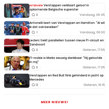
Verstappen verklaart geloof in
INTERVIEW
opkomende Belgische superster
Vandaag, 06:45
0
Antonelli leert van Verstappen en Hamilton: "Al wil
ik dat ook bereiken"
Vandaag, 06:00
1
Leclerc trekt parallellen tussen nieuw F1-circuit en
Zandvoort
Gisteren, 17:55
0
F1-rookie is Marko eeuwig dankbaar: "Hij geloofde
in mij"
Gisteren, 17:05
0
Verstappen en Red Bull flink gehinderd in jacht op
Mercedes
Gisteren, 16:15
12
MEER NIEUWS