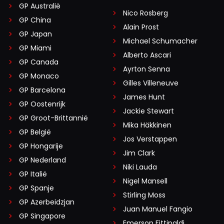
GP Australië
Nico Rosberg
GP China
Alain Prost
GP Japan
Michael Schumacher
GP Miami
Alberto Ascari
GP Canada
Ayrton Senna
GP Monaco
Gilles Villeneuve
GP Barcelona
James Hunt
GP Oostenrijk
Jackie Stewart
GP Groot-Brittannië
Mika Häkkinen
GP België
Jos Verstappen
GP Hongarije
Jim Clark
GP Nederland
Niki Lauda
GP Italië
Nigel Mansell
GP Spanje
Stirling Moss
GP Azerbeidzjan
Juan Manuel Fangio
GP Singapore
Emerson Fittipaldi