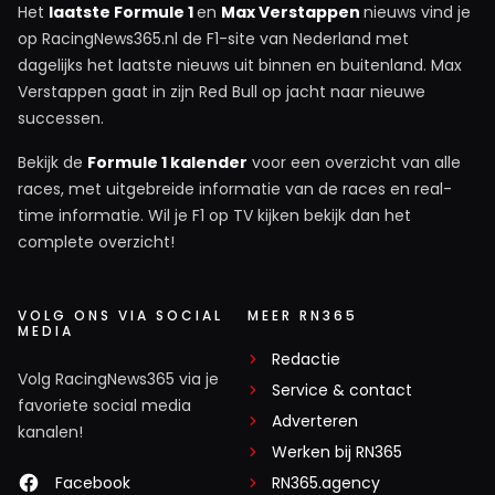
Het
laatste Formule 1
en
Max Verstappen
nieuws vind je
op RacingNews365.nl de F1-site van Nederland met
dagelijks het laatste nieuws uit binnen en buitenland. Max
Verstappen gaat in zijn Red Bull op jacht naar nieuwe
successen.
Bekijk de
Formule 1 kalender
voor een overzicht van alle
races, met uitgebreide informatie van de races en real-
time informatie. Wil je F1 op TV kijken bekijk dan het
complete overzicht!
VOLG ONS VIA SOCIAL
MEER RN365
MEDIA
Redactie
Volg RacingNews365 via je
Service & contact
favoriete social media
Adverteren
kanalen!
Werken bij RN365
Facebook
RN365.agency