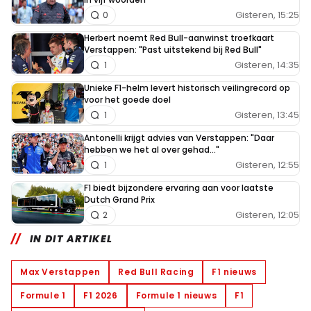
Gisteren, 15:25
0
Herbert noemt Red Bull-aanwinst troefkaart
Verstappen: "Past uitstekend bij Red Bull"
Gisteren, 14:35
1
Unieke F1-helm levert historisch veilingrecord op
voor het goede doel
Gisteren, 13:45
1
Antonelli krijgt advies van Verstappen: "Daar
hebben we het al over gehad..."
Gisteren, 12:55
1
F1 biedt bijzondere ervaring aan voor laatste
Dutch Grand Prix
Gisteren, 12:05
2
IN DIT ARTIKEL
Max Verstappen
Red Bull Racing
F1 nieuws
Formule 1
F1 2026
Formule 1 nieuws
F1