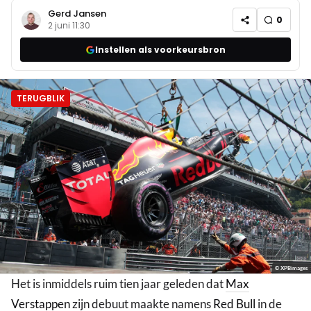
Gerd Jansen
0
2 juni 11:30
Instellen als voorkeursbron
TERUGBLIK
© XPBimages
Het is inmiddels ruim tien jaar geleden dat
Max
Verstappen
zijn debuut maakte namens
Red Bull
in de