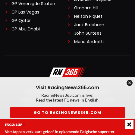
GP Verenigde Staten
Graham Hill
GP Las Vegas
Nelson Piquet
GP Qatar
Jack Brabham
GP Abu Dhabi
John Surtees
Mario Andretti
Visit RacingNews365.com
Disclaimer
Algemene voorwaarden
RacingNews365.com is live!
Privacy Policy
Created by On Your Marks
Read the latest F1 news in English.
Privacy manager
Kansspeluitingen
GO TO RACINGNEWS365.COM
© 2026 RacingNews365. Alle rechten voorbehouden
EXCLUSIEF
Don't show again
Verstappen verklaart geloof in opkomende Belgische superster