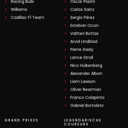
Racing Bulls
Oscar Piastri
Williams
Carlos Sainz
Cadillac F1 Team
Sergio Pérez
Esteban Ocon
Valtteri Bottas
Arvid Lindblad
Pierre Gasly
Lance Stroll
Nico Hülkenberg
Alexander Albon
Liam Lawson
Oliver Bearman
Franco Colapinto
Gabriel Bortoleto
GRAND PRIXES
LEGENDARISCHE
COUREURS