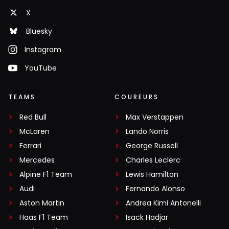
X
Bluesky
Instagram
YouTube
TEAMS
COUREURS
Red Bull
Max Verstappen
McLaren
Lando Norris
Ferrari
George Russell
Mercedes
Charles Leclerc
Alpine F1 Team
Lewis Hamilton
Audi
Fernando Alonso
Aston Martin
Andrea Kimi Antonelli
Haas F1 Team
Isack Hadjar