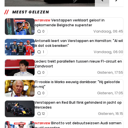
MEEST GELEZEN
Verstappen verklaart geloof in
INTERVIEW
opkomende Belgische superster
Vandaag, 06:45
0
Antonelli leert van Verstappen en Hamilton: "Al wil
ik dat ook bereiken"
Vandaag, 06:00
1
Leclerc trekt parallellen tussen nieuw F1-circuit en
Zandvoort
Gisteren, 17:55
0
F1-rookie is Marko eeuwig dankbaar: "Hij geloofde
in mij"
Gisteren, 17:05
0
Verstappen en Red Bull flink gehinderd in jacht op
Mercedes
Gisteren, 16:15
12
Binotto vat debuutseizoen Audi samen
INTERVIEW
in vijf woorden