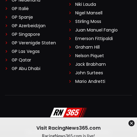
Niki Lauda
GP Italië
Nigel Mansell
GP Spanje
Stirling Moss
GP Azerbeidzjan
Juan Manuel Fangio
GP Singapore
Emerson Fittipaldi
GP Verenigde Staten
Graham Hill
GP Las Vegas
Nelson Piquet
GP Qatar
Jack Brabham
GP Abu Dhabi
John Surtees
Mario Andretti
Visit RacingNews365.com
Disclaimer
Algemene voorwaarden
RacingNews365.com is live!