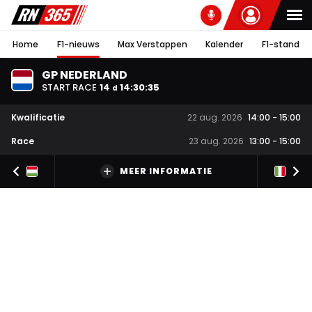
Home
F1-nieuws
Max Verstappen
Kalender
F1-stand
GP NEDERLAND
START RACE
14
14
:
30
:
34
d
Kwalificatie
22 aug. 2026
14:00
-
15:00
Race
23 aug. 2026
13:00
-
15:00
MEER INFORMATIE