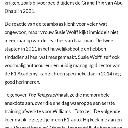
krijgen, zoals bijvoorbeeld tijdens de Grand Prix van Abu
Dhabi in 2021.
De reactie van de teambaas klonk voor velen wat
ongewoon, maar vrouw Susie Wolff kijkt inmiddels niet
meer raar op van de reacties van haar man. De twee
stapten in 2011 in het huwelijksbootje en hebben
sindsdien al heel wat meegemaakt. Susie Wolff, zelf ook
voormalig autocoureur en huidig managing director van
de F1 Academy, kan zich een specifieke dag in 2014 nog
goed herinneren.
Tegenover
The Telegraph
haalt ze die memorabele
anekdote aan, over die ene dag waarop ze een eerste
training afwerkte voor
Williams
. "Toto zei: 'De volgende
keer dat ik je zie, zit je in een F1-auto'. Hij keek me aan en
zei: 'Verpest het niet'. Maar ja, toen reed ik de baan op en