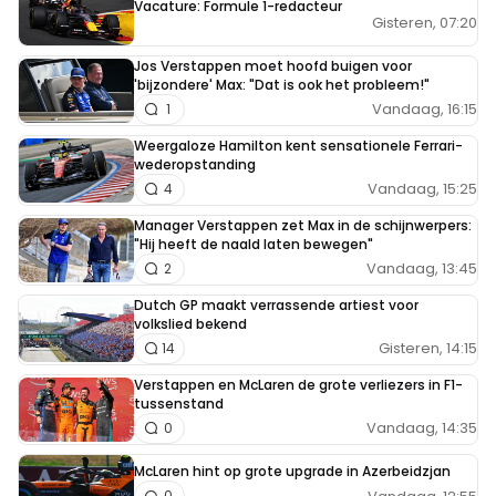
Vacature: Formule 1-redacteur
Gisteren, 07:20
Jos Verstappen moet hoofd buigen voor
'bijzondere' Max: "Dat is ook het probleem!"
Vandaag, 16:15
1
Weergaloze Hamilton kent sensationele Ferrari-
wederopstanding
Vandaag, 15:25
4
Manager Verstappen zet Max in de schijnwerpers:
"Hij heeft de naald laten bewegen"
Vandaag, 13:45
2
Dutch GP maakt verrassende artiest voor
volkslied bekend
Gisteren, 14:15
14
Verstappen en McLaren de grote verliezers in F1-
tussenstand
Vandaag, 14:35
0
McLaren hint op grote upgrade in Azerbeidzjan
0