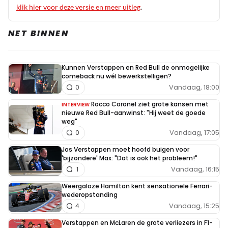
klik hier voor deze versie en meer uitleg
.
NET BINNEN
Kunnen Verstappen en Red Bull de onmogelijke
comeback nu wél bewerkstelligen?
Vandaag, 18:00
0
Rocco Coronel ziet grote kansen met
INTERVIEW
nieuwe Red Bull-aanwinst: "Hij weet de goede
weg"
Vandaag, 17:05
0
Jos Verstappen moet hoofd buigen voor
'bijzondere' Max: "Dat is ook het probleem!"
Vandaag, 16:15
1
Weergaloze Hamilton kent sensationele Ferrari-
wederopstanding
Vandaag, 15:25
4
Verstappen en McLaren de grote verliezers in F1-