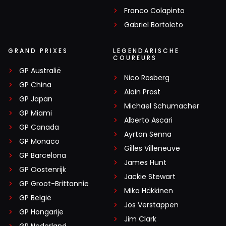
Franco Colapinto
Gabriel Bortoleto
GRAND PRIXES
LEGENDARISCHE
COUREURS
GP Australië
Nico Rosberg
GP China
Alain Prost
GP Japan
Michael Schumacher
GP Miami
Alberto Ascari
GP Canada
Ayrton Senna
GP Monaco
Gilles Villeneuve
GP Barcelona
James Hunt
GP Oostenrijk
Jackie Stewart
GP Groot-Brittannië
Mika Häkkinen
GP België
Jos Verstappen
GP Hongarije
Jim Clark
GP Nederland