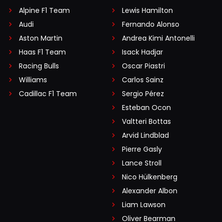
Alpine F1 Team
Lewis Hamilton
Audi
Fernando Alonso
Aston Martin
Andrea Kimi Antonelli
Haas F1 Team
Isack Hadjar
Racing Bulls
Oscar Piastri
Williams
Carlos Sainz
Cadillac F1 Team
Sergio Pérez
Esteban Ocon
Valtteri Bottas
Arvid Lindblad
Pierre Gasly
Lance Stroll
Nico Hülkenberg
Alexander Albon
Liam Lawson
Oliver Bearman