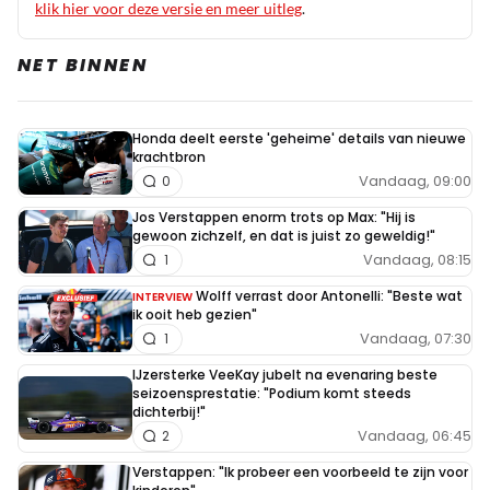
klik hier voor deze versie en meer uitleg
.
NET BINNEN
Honda deelt eerste 'geheime' details van nieuwe
krachtbron
Vandaag, 09:00
0
Jos Verstappen enorm trots op Max: "Hij is
gewoon zichzelf, en dat is juist zo geweldig!"
Vandaag, 08:15
1
Wolff verrast door Antonelli: "Beste wat
INTERVIEW
ik ooit heb gezien"
Vandaag, 07:30
1
IJzersterke VeeKay jubelt na evenaring beste
seizoensprestatie: "Podium komt steeds
dichterbij!"
Vandaag, 06:45
2
Verstappen: "Ik probeer een voorbeeld te zijn voor