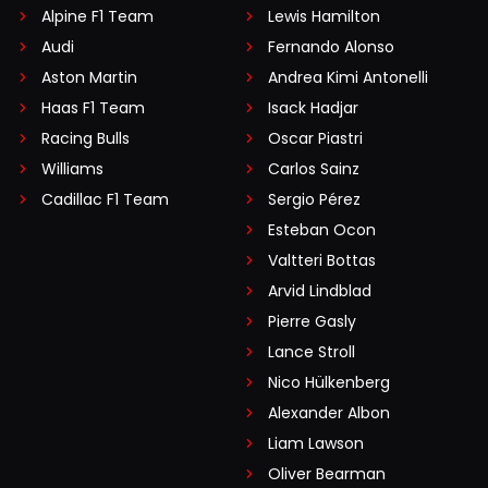
Alpine F1 Team
Lewis Hamilton
Audi
Fernando Alonso
Aston Martin
Andrea Kimi Antonelli
Haas F1 Team
Isack Hadjar
Racing Bulls
Oscar Piastri
Williams
Carlos Sainz
Cadillac F1 Team
Sergio Pérez
Esteban Ocon
Valtteri Bottas
Arvid Lindblad
Pierre Gasly
Lance Stroll
Nico Hülkenberg
Alexander Albon
Liam Lawson
Oliver Bearman