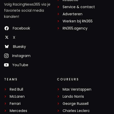
Volg RacingNews365 via je
Service & contact
favoriete social media
Adverteren
kanalen!
Werken bij RN365
Facebook
RN365.agency
X
Bluesky
Instagram
YouTube
TEAMS
COUREURS
Red Bull
Max Verstappen
McLaren
Lando Norris
Ferrari
George Russell
Mercedes
Charles Leclerc