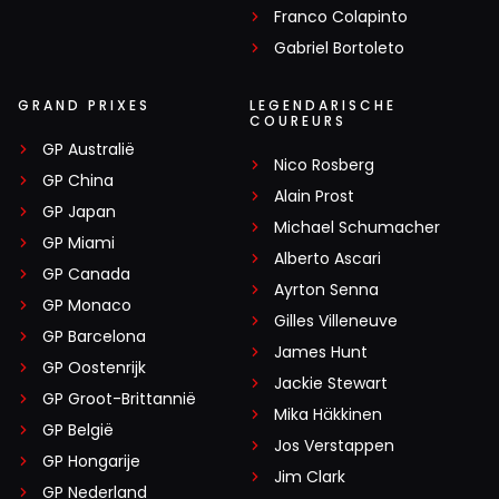
Franco Colapinto
Gabriel Bortoleto
GRAND PRIXES
LEGENDARISCHE
COUREURS
GP Australië
Nico Rosberg
GP China
Alain Prost
GP Japan
Michael Schumacher
GP Miami
Alberto Ascari
GP Canada
Ayrton Senna
GP Monaco
Gilles Villeneuve
GP Barcelona
James Hunt
GP Oostenrijk
Jackie Stewart
GP Groot-Brittannië
Mika Häkkinen
GP België
Jos Verstappen
GP Hongarije
Jim Clark
GP Nederland