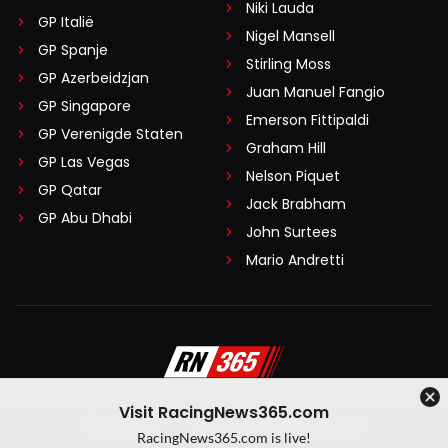
Niki Lauda
GP Italië
Nigel Mansell
GP Spanje
Stirling Moss
GP Azerbeidzjan
Juan Manuel Fangio
GP Singapore
Emerson Fittipaldi
GP Verenigde Staten
Graham Hill
GP Las Vegas
Nelson Piquet
GP Qatar
Jack Brabham
GP Abu Dhabi
John Surtees
Mario Andretti
Visit RacingNews365.com
Disclaimer
Algemene voorwaarden
RacingNews365.com is live!