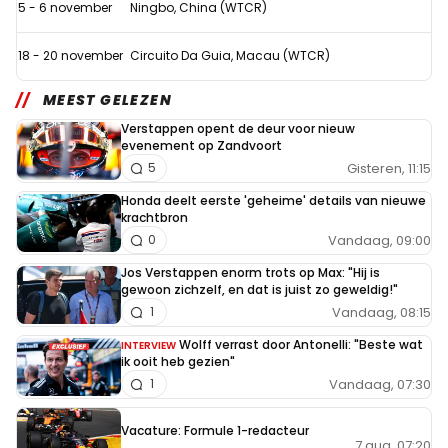
5 - 6 november
Ningbo, China (WTCR)
18 - 20 november
Circuito Da Guia, Macau (WTCR)
MEEST GELEZEN
Verstappen opent de deur voor nieuw
evenement op Zandvoort
Gisteren, 11:15
5
Honda deelt eerste 'geheime' details van nieuwe
krachtbron
Vandaag, 09:00
0
Jos Verstappen enorm trots op Max: "Hij is
gewoon zichzelf, en dat is juist zo geweldig!"
Vandaag, 08:15
1
Wolff verrast door Antonelli: "Beste wat
INTERVIEW
ik ooit heb gezien"
Vandaag, 07:30
1
Vacature: Formule 1-redacteur
7 aug. 07:20