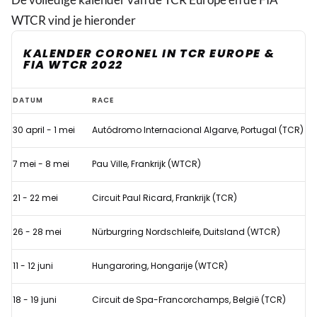
WTCR vind je hieronder
KALENDER CORONEL IN TCR EUROPE &
FIA WTCR 2022
Tom
DATUM
RACE
Coronel
30 april - 1 mei
Autódromo Internacional Algarve, Portugal (TCR)
onthult
'dubbele'
7 mei - 8 mei
Pau Ville, Frankrijk (WTCR)
raceplannen
voor
21 - 22 mei
Circuit Paul Ricard, Frankrijk (TCR)
2022
26 - 28 mei
Nürburgring Nordschleife, Duitsland (WTCR)
11 - 12 juni
Hungaroring, Hongarije (WTCR)
18 - 19 juni
Circuit de Spa-Francorchamps, België (TCR)