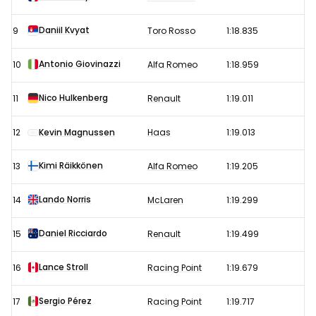
Daniil Kvyat
9
Toro Rosso
1:18.835
Antonio Giovinazzi
10
Alfa Romeo
1:18.959
Nico Hulkenberg
11
Renault
1:19.011
12
Kevin Magnussen
Haas
1:19.013
Kimi Räikkönen
13
Alfa Romeo
1:19.205
Lando Norris
14
McLaren
1:19.299
Daniel Ricciardo
15
Renault
1:19.499
Lance Stroll
16
Racing Point
1:19.679
Sergio Pérez
17
Racing Point
1:19.717