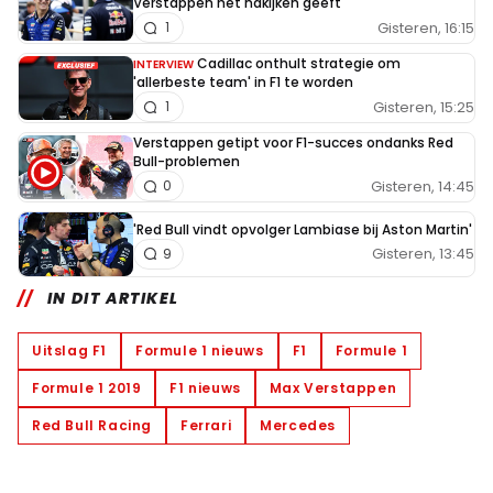
Verstappen het nakijken geeft
Gisteren, 16:15
1
Cadillac onthult strategie om
INTERVIEW
'allerbeste team' in F1 te worden
Gisteren, 15:25
1
Verstappen getipt voor F1-succes ondanks Red
Bull-problemen
Gisteren, 14:45
0
'Red Bull vindt opvolger Lambiase bij Aston Martin'
Gisteren, 13:45
9
IN DIT ARTIKEL
Uitslag F1
Formule 1 nieuws
F1
Formule 1
Formule 1 2019
F1 nieuws
Max Verstappen
Red Bull Racing
Ferrari
Mercedes