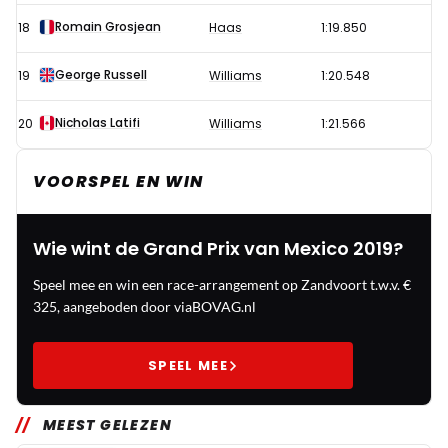
Romain Grosjean
18
Haas
1:19.850
George Russell
19
Williams
1:20.548
Nicholas Latifi
20
Williams
1:21.566
VOORSPEL EN WIN
Wie wint de Grand Prix van Mexico 2019?
Speel mee en win een race-arrangement op Zandvoort t.w.v. €
325, aangeboden door viaBOVAG.nl
SPEEL MEE
MEEST GELEZEN