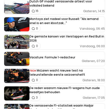
Dutch GP maakt verrassende artiest voor
volkslied bekend
Gisteren, 14:15
16
Montoya ziet nadeel voor Russell: "Als iemand
snel is en een klootzak..."
Vandaag, 06:45
0
De gemiste kansen van Verstappen en Red Bull in
2026
Vandaag, 06:00
0
Vacature: Formule 1-redacteur
Gisteren, 07:20
McLaren wacht nieuwe test na
TECH
teleurstellende eerste seizoenshelft
Gisteren, 18:00
0
De reden waarom nieuwe F1-wagens hun oude
kwaaltjes behouden
Gisteren, 17:05
3
De verrassende F1-statistiek waarin Hadjar