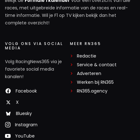
Bekijk de
Formule 1 kalender
voor een overzicht van alle
races, met uitgebreide informatie van de races en real-
time informatie. Wil je F1 op TV kijken bekijk dan het
complete overzicht!
VOLG ONS VIA SOCIAL
MEER RN365
MEDIA
Redactie
Volg RacingNews365 via je
Service & contact
favoriete social media
Adverteren
kanalen!
Werken bij RN365
Facebook
RN365.agency
X
Bluesky
Instagram
YouTube