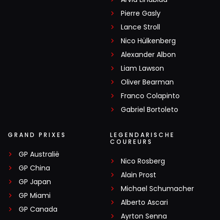
Pierre Gasly
Lance Stroll
Nico Hülkenberg
Alexander Albon
Liam Lawson
Oliver Bearman
Franco Colapinto
Gabriel Bortoleto
GRAND PRIXES
LEGENDARISCHE
COUREURS
GP Australië
Nico Rosberg
GP China
Alain Prost
GP Japan
Michael Schumacher
GP Miami
Alberto Ascari
GP Canada
Ayrton Senna