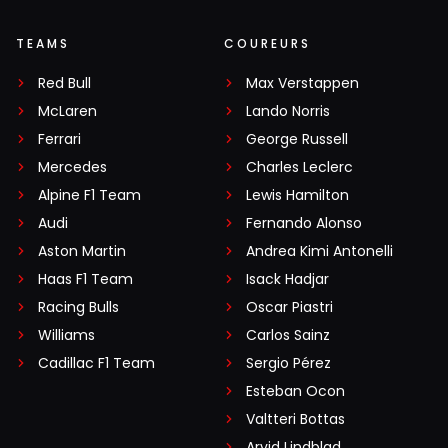
TEAMS
COUREURS
Red Bull
Max Verstappen
McLaren
Lando Norris
Ferrari
George Russell
Mercedes
Charles Leclerc
Alpine F1 Team
Lewis Hamilton
Audi
Fernando Alonso
Aston Martin
Andrea Kimi Antonelli
Haas F1 Team
Isack Hadjar
Racing Bulls
Oscar Piastri
Williams
Carlos Sainz
Cadillac F1 Team
Sergio Pérez
Esteban Ocon
Valtteri Bottas
Arvid Lindblad