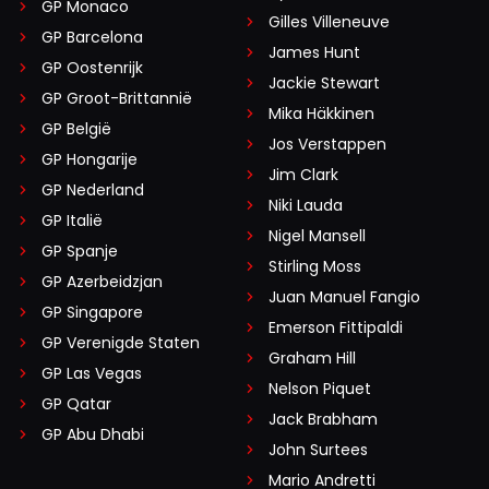
GP Monaco
Gilles Villeneuve
GP Barcelona
James Hunt
GP Oostenrijk
Jackie Stewart
GP Groot-Brittannië
Mika Häkkinen
GP België
Jos Verstappen
GP Hongarije
Jim Clark
GP Nederland
Niki Lauda
GP Italië
Nigel Mansell
GP Spanje
Stirling Moss
GP Azerbeidzjan
Juan Manuel Fangio
GP Singapore
Emerson Fittipaldi
GP Verenigde Staten
Graham Hill
GP Las Vegas
Nelson Piquet
GP Qatar
Jack Brabham
GP Abu Dhabi
John Surtees
Mario Andretti