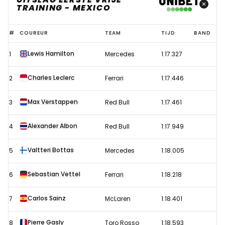
TRAINING - MEXICO
Uitslag
#
COUREUR
TEAM
TIJD
BAND
eerste
Lewis Hamilton
1
Mercedes
1:17.327
vrije
training
Charles Leclerc
2
Ferrari
1:17.446
Formule
1
Max Verstappen
3
Red Bull
1:17.461
GP
Alexander Albon
4
Red Bull
1:17.949
Mexico
2019
Valtteri Bottas
5
Mercedes
1:18.005
Sebastian Vettel
6
Ferrari
1:18.218
Carlos Sainz
7
McLaren
1:18.401
Pierre Gasly
8
Toro Rosso
1:18.593