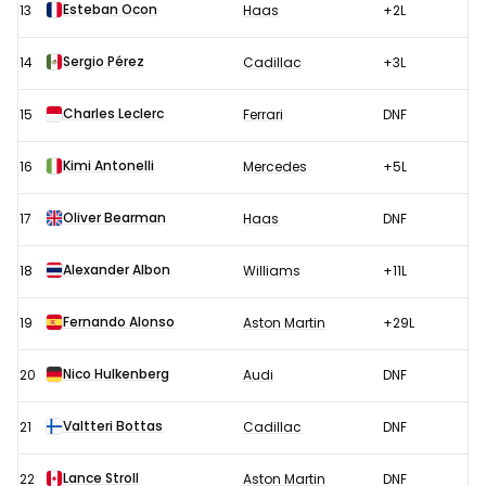
Esteban Ocon
13
Haas
+2L
Sergio Pérez
14
Cadillac
+3L
Charles Leclerc
15
Ferrari
DNF
Kimi Antonelli
16
Mercedes
+5L
Oliver Bearman
17
Haas
DNF
Alexander Albon
18
Williams
+11L
Fernando Alonso
19
Aston Martin
+29L
Nico Hulkenberg
20
Audi
DNF
Valtteri Bottas
21
Cadillac
DNF
Lance Stroll
22
Aston Martin
DNF