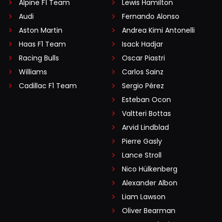
Alpine F1 Team
Lewis Hamilton
Audi
Fernando Alonso
Aston Martin
Andrea Kimi Antonelli
Haas F1 Team
Isack Hadjar
Racing Bulls
Oscar Piastri
Williams
Carlos Sainz
Cadillac F1 Team
Sergio Pérez
Esteban Ocon
Valtteri Bottas
Arvid Lindblad
Pierre Gasly
Lance Stroll
Nico Hülkenberg
Alexander Albon
Liam Lawson
Oliver Bearman