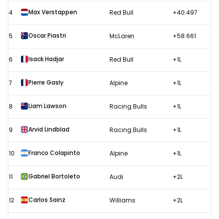
Max Verstappen
4
Red Bull
+40.497
Oscar Piastri
5
McLaren
+58.661
Isack Hadjar
6
Red Bull
+1L
Pierre Gasly
7
Alpine
+1L
Liam Lawson
8
Racing Bulls
+1L
Arvid Lindblad
9
Racing Bulls
+1L
Franco Colapinto
10
Alpine
+1L
Gabriel Bortoleto
11
Audi
+2L
Carlos Sainz
12
Williams
+2L