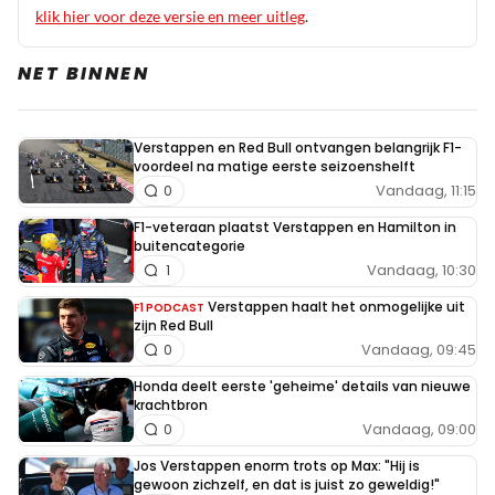
klik hier voor deze versie en meer uitleg
.
NET BINNEN
Verstappen en Red Bull ontvangen belangrijk F1-
voordeel na matige eerste seizoenshelft
Vandaag, 11:15
0
F1-veteraan plaatst Verstappen en Hamilton in
buitencategorie
Vandaag, 10:30
1
Verstappen haalt het onmogelijke uit
F1 PODCAST
zijn Red Bull
Vandaag, 09:45
0
Honda deelt eerste 'geheime' details van nieuwe
krachtbron
Vandaag, 09:00
0
Jos Verstappen enorm trots op Max: "Hij is
gewoon zichzelf, en dat is juist zo geweldig!"