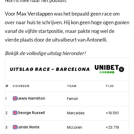
Norris mee naar het podium.
Voor
Max Verstappen
was het bepaald geen race om
over naar huis te schrijven. Hij kon geen hoge ogen gooien
vanaf de vijfde startpositie, maar pakte nog wel de
vierde plaats door de uitvalbeurt van Antonelli.
Bekijk de volledige uitslag hieronder!
UITSLAG RACE - BARCELONA
Uitslag
#
COUREUR
TEAM
TIJD
race
Lewis Hamilton
1
Ferrari
F1
GP
George Russell
2
Mercedes
+19.561
Barcelona
2026
Lando Norris
3
McLaren
+23.719