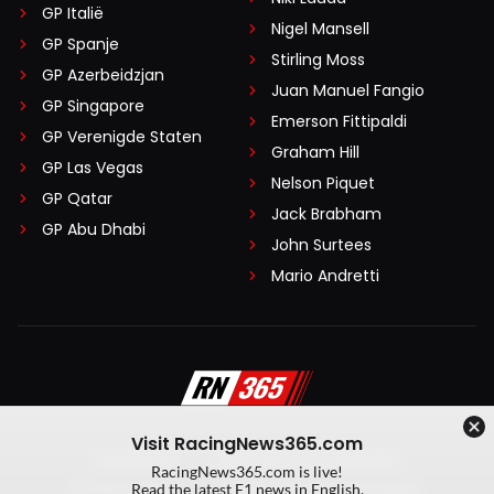
GP Italië
Nigel Mansell
GP Spanje
Stirling Moss
GP Azerbeidzjan
Juan Manuel Fangio
GP Singapore
Emerson Fittipaldi
GP Verenigde Staten
Graham Hill
GP Las Vegas
Nelson Piquet
GP Qatar
Jack Brabham
GP Abu Dhabi
John Surtees
Mario Andretti
Visit RacingNews365.com
Disclaimer
Algemene voorwaarden
RacingNews365.com is live!
Privacy Policy
Created by On Your Marks
Read the latest F1 news in English.