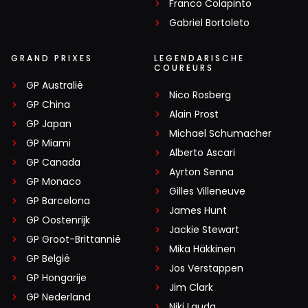
Franco Colapinto
Gabriel Bortoleto
GRAND PRIXES
LEGENDARISCHE
COUREURS
GP Australië
Nico Rosberg
GP China
Alain Prost
GP Japan
Michael Schumacher
GP Miami
Alberto Ascari
GP Canada
Ayrton Senna
GP Monaco
Gilles Villeneuve
GP Barcelona
James Hunt
GP Oostenrijk
Jackie Stewart
GP Groot-Brittannië
Mika Häkkinen
GP België
Jos Verstappen
GP Hongarije
Jim Clark
GP Nederland
Niki Lauda