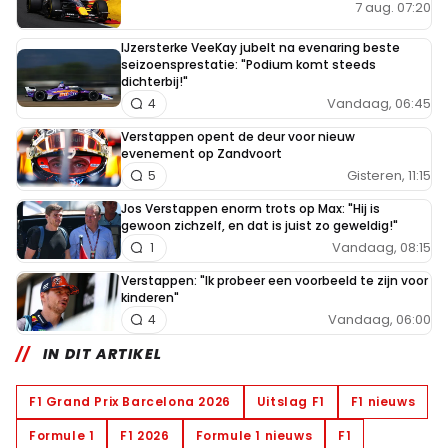
7 aug. 07:20
IJzersterke VeeKay jubelt na evenaring beste
seizoensprestatie: "Podium komt steeds
dichterbij!"
Vandaag, 06:45
4
Verstappen opent de deur voor nieuw
evenement op Zandvoort
Gisteren, 11:15
5
Jos Verstappen enorm trots op Max: "Hij is
gewoon zichzelf, en dat is juist zo geweldig!"
Vandaag, 08:15
1
Verstappen: "Ik probeer een voorbeeld te zijn voor
kinderen"
Vandaag, 06:00
4
IN DIT ARTIKEL
F1 Grand Prix Barcelona 2026
Uitslag F1
F1 nieuws
Formule 1
F1 2026
Formule 1 nieuws
F1