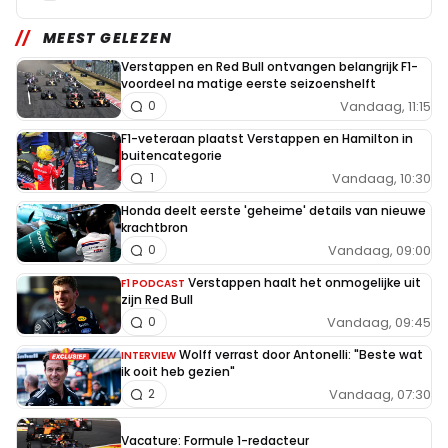
MEEST GELEZEN
Verstappen en Red Bull ontvangen belangrijk F1-
voordeel na matige eerste seizoenshelft
Vandaag, 11:15
0
F1-veteraan plaatst Verstappen en Hamilton in
buitencategorie
Vandaag, 10:30
1
Honda deelt eerste 'geheime' details van nieuwe
krachtbron
Vandaag, 09:00
0
Verstappen haalt het onmogelijke uit
F1 PODCAST
zijn Red Bull
Vandaag, 09:45
0
Wolff verrast door Antonelli: "Beste wat
INTERVIEW
ik ooit heb gezien"
Vandaag, 07:30
2
Vacature: Formule 1-redacteur