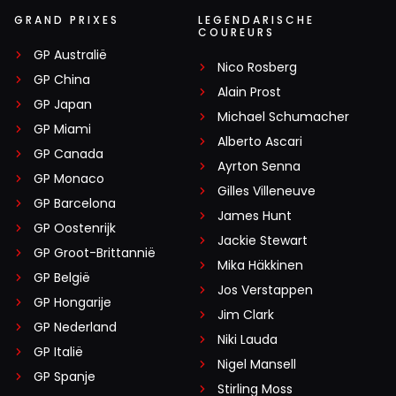
GRAND PRIXES
LEGENDARISCHE
COUREURS
GP Australië
Nico Rosberg
GP China
Alain Prost
GP Japan
Michael Schumacher
GP Miami
Alberto Ascari
GP Canada
Ayrton Senna
GP Monaco
Gilles Villeneuve
GP Barcelona
James Hunt
GP Oostenrijk
Jackie Stewart
GP Groot-Brittannië
Mika Häkkinen
GP België
Jos Verstappen
GP Hongarije
Jim Clark
GP Nederland
Niki Lauda
GP Italië
Nigel Mansell
GP Spanje
Stirling Moss