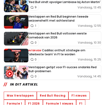
'Red Bull vindt opvolger Lambiase bij Aston Martin'
Vandaag, 13:45
9
Verstappen en Red Bull beginnen tweede
seizoenshelft met achterstand
Vandaag, 12:55
1
Verstappen en Red Bull voltooien eerste
comeback van 2026
Vandaag, 10:30
0
Cadillac onthult strategie om
INTERVIEW
'allerbeste team' in F1 te worden
Vandaag, 15:25
0
Verstappen getipt voor F1-succes ondanks Red
Bull-problemen
Vandaag, 14:45
0
IN DIT ARTIKEL
Max Verstappen
Red Bull Racing
F1 nieuws
Formule 1
F1 2026
Formule 1 nieuws
F1