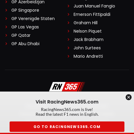
GP Azerbeidzjan
Juan Manuel Fangio
GP Singapore
Emerson Fittipaldi
GP Verenigde Staten
Graham Hill
GP Las Vegas
Nelson Piquet
GP Qatar
Jack Brabham
GP Abu Dhabi
John Surtees
Mario Andretti
Visit RacingNews365.com
Disclaimer
Algemene voorwaarden
RacingNews365.com is live!
Privacy Policy
Created by On Your Marks
Read the latest F1 news in English.
Privacy manager
Kansspeluitingen
GO TO RACINGNEWS365.COM