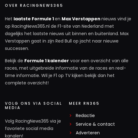
OVER RACINGNEWS365
Het
laatste Formule 1
en
Max Verstappen
nieuws vind je
op RacingNews365.nl de F1-site van Nederland met
dagelijks het laatste nieuws uit binnen en buitenland. Max
Verstappen gaat in zijn Red Bull op jacht naar nieuwe
successen.
Bekijk de
Formule 1 kalender
voor een overzicht van alle
races, met uitgebreide informatie van de races en real-
time informatie. Wil je F1 op TV kijken bekijk dan het
complete overzicht!
VOLG ONS VIA SOCIAL
MEER RN365
MEDIA
Redactie
Volg RacingNews365 via je
Service & contact
favoriete social media
Adverteren
kanalen!