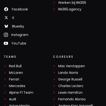
Werken bij RN365
Facebook
RN365.agency
X
Bluesky
Instagram
YouTube
TEAMS
COUREURS
Red Bull
Max Verstappen
McLaren
Lando Norris
Ferrari
George Russell
Mercedes
Charles Leclerc
Alpine F1 Team
Lewis Hamilton
Audi
Fernando Alonso
Aston Martin
Andrea Kimi Antonelli