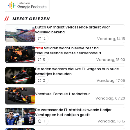
MEEST GELEZEN
Dutch GP maakt verrassende artiest voor
volkslied bekend
Vandaag, 14:15
12
McLaren wacht nieuwe test na
TECH
teleurstellende eerste seizoenshelft
Vandaag, 18:00
0
De reden waarom nieuwe F1-wagens hun oude
kwaaltjes behouden
Vandaag, 17:05
2
Vacature: Formule 1-redacteur
Vandaag, 07:20
De verrassende F1-statistiek waarin Hadjar
Verstappen het nakijken geeft
Vandaag, 16:15
1