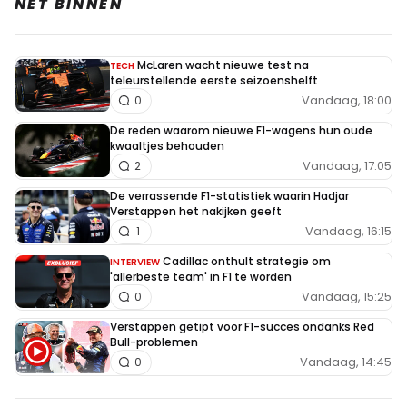
NET BINNEN
McLaren wacht nieuwe test na
TECH
teleurstellende eerste seizoenshelft
Vandaag, 18:00
0
De reden waarom nieuwe F1-wagens hun oude
kwaaltjes behouden
Vandaag, 17:05
2
De verrassende F1-statistiek waarin Hadjar
Verstappen het nakijken geeft
Vandaag, 16:15
1
Cadillac onthult strategie om
INTERVIEW
'allerbeste team' in F1 te worden
Vandaag, 15:25
0
Verstappen getipt voor F1-succes ondanks Red
Bull-problemen
Vandaag, 14:45
0