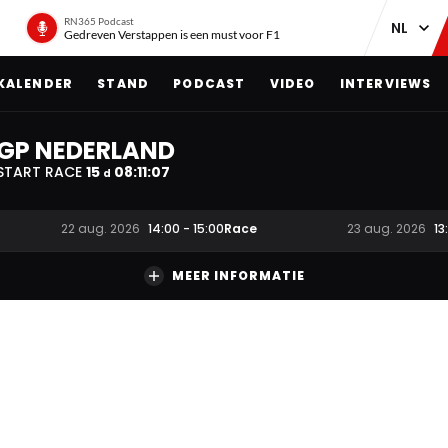
RN365 Podcast
Gedreven Verstappen is een must voor F1
KALENDER
STAND
PODCAST
VIDEO
INTERVIEWS
GP NEDERLAND
START RACE
15
08
:
11
:
06
d
Race
22 aug. 2026
14:00
-
15:00
23 aug. 2026
13
MEER INFORMATIE