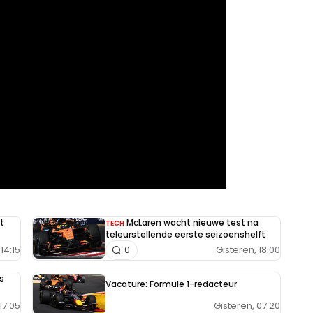
t
McLaren wacht nieuwe test na
TECH
teleurstellende eerste seizoenshelft
14:15
Gisteren, 18:00
0
s
Vacature: Formule 1-redacteur
Gisteren, 07:20
17:05