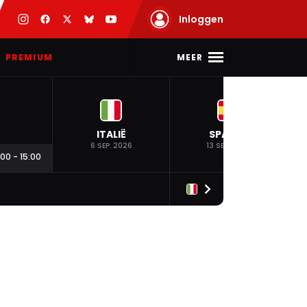
Inloggen
MEER
PREMIUM
ITALIË
SPANJE
6 SEP. 2026
13 SEP. 2026
:00
-
15:00