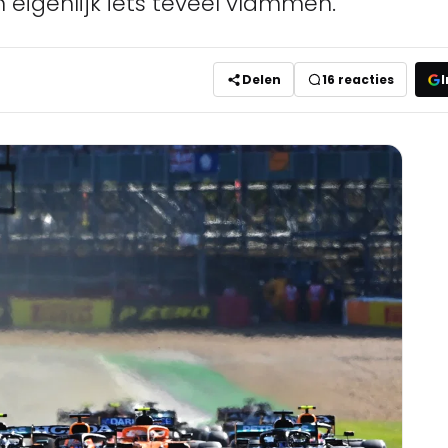
eigenlijk iets teveel vlammen.
Delen
16
reacties
I