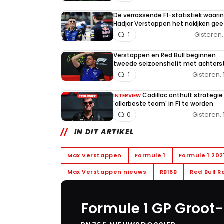
De verrassende F1-statistiek waarin
Hadjar Verstappen het nakijken gee
Gisteren, 
1
Verstappen en Red Bull beginnen
tweede seizoenshelft met achters
Gisteren, 
1
Cadillac onthult strategi
INTERVIEW
'allerbeste team' in F1 te worden
Gisteren, 
0
IN DIT ARTIKEL
Max Verstappen
Formule 1
Formule 1 202
Max Verstappen nieuws
RB16B
Red Bull R
Formule 1 GP Groot-