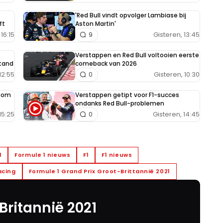
'Red Bull vindt opvolger Lambiase bij
ft
Aston Martin'
16:15
Gisteren, 13:45
9
Verstappen en Red Bull voltooien eerste
tand
comeback van 2026
12:55
Gisteren, 10:30
0
e om
Verstappen getipt voor F1-succes
ondanks Red Bull-problemen
15:25
Gisteren, 14:45
0
1
Formule 1 nieuws
F1
F1 nieuws
acing
Formule 1 Grand Prix Groot-Brittannië 2021
Britannië 2021