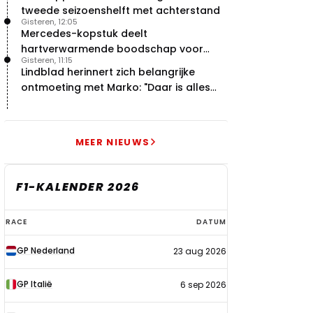
tweede seizoenshelft met achterstand
Gisteren, 12:05
Mercedes-kopstuk deelt
hartverwarmende boodschap voor
Gisteren, 11:15
overstap naar Red Bull
Lindblad herinnert zich belangrijke
ontmoeting met Marko: "Daar is alles
echt begonnen"
MEER NIEUWS
F1-KALENDER 2026
F1-
RACE
DATUM
kalender
GP Nederland
23 aug 2026
2026
GP Italië
6 sep 2026