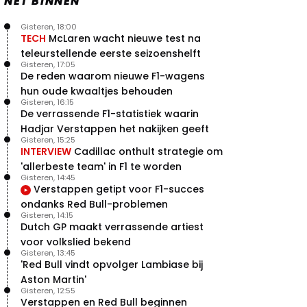
NET BINNEN
Gisteren, 18:00
TECH
McLaren wacht nieuwe test na
teleurstellende eerste seizoenshelft
Gisteren, 17:05
De reden waarom nieuwe F1-wagens
hun oude kwaaltjes behouden
Gisteren, 16:15
De verrassende F1-statistiek waarin
Hadjar Verstappen het nakijken geeft
Gisteren, 15:25
INTERVIEW
Cadillac onthult strategie om
'allerbeste team' in F1 te worden
Gisteren, 14:45
Verstappen getipt voor F1-succes
ondanks Red Bull-problemen
Gisteren, 14:15
Dutch GP maakt verrassende artiest
voor volkslied bekend
Gisteren, 13:45
'Red Bull vindt opvolger Lambiase bij
Aston Martin'
Gisteren, 12:55
Verstappen en Red Bull beginnen