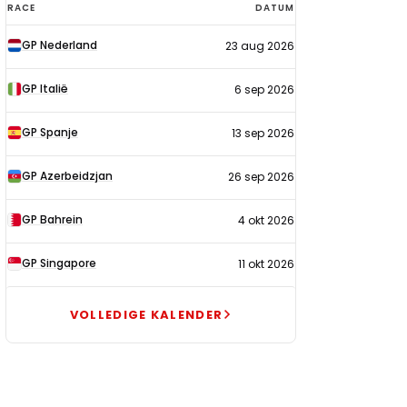
F1-
RACE
DATUM
kalender
GP Nederland
23 aug 2026
2026
GP Italië
6 sep 2026
GP Spanje
13 sep 2026
GP Azerbeidzjan
26 sep 2026
GP Bahrein
4 okt 2026
GP Singapore
11 okt 2026
VOLLEDIGE KALENDER