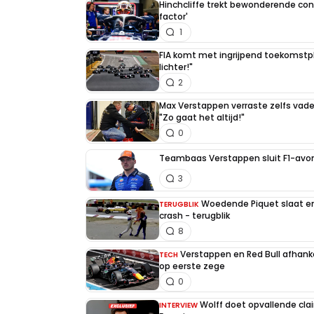
Hinchcliffe trekt bewonderende con
factor'
1
FIA komt met ingrijpend toekomstpla
lichter!"
2
Max Verstappen verraste zelfs vader 
"Zo gaat het altijd!"
0
Teambaas Verstappen sluit F1-avon
3
Woedende Piquet slaat en 
TERUGBLIK
crash - terugblik
8
Verstappen en Red Bull afhankel
TECH
op eerste zege
0
Wolff doet opvallende cla
INTERVIEW