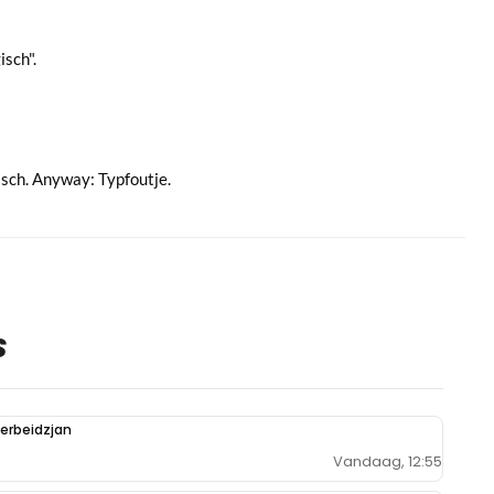
isch".
isch. Anyway: Typfoutje.
S
zerbeidzjan
Vandaag, 12:55