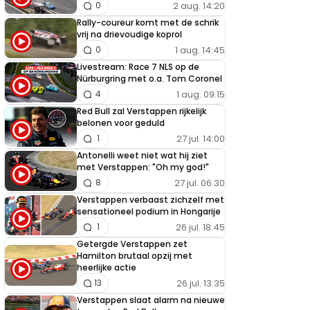
2 aug. 14:20
0
Rally-coureur komt met de schrik
vrij na drievoudige koprol
1 aug. 14:45
0
Livestream: Race 7 NLS op de
Nürburgring met o.a. Tom Coronel
1 aug. 09:15
4
Red Bull zal Verstappen rijkelijk
belonen voor geduld
27 jul. 14:00
1
Antonelli weet niet wat hij ziet
met Verstappen: "Oh my god!"
27 jul. 06:30
8
Verstappen verbaast zichzelf met
sensationeel podium in Hongarije
26 jul. 18:45
1
Getergde Verstappen zet
Hamilton brutaal opzij met
heerlijke actie
26 jul. 13:35
13
Verstappen slaat alarm na nieuwe