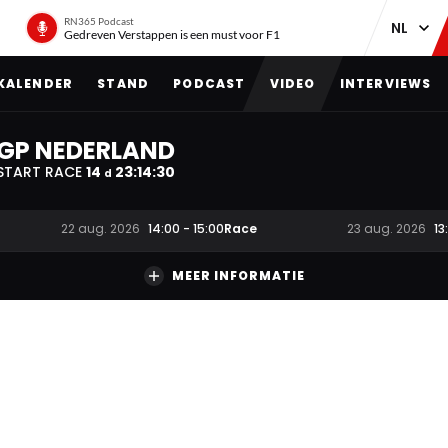
RN365 Podcast
Gedreven Verstappen is een must voor F1
KALENDER
STAND
PODCAST
VIDEO
INTERVIEWS
GP NEDERLAND
START RACE
14
23
:
14
:
29
d
Race
22 aug. 2026
14:00
-
15:00
23 aug. 2026
13
MEER INFORMATIE