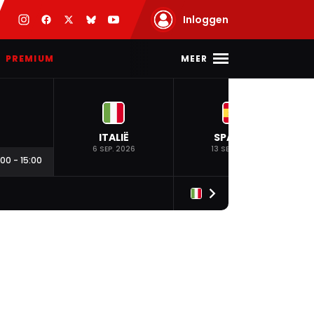
Inloggen
MEER
PREMIUM
ITALIË
SPANJE
6 SEP. 2026
13 SEP. 2026
:00
-
15:00