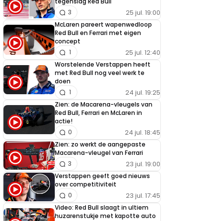
tegenslag Red Bull
25 jul. 19:00
3
McLaren pareert wapenwedloop
Red Bull en Ferrari met eigen
concept
25 jul. 12:40
1
Worstelende Verstappen heeft
met Red Bull nog veel werk te
doen
24 jul. 19:25
1
Zien: de Macarena-vleugels van
Red Bull, Ferrari en McLaren in
actie!
24 jul. 18:45
0
Zien: zo werkt de aangepaste
Macarena-vleugel van Ferrari
23 jul. 19:00
3
Verstappen geeft goed nieuws
over competitiviteit
23 jul. 17:45
0
Video: Red Bull slaagt in ultiem
huzarenstukje met kapotte auto