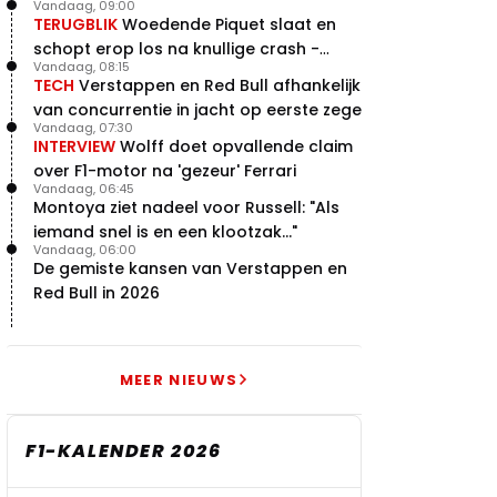
Vandaag, 09:00
TERUGBLIK
Woedende Piquet slaat en
schopt erop los na knullige crash -
Vandaag, 08:15
terugblik
TECH
Verstappen en Red Bull afhankelijk
van concurrentie in jacht op eerste zege
Vandaag, 07:30
INTERVIEW
Wolff doet opvallende claim
over F1-motor na 'gezeur' Ferrari
Vandaag, 06:45
Montoya ziet nadeel voor Russell: "Als
iemand snel is en een klootzak..."
Vandaag, 06:00
De gemiste kansen van Verstappen en
Red Bull in 2026
MEER NIEUWS
F1-KALENDER 2026