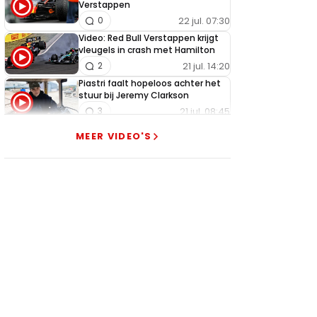
Verstappen
22 jul. 07:30
0
Video: Red Bull Verstappen krijgt
vleugels in crash met Hamilton
21 jul. 14:20
2
Piastri faalt hopeloos achter het
stuur bij Jeremy Clarkson
21 jul. 08:45
3
Red Bull lijkt hardnekkig lek nu
MEER VIDEO'S
boven te hebben
20 jul. 15:15
2