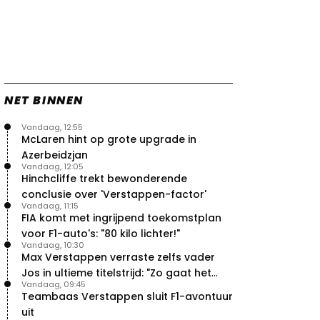
NET BINNEN
Vandaag, 12:55
McLaren hint op grote upgrade in
Azerbeidzjan
Vandaag, 12:05
Hinchcliffe trekt bewonderende
conclusie over 'Verstappen-factor'
Vandaag, 11:15
FIA komt met ingrijpend toekomstplan
voor F1-auto's: "80 kilo lichter!"
Vandaag, 10:30
Max Verstappen verraste zelfs vader
Jos in ultieme titelstrijd: "Zo gaat het
Vandaag, 09:45
altijd!"
Teambaas Verstappen sluit F1-avontuur
uit