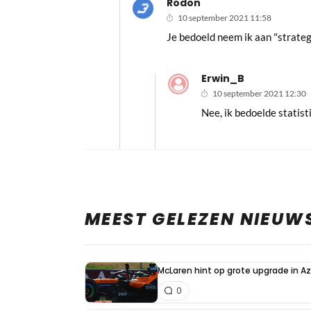
Rodon
10 september 2021 11:58
Je bedoeld neem ik aan "strateg
Erwin_B
10 september 2021 12:30
Nee, ik bedoelde statist
MEEST GELEZEN NIEUW
McLaren hint op grote upgrade in A
0