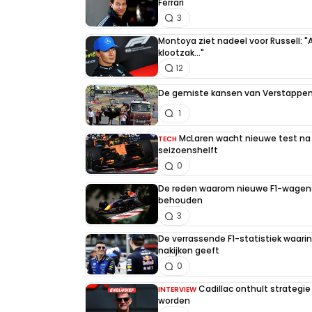
Ferrari
3
Montoya ziet nadeel voor Russell: "
klootzak..."
12
De gemiste kansen van Verstappen 
1
McLaren wacht nieuwe test na 
TECH
seizoenshelft
0
De reden waarom nieuwe F1-wagens
behouden
3
De verrassende F1-statistiek waari
nakijken geeft
0
Cadillac onthult strategie
INTERVIEW
worden