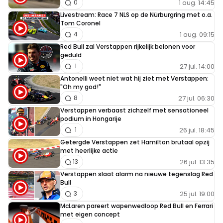
1 aug. 14:45
0
Livestream: Race 7 NLS op de Nürburgring met o.a.
Tom Coronel
1 aug. 09:15
4
Red Bull zal Verstappen rijkelijk belonen voor
geduld
27 jul. 14:00
1
Antonelli weet niet wat hij ziet met Verstappen:
"Oh my god!"
27 jul. 06:30
8
Verstappen verbaast zichzelf met sensationeel
podium in Hongarije
26 jul. 18:45
1
Getergde Verstappen zet Hamilton brutaal opzij
met heerlijke actie
26 jul. 13:35
13
Verstappen slaat alarm na nieuwe tegenslag Red
Bull
25 jul. 19:00
3
McLaren pareert wapenwedloop Red Bull en Ferrari
met eigen concept