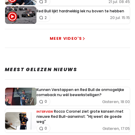
21 jul. 08:45
3
Red Bull lijkt hardnekkig lek nu boven te hebben
20 jul. 15:15
2
MEER VIDEO'S
MEEST GELEZEN NIEUWS
Kunnen Verstappen en Red Bull de onmogelijke
comeback nu wél bewerkstelligen?
Gisteren, 18:00
0
Rocco Coronel ziet grote kansen met
INTERVIEW
nieuwe Red Bull-aanwinst: "Hij weet de goede
weg"
Gisteren, 17:05
0