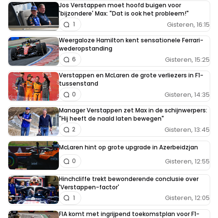
Jos Verstappen moet hoofd buigen voor
'bijzondere' Max: "Dat is ook het probleem!"
Gisteren, 16:15
1
Weergaloze Hamilton kent sensationele Ferrari-
wederopstanding
Gisteren, 15:25
6
Verstappen en McLaren de grote verliezers in F1-
tussenstand
Gisteren, 14:35
0
Manager Verstappen zet Max in de schijnwerpers:
"Hij heeft de naald laten bewegen"
Gisteren, 13:45
2
McLaren hint op grote upgrade in Azerbeidzjan
Gisteren, 12:55
0
Hinchcliffe trekt bewonderende conclusie over
'Verstappen-factor'
Gisteren, 12:05
1
FIA komt met ingrijpend toekomstplan voor F1-