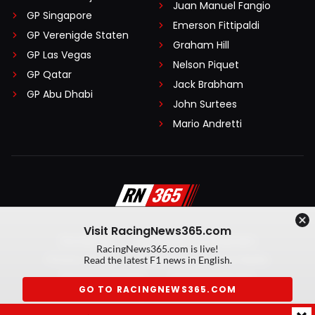
Juan Manuel Fangio
GP Singapore
Emerson Fittipaldi
GP Verenigde Staten
Graham Hill
GP Las Vegas
Nelson Piquet
GP Qatar
Jack Brabham
GP Abu Dhabi
John Surtees
Mario Andretti
Visit RacingNews365.com
Disclaimer
Algemene voorwaarden
RacingNews365.com is live!
Privacy Policy
Created by On Your Marks
Read the latest F1 news in English.
Privacy manager
Kansspeluitingen
GO TO RACINGNEWS365.COM
© 2026 RacingNews365. Alle rechten voorbehouden