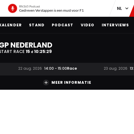
RN365 Podcast
Gedreven Verstappen is een must voor F1
KALENDER
STAND
PODCAST
VIDEO
INTERVIEWS
GP NEDERLAND
START RACE
15
10
:
25
:
28
d
Race
22 aug. 2026
14:00
-
15:00
23 aug. 2026
13
MEER INFORMATIE