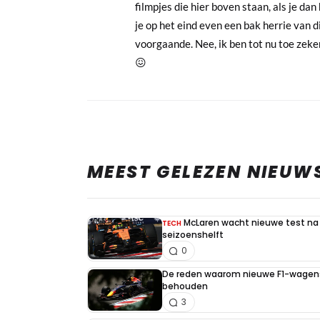
filmpjes die hier boven staan, als je da
je op het eind even een bak herrie van d
voorgaande. Nee, ik ben tot nu toe zeke
😖
MEEST GELEZEN NIEUW
McLaren wacht nieuwe test na 
TECH
seizoenshelft
0
De reden waarom nieuwe F1-wagens
behouden
3