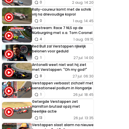
2 aug. 14:20
0
Rally-coureur komt met de schrik
vrij na drievoudige koprol
1 aug. 14:45
0
Livestream: Race 7 NLS op de
Nürburgring met o.a. Tom Coronel
1 aug. 09:15
4
Red Bull zal Verstappen rijkelijk
belonen voor geduld
27 jul. 14:00
1
Antonelli weet niet wat hij ziet
met Verstappen: "Oh my god!"
27 jul. 06:30
8
Verstappen verbaast zichzelf met
sensationeel podium in Hongarije
26 jul. 18:45
1
Getergde Verstappen zet
Hamilton brutaal opzij met
heerlijke actie
26 jul. 13:35
13
Verstappen slaat alarm na nieuwe