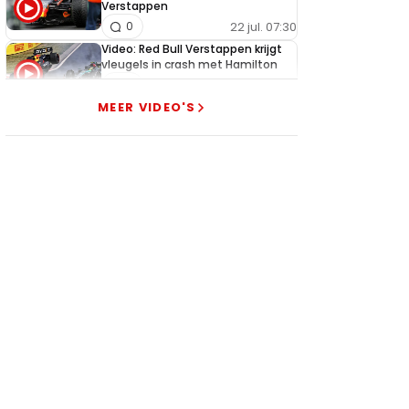
Verstappen
22 jul. 07:30
0
Video: Red Bull Verstappen krijgt
vleugels in crash met Hamilton
21 jul. 14:20
2
MEER VIDEO'S
Piastri faalt hopeloos achter het
stuur bij Jeremy Clarkson
21 jul. 08:45
3
Red Bull lijkt hardnekkig lek nu
boven te hebben
20 jul. 15:15
2