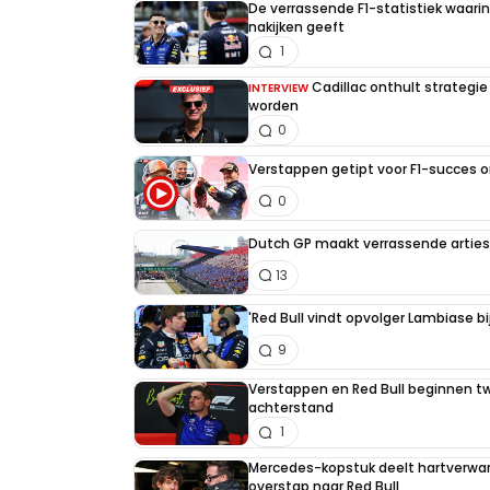
De verrassende F1-statistiek waari
nakijken geeft
1
Cadillac onthult strategie
INTERVIEW
worden
0
Verstappen getipt voor F1-succes 
0
Dutch GP maakt verrassende artiest
13
'Red Bull vindt opvolger Lambiase bi
9
Verstappen en Red Bull beginnen t
achterstand
1
Mercedes-kopstuk deelt hartverw
overstap naar Red Bull