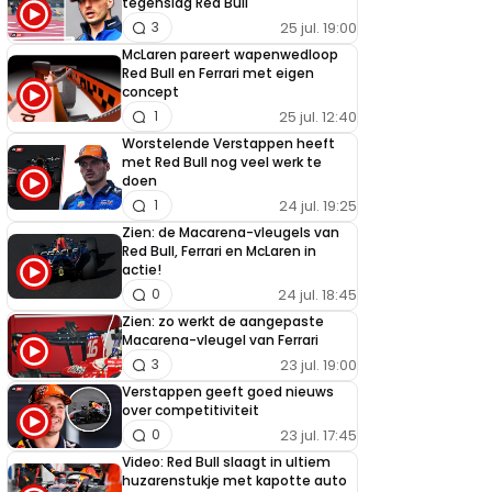
tegenslag Red Bull
25 jul. 19:00
3
McLaren pareert wapenwedloop
Red Bull en Ferrari met eigen
concept
25 jul. 12:40
1
Worstelende Verstappen heeft
met Red Bull nog veel werk te
doen
24 jul. 19:25
1
Zien: de Macarena-vleugels van
Red Bull, Ferrari en McLaren in
actie!
24 jul. 18:45
0
Zien: zo werkt de aangepaste
Macarena-vleugel van Ferrari
23 jul. 19:00
3
Verstappen geeft goed nieuws
over competitiviteit
23 jul. 17:45
0
Video: Red Bull slaagt in ultiem
huzarenstukje met kapotte auto