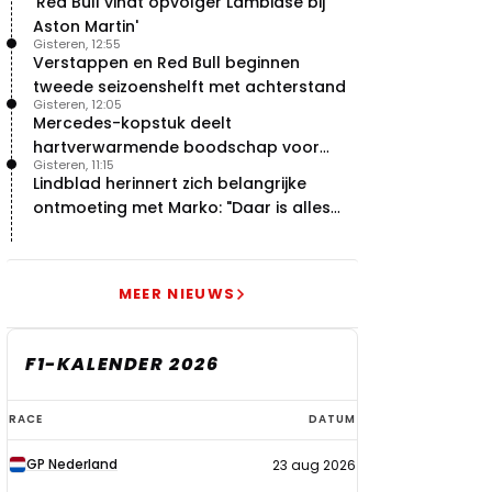
'Red Bull vindt opvolger Lambiase bij
Aston Martin'
Gisteren, 12:55
Verstappen en Red Bull beginnen
tweede seizoenshelft met achterstand
Gisteren, 12:05
Mercedes-kopstuk deelt
hartverwarmende boodschap voor
Gisteren, 11:15
overstap naar Red Bull
Lindblad herinnert zich belangrijke
ontmoeting met Marko: "Daar is alles
echt begonnen"
MEER NIEUWS
F1-KALENDER 2026
F1-
RACE
DATUM
kalender
GP Nederland
23 aug 2026
2026