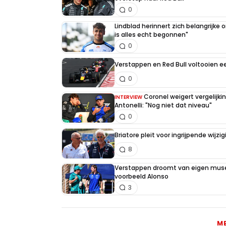
0
Lindblad herinnert zich belangrijke
is alles echt begonnen"
0
Verstappen en Red Bull voltooien 
0
Coronel weigert vergelijk
INTERVIEW
Antonelli: "Nog niet dat niveau"
0
Briatore pleit voor ingrijpende wijz
8
Verstappen droomt van eigen muse
voorbeeld Alonso
3
M