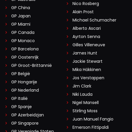
Nico Rosberg
GP China
Alain Prost
GP Japan
Michael Schumacher
GP Miami
Alberto Ascari
GP Canada
Ayrton Senna
GP Monaco
Gilles Villeneuve
GP Barcelona
James Hunt
GP Oostenrijk
Jackie Stewart
GP Groot-Brittannië
Mika Häkkinen
GP België
Jos Verstappen
GP Hongarije
Jim Clark
GP Nederland
Niki Lauda
GP Italië
Nigel Mansell
GP Spanje
Stirling Moss
GP Azerbeidzjan
Juan Manuel Fangio
GP Singapore
Emerson Fittipaldi
GP Verenigde Staten