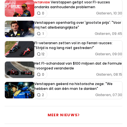
Verstappen getipt voor F1-succes
INTERVIEW
ondanks aanhoudende problemen
Gisteren, 10:30
0
Verstappen openhartig over 'grootste prijs': "Voor
mij het allerbelangrijkste"
Gisteren, 09:45
1
F1-veteranen zetten vol in op Ferrari-succes:
"Strijd is nog lang niet gestreden!"
Gisteren, 09:00
12
Het F1-schandaal van $100 miljoen dat de Formule
1 voorgoed veranderde
Gisteren, 08:15
0
Verstappen geëerd na historische zege: "We
hebben dit aan één man te danken"
Gisteren, 07:30
2
MEER NIEUWS