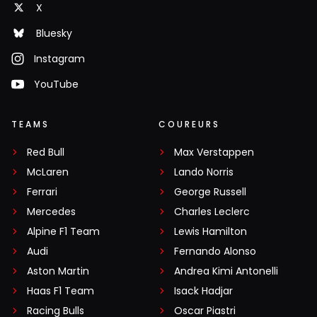
X
Bluesky
Instagram
YouTube
TEAMS
COUREURS
Red Bull
Max Verstappen
McLaren
Lando Norris
Ferrari
George Russell
Mercedes
Charles Leclerc
Alpine F1 Team
Lewis Hamilton
Audi
Fernando Alonso
Aston Martin
Andrea Kimi Antonelli
Haas F1 Team
Isack Hadjar
Racing Bulls
Oscar Piastri