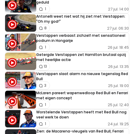
geduld
27 jul. 14:00
1
Antonelli weet niet wat hij ziet met Verstappen:
"Oh my god!"
27 jul. 06:30
8
Verstappen verbaast zichzelf met sensationeel
podium in Hongarije
26 jul. 18:45
1
Getergde Verstappen zet Hamilton brutaal opzij
met heerlijke actie
26 jul. 13:35
13
Verstappen slaat alarm na nieuwe tegenslag Red
Bull
25 jul. 19:00
3
McLaren pareert wapenwedloop Red Bull en Ferrari
met eigen concept
25 jul. 12:40
1
Worstelende Verstappen heeft met Red Bull nog
veel werk te doen
24 jul. 19:25
1
Zien: de Macarena-vleugels van Red Bull, Ferrari