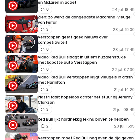
en McLaren in actie!
24 jul. 18:45
0
Zien: zo werkt de aangepaste Macarena-vleugel
van Ferrari
23 jul. 19:00
3
Verstappen geeft goed nieuws over
competitiviteit
23 jul. 17:45
0
Video: Red Bull slaagt in ultiem huzarenstukje
met kapotte auto Verstappen
22 jul. 07:30
0
Video: Red Bull Verstappen krijgt vleugels in crash
met Hamilton
21 jul. 14:20
2
Piastri faalt hopeloos achter het stuur bij Jeremy
Clarkson
21 jul. 08:45
3
Red Bull lijkt hardnekkig lek nu boven te hebben
20 jul. 15:15
2
Verstappen moet Red Bull nog even de tijd geven