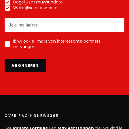
Dagelijkse nieuwsupdate
Wekelijkse nieuwsbrief
Ik wil ook e-mails van interessante partners
ontvangen.
ABONNEREN
OVER RACINGNEWS365
Het
laatste Formule 1
en
Max Verstappen
nieuws vind je