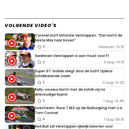
VOLGENDE VIDEO'S
Coronel looft kritische Verstappen: “Dan komt de
beste Max naar boven”
Gisteren, 14:15
0
Gedreven Verstappen is een must voor F1
3 aug. 14:10
0
Super GT-bolide vliegt door de lucht tijdens
schrikbarende crash
2 aug. 14:20
0
Rally-coureur komt met de schrik vrij na
drievoudige koprol
1 aug. 14:45
0
Livestream: Race 7 NLS op de Nürburgring met o.a.
Tom Coronel
1 aug. 09:15
4
Red Bull zal Verstappen rijkelijk belonen voor