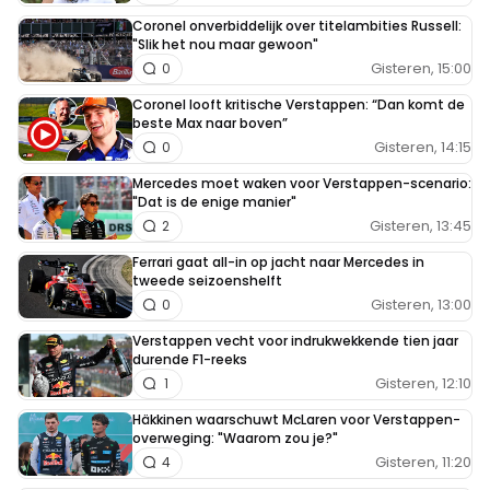
Coronel onverbiddelijk over titelambities Russell:
"Slik het nou maar gewoon"
Gisteren, 15:00
0
Coronel looft kritische Verstappen: “Dan komt de
beste Max naar boven”
Gisteren, 14:15
0
Mercedes moet waken voor Verstappen-scenario:
"Dat is de enige manier"
Gisteren, 13:45
2
Ferrari gaat all-in op jacht naar Mercedes in
tweede seizoenshelft
Gisteren, 13:00
0
Verstappen vecht voor indrukwekkende tien jaar
durende F1-reeks
Gisteren, 12:10
1
Häkkinen waarschuwt McLaren voor Verstappen-
overweging: "Waarom zou je?"
Gisteren, 11:20
4