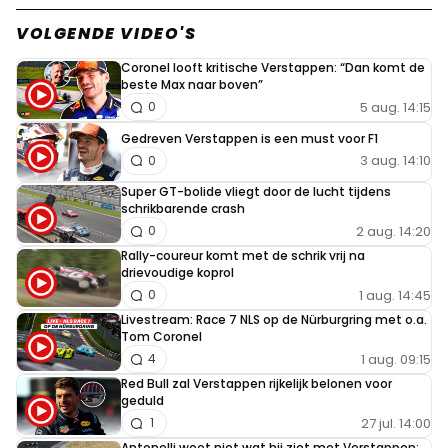
daar gaat het niet om, een verkeerde planning
van het team waardoor hij het laatste stuk in de
VOLGENDE VIDEO'S
vuile lucht van Perez terecht kwam. Niet meer
Coronel looft kritische Verstappen: “Dan komt de
dan wat irritatie meer niet.
beste Max naar boven”
5 aug. 14:15
0
Gedreven Verstappen is een must voor F1
3 aug. 14:10
0
Doglife
21 oktober 2023 07:25
Super GT-bolide vliegt door de lucht tijdens
schrikbarende crash
We hebben een diva erbij......
2 aug. 14:20
0
Rally-coureur komt met de schrik vrij na
drievoudige koprol
Maurits Mutsaars
1 aug. 14:45
0
21 oktober 2023 09:34
Livestream: Race 7 NLS op de Nürburgring met o.a.
Tom Coronel
Niet je collega de schuld geven Verstappen,je moet bij
1 aug. 09:15
4
Horner zijn die is verantwoordelijk.
Red Bull zal Verstappen rijkelijk belonen voor
geduld
27 jul. 14:00
1
Antonelli weet niet wat hij ziet met Verstappen: