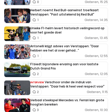
Gisteren, 15:25
0
Herbert noemt Red Bull-aanwinst troefkaart
Verstappen: "Past uitstekend bij Red Bull"
Gisteren, 14:35
1
Unieke F1-helm levert historisch veilingrecord op
voor het goede doel
Gisteren, 13:45
1
Antonelli krijgt advies van Verstappen: "Daar
hebben we het al over gehad..."
Gisteren, 12:55
1
F1 biedt bijzondere ervaring aan voor laatste
Dutch Grand Prix
Gisteren, 12:05
2
Verschoor onder de indruk van
INTERVIEW
Verstappen: "Daar heb ik heel veel respect voor"
Gisteren, 11:15
2
Verbaal steekspel Mercedes vs. Ferrari kan grote
hoogten bereiken
Gisteren, 10:30
3