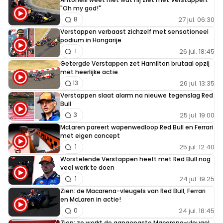
Generator
"Oh my god!"
21 oktober 2023 15:56
27 jul. 06:30
8
Als de diva Maxima komt aanscheuren moet iedereen aan
Verstappen verbaast zichzelf met sensationeel
de kant.
podium in Hongarije
26 jul. 18:45
1
Dit bericht is aangepast op:
21-10
Getergde Verstappen zet Hamilton brutaal opzij
met heerlijke actie
26 jul. 13:35
13
Verstappen slaat alarm na nieuwe tegenslag Red
eppo-van-straten#78646
Bull
21 oktober 2023 20:18
25 jul. 19:00
3
Die bet voor de snelste pitstop voor Max is er niet
McLaren pareert wapenwedloop Red Bull en Ferrari
met eigen concept
25 jul. 12:40
1
Worstelende Verstappen heeft met Red Bull nog
Fedal
veel werk te doen
22 oktober 2023 06:46
24 jul. 19:25
1
Ach, het gaat eens een keertje niet zoals deze Belgische
Zien: de Macarena-vleugels van Red Bull, Ferrari
en McLaren in actie!
meneer wilt dat het gaat. Waar maakt hij zich toch druk
24 jul. 18:45
0
om? De beide kampioenschappen zijn binnen. Verstappen
Zien: zo werkt de aangepaste Macarena-vleugel