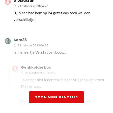
010Maxfan
21 oktober 2023 06:26
0,15 sec had hem op P4 gezet das toch wel een
verschilletje!
Sam36
21 oktober 2023 06:28
Is meneertje Verstappen boos....
Genkkolderbos
21 oktober 2023 16:48
Ja omdat niet iedereen de baan vrij gehouden toen
Max er was.
TOON MEER REACTIES
monic-armiento-hissink#79690
21 oktober 2023 20:50