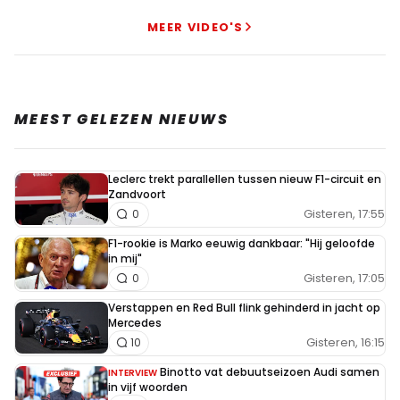
MEER VIDEO'S
Meepraten? Dat kan! Je hoeft je alleen maar aan te
melden met een RN365-account.
INLOGGEN
AANMELDEN
MEEST GELEZEN NIEUWS
Leclerc trekt parallellen tussen nieuw F1-circuit en
Zandvoort
Gisteren, 17:55
0
F1-rookie is Marko eeuwig dankbaar: "Hij geloofde
in mij"
Gisteren, 17:05
0
Verstappen en Red Bull flink gehinderd in jacht op
Mercedes
Gisteren, 16:15
10
Binotto vat debuutseizoen Audi samen
INTERVIEW
in vijf woorden