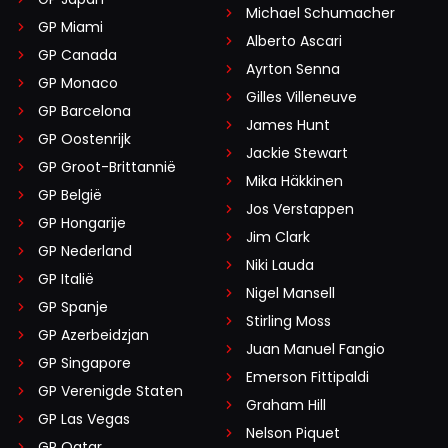
Michael Schumacher
GP Miami
Alberto Ascari
GP Canada
Ayrton Senna
GP Monaco
Gilles Villeneuve
GP Barcelona
James Hunt
GP Oostenrijk
Jackie Stewart
GP Groot-Brittannië
Mika Häkkinen
GP België
Jos Verstappen
GP Hongarije
Jim Clark
GP Nederland
Niki Lauda
GP Italië
Nigel Mansell
GP Spanje
Stirling Moss
GP Azerbeidzjan
Juan Manuel Fangio
GP Singapore
Emerson Fittipaldi
GP Verenigde Staten
Graham Hill
GP Las Vegas
Nelson Piquet
GP Qatar