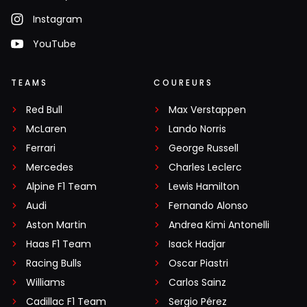
Instagram
YouTube
TEAMS
COUREURS
Red Bull
Max Verstappen
McLaren
Lando Norris
Ferrari
George Russell
Mercedes
Charles Leclerc
Alpine F1 Team
Lewis Hamilton
Audi
Fernando Alonso
Aston Martin
Andrea Kimi Antonelli
Haas F1 Team
Isack Hadjar
Racing Bulls
Oscar Piastri
Williams
Carlos Sainz
Cadillac F1 Team
Sergio Pérez