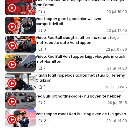
weet toch ook wel, dat als hij zelfs vanuit de pitstraat
van Ferrari
start, de race nog makkelijk kan winnen?
23 jul. 19:00
3
Verstappen geeft goed nieuws over
competitiviteit
President53
23 jul. 17:45
0
22 oktober 2023 13:16
Video: Red Bull slaagt in ultiem huzarenstukje
Juist! .... Dát!
met kapotte auto Verstappen
22 jul. 07:30
0
Video: Red Bull Verstappen krijgt vleugels in crash
met Hamilton
President53
21 jul. 14:20
2
22 oktober 2023 13:15
Piastri faalt hopeloos achter het stuur bij Jeremy
Clarkson
Er is geen enkel negatief gevolg. Dan kun je beter je mond
21 jul. 08:45
3
houden, i.p.v. bij het publiek allerlei onkundige reakties
Red Bull lijkt hardnekkig lek nu boven te hebben
uitlokken. Beetje diva gedrag dit. Begrijp me goed; ik ben
20 jul. 15:15
2
ook een Max liefhebber hoor, maar iedereen maakt
fouten en hier was silence golden!
Verstappen moet Red Bull nog even de tijd geven
20 jul. 14:00
0