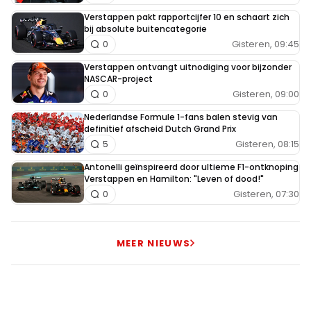
Verstappen pakt rapportcijfer 10 en schaart zich
bij absolute buitencategorie
Gisteren, 09:45
0
Verstappen ontvangt uitnodiging voor bijzonder
NASCAR-project
Gisteren, 09:00
0
Nederlandse Formule 1-fans balen stevig van
definitief afscheid Dutch Grand Prix
Gisteren, 08:15
5
Antonelli geïnspireerd door ultieme F1-ontknoping
Verstappen en Hamilton: "Leven of dood!"
Gisteren, 07:30
0
MEER NIEUWS